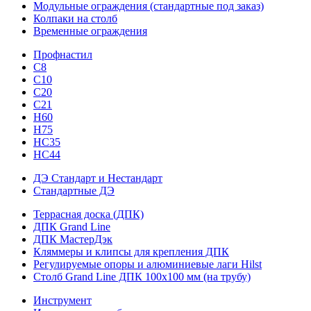
Модульные ограждения (стандартные под заказ)
Колпаки на столб
Временные ограждения
Профнастил
С8
С10
С20
С21
H60
H75
HС35
НС44
ДЭ Стандарт и Нестандарт
Стандартные ДЭ
Террасная доска (ДПК)
ДПК Grand Line
ДПК МастерДэк
Кляммеры и клипсы для крепления ДПК
Регулируемые опоры и алюминиевые лаги Hilst
Столб Grand Line ДПК 100х100 мм (на трубу)
Инструмент