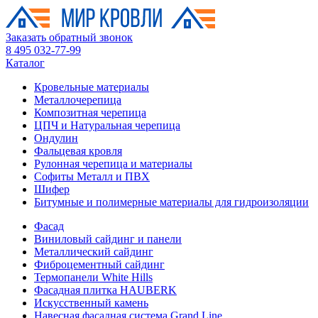
Заказать обратный звонок
8 495 032-77-99
Каталог
Кровельные материалы
Металлочерепица
Композитная черепица
ЦПЧ и Натуральная черепица
Ондулин
Фальцевая кровля
Рулонная черепица и материалы
Софиты Металл и ПВХ
Шифер
Битумные и полимерные материалы для гидроизоляции
Фасад
Виниловый сайдинг и панели
Металлический сайдинг
Фиброцементный сайдинг
Термопанели White Hills
Фасадная плитка HAUBERK
Искусственный камень
Навесная фасадная система Grand Line