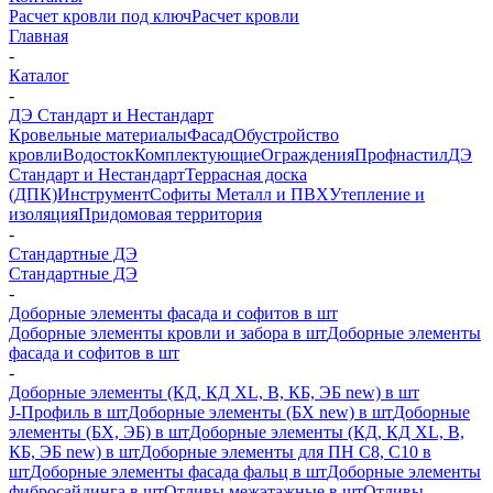
Расчет кровли под ключ
Расчет кровли
Главная
-
Каталог
-
ДЭ Стандарт и Нестандарт
Кровельные материалы
Фасад
Обустройство
кровли
Водосток
Комплектующие
Ограждения
Профнастил
ДЭ
Стандарт и Нестандарт
Террасная доска
(ДПК)
Инструмент
Софиты Металл и ПВХ
Утепление и
изоляция
Придомовая территория
-
Стандартные ДЭ
Стандартные ДЭ
-
Доборные элементы фасада и софитов в шт
Доборные элементы кровли и забора в шт
Доборные элементы
фасада и софитов в шт
-
Доборные элементы (КД, КД XL, В, КБ, ЭБ new) в шт
J-Профиль в шт
Доборные элементы (БХ new) в шт
Доборные
элементы (БХ, ЭБ) в шт
Доборные элементы (КД, КД XL, В,
КБ, ЭБ new) в шт
Доборные элементы для ПН С8, С10 в
шт
Доборные элементы фасада фальц в шт
Доборные элементы
фибросайдинга в шт
Отливы межэтажные в шт
Отливы