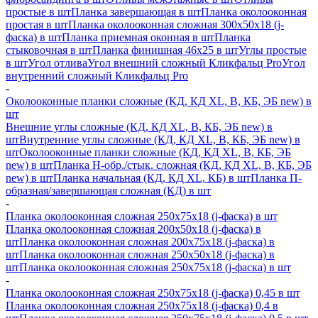
простые в шт
Планка завершающая в шт
Планка околооконная
простая в шт
Планка околооконная сложная 300х50х18 (j-
фаска) в шт
Планка приемная оконная в шт
Планка
стыковочная в шт
Планка финишная 46х25 в шт
Углы простые
в шт
Угол отлива
Угол внешний сложный Кликфальц Pro
Угол
внутренний сложный Кликфальц Pro
-
Околооконные планки сложные (КД, КД XL, В, КБ, ЭБ new) в
шт
Внешние углы сложные (КД, КД XL, В, КБ, ЭБ new) в
шт
Внутренние углы сложные (КД, КД XL, В, КБ, ЭБ new) в
шт
Околооконные планки сложные (КД, КД XL, В, КБ, ЭБ
new) в шт
Планка H-обр./стык. сложная (КД, КД XL, В, КБ, ЭБ
new) в шт
Планка начальная (КД, КД XL, КБ) в шт
Планка П-
образная/завершающая сложная (КД) в шт
-
Планка околооконная сложная 250х75х18 (j-фаска) в шт
Планка околооконная сложная 200х50х18 (j-фаска) в
шт
Планка околооконная сложная 200х75х18 (j-фаска) в
шт
Планка околооконная сложная 250х50х18 (j-фаска) в
шт
Планка околооконная сложная 250х75х18 (j-фаска) в шт
-
Планка околооконная сложная 250х75х18 (j-фаска) 0,45 в шт
Планка околооконная сложная 250х75х18 (j-фаска) 0,4 в