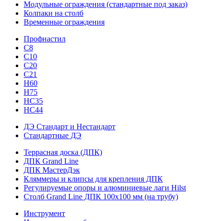
Модульные ограждения (стандартные под заказ)
Колпаки на столб
Временные ограждения
Профнастил
С8
С10
С20
С21
H60
H75
HС35
НС44
ДЭ Стандарт и Нестандарт
Стандартные ДЭ
Террасная доска (ДПК)
ДПК Grand Line
ДПК МастерДэк
Кляммеры и клипсы для крепления ДПК
Регулируемые опоры и алюминиевые лаги Hilst
Столб Grand Line ДПК 100х100 мм (на трубу)
Инструмент