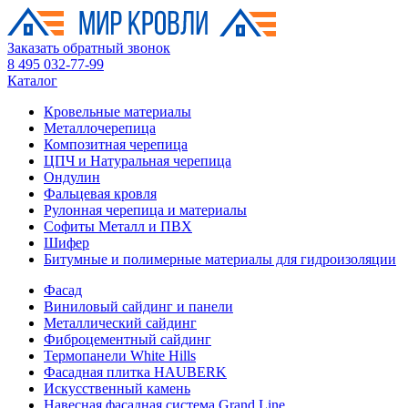
Заказать обратный звонок
8 495 032-77-99
Каталог
Кровельные материалы
Металлочерепица
Композитная черепица
ЦПЧ и Натуральная черепица
Ондулин
Фальцевая кровля
Рулонная черепица и материалы
Софиты Металл и ПВХ
Шифер
Битумные и полимерные материалы для гидроизоляции
Фасад
Виниловый сайдинг и панели
Металлический сайдинг
Фиброцементный сайдинг
Термопанели White Hills
Фасадная плитка HAUBERK
Искусственный камень
Навесная фасадная система Grand Line