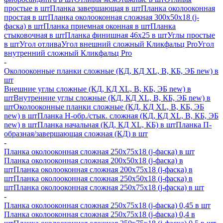
простые в шт
Планка завершающая в шт
Планка околооконная
простая в шт
Планка околооконная сложная 300х50х18 (j-
фаска) в шт
Планка приемная оконная в шт
Планка
стыковочная в шт
Планка финишная 46х25 в шт
Углы простые
в шт
Угол отлива
Угол внешний сложный Кликфальц Pro
Угол
внутренний сложный Кликфальц Pro
-
Околооконные планки сложные (КД, КД XL, В, КБ, ЭБ new) в
шт
Внешние углы сложные (КД, КД XL, В, КБ, ЭБ new) в
шт
Внутренние углы сложные (КД, КД XL, В, КБ, ЭБ new) в
шт
Околооконные планки сложные (КД, КД XL, В, КБ, ЭБ
new) в шт
Планка H-обр./стык. сложная (КД, КД XL, В, КБ, ЭБ
new) в шт
Планка начальная (КД, КД XL, КБ) в шт
Планка П-
образная/завершающая сложная (КД) в шт
-
Планка околооконная сложная 250х75х18 (j-фаска) в шт
Планка околооконная сложная 200х50х18 (j-фаска) в
шт
Планка околооконная сложная 200х75х18 (j-фаска) в
шт
Планка околооконная сложная 250х50х18 (j-фаска) в
шт
Планка околооконная сложная 250х75х18 (j-фаска) в шт
-
Планка околооконная сложная 250х75х18 (j-фаска) 0,45 в шт
Планка околооконная сложная 250х75х18 (j-фаска) 0,4 в