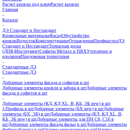
Расчет кровли под ключ
Расчет кровли
Главная
-
Каталог
-
ДЭ Стандарт и Нестандарт
Кровельные материалы
Фасад
Обустройство
кровли
Водосток
Комплектующие
Ограждения
Профнастил
ДЭ
Стандарт и Нестандарт
Террасная доска
(ДПК)
Инструмент
Софиты Металл и ПВХ
Утепление и
изоляция
Придомовая территория
-
Стандартные ДЭ
Стандартные ДЭ
-
Доборные элементы фасада и софитов в шт
Доборные элементы кровли и забора в шт
Доборные элементы
фасада и софитов в шт
-
Доборные элементы (КД, КД XL, В, КБ, ЭБ new) в шт
J-Профиль в шт
Доборные элементы (БХ new) в шт
Доборные
элементы (БХ, ЭБ) в шт
Доборные элементы (КД, КД XL, В,
КБ, ЭБ new) в шт
Доборные элементы для ПН С8, С10 в
шт
Доборные элементы фасада фальц в шт
Доборные элементы
фибросайдинга в шт
Отливы межэтажные в шт
Отливы