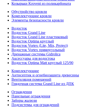
Козырьки Krovent из поликарбоната
Обустройство кровли
Комплектующие кровли
Элементы безопасности кровли
Водосток
Водосток Grand Line
Водосток Grand Line пластиковый
Водосток Optima круглый
Водосток Vortex (Lite, Mix, Project)
Водосток Vortex прямоугольный
Дренажные системы Gidrolica
Аксессуары для водостока
Водосток Optima Matt круглый 125/90
Комплектующие
Антисептик и огнебиозащита древесины
Вентиляция помещений
Грядочная система Grand Line из ДПК
Ограждения
Панельные ограждения
Заборы жалюзи
Подсистемы для ограждений