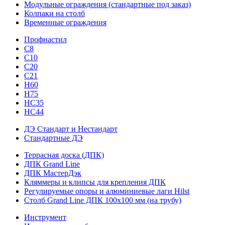
Модульные ограждения (стандартные под заказ)
Колпаки на столб
Временные ограждения
Профнастил
С8
С10
С20
С21
H60
H75
HС35
НС44
ДЭ Стандарт и Нестандарт
Стандартные ДЭ
Террасная доска (ДПК)
ДПК Grand Line
ДПК МастерДэк
Кляммеры и клипсы для крепления ДПК
Регулируемые опоры и алюминиевые лаги Hilst
Столб Grand Line ДПК 100х100 мм (на трубу)
Инструмент