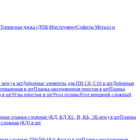
т
Террасная доска (ДПК)
Инструмент
Софиты Металл и
 new) в шт
Доборные элементы для ПН С8, С10 в шт
Доборные
вершающая в шт
Планка околооконная простая в шт
Планка
 в шт
Углы простые в шт
Угол отлива
Угол внешний сложный
ные планки сложные (КД, КД XL, В, КБ, ЭБ new) в шт
Планка
 сложная (КД) в шт
ная сложная 250х50х18 (j-фаска) в шт
Планка околооконная