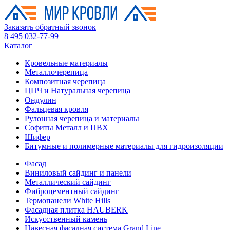
Заказать обратный звонок
8 495 032-77-99
Каталог
Кровельные материалы
Металлочерепица
Композитная черепица
ЦПЧ и Натуральная черепица
Ондулин
Фальцевая кровля
Рулонная черепица и материалы
Софиты Металл и ПВХ
Шифер
Битумные и полимерные материалы для гидроизоляции
Фасад
Виниловый сайдинг и панели
Металлический сайдинг
Фиброцементный сайдинг
Термопанели White Hills
Фасадная плитка HAUBERK
Искусственный камень
Навесная фасадная система Grand Line