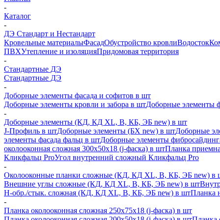
-
Каталог
-
ДЭ Стандарт и Нестандарт
Кровельные материалы
Фасад
Обустройство кровли
Водосток
Ко
ПВХ
Утепление и изоляция
Придомовая территория
-
Стандартные ДЭ
Стандартные ДЭ
-
Доборные элементы фасада и софитов в шт
Доборные элементы кровли и забора в шт
Доборные элементы ф
-
Доборные элементы (КД, КД XL, В, КБ, ЭБ new) в шт
J-Профиль в шт
Доборные элементы (БХ new) в шт
Доборные эл
элементы фасада фальц в шт
Доборные элементы фибросайдинг
околооконная сложная 300х50х18 (j-фаска) в шт
Планка приемна
Кликфальц Pro
Угол внутренний сложный Кликфальц Pro
-
Околооконные планки сложные (КД, КД XL, В, КБ, ЭБ new) в 
Внешние углы сложные (КД, КД XL, В, КБ, ЭБ new) в шт
Внутр
H-обр./стык. сложная (КД, КД XL, В, КБ, ЭБ new) в шт
Планка 
-
Планка околооконная сложная 250х75х18 (j-фаска) в шт
Планка околооконная сложная 200х50х18 (j-фаска) в шт
Планка 