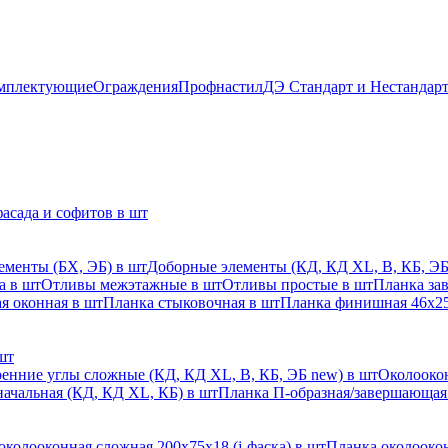
мплектующие
Ограждения
Профнастил
ДЭ Стандарт и Нестандар
асада и софитов в шт
ементы (БХ, ЭБ) в шт
Доборные элементы (КД, КД XL, В, КБ, ЭБ
а в шт
Отливы межэтажные в шт
Отливы простые в шт
Планка за
я оконная в шт
Планка стыковочная в шт
Планка финишная 46х25
шт
енние углы сложные (КД, КД XL, В, КБ, ЭБ new) в шт
Околоокон
начальная (КД, КД XL, КБ) в шт
Планка П-образная/завершающая
околооконная сложная 200х75х18 (j-фаска) в шт
Планка околоокон