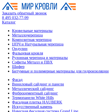
Заказать обратный звонок
8 495 032-77-99
Каталог
Кровельные материалы
Металлочерепица
Композитная черепица
ЦПЧ и Натуральная черепица
Ондулин
Фальцевая кровля
Рулонная черепица и материалы
Софиты Металл и ПВХ
Шифер
Битумные и полимерные материалы для гидроизоляции
Фасад
Виниловый сайдинг и панели
Металлический сайдинг
Фиброцементный сайдинг
Термопанели White Hills
Фасадная плитка HAUBERK
Искусственный камень
Навесная фасадная система Grand Line