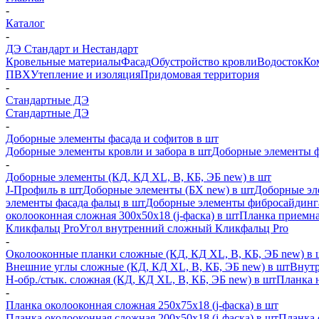
-
Каталог
-
ДЭ Стандарт и Нестандарт
Кровельные материалы
Фасад
Обустройство кровли
Водосток
Ко
ПВХ
Утепление и изоляция
Придомовая территория
-
Стандартные ДЭ
Стандартные ДЭ
-
Доборные элементы фасада и софитов в шт
Доборные элементы кровли и забора в шт
Доборные элементы ф
-
Доборные элементы (КД, КД XL, В, КБ, ЭБ new) в шт
J-Профиль в шт
Доборные элементы (БХ new) в шт
Доборные эл
элементы фасада фальц в шт
Доборные элементы фибросайдинг
околооконная сложная 300х50х18 (j-фаска) в шт
Планка приемна
Кликфальц Pro
Угол внутренний сложный Кликфальц Pro
-
Околооконные планки сложные (КД, КД XL, В, КБ, ЭБ new) в 
Внешние углы сложные (КД, КД XL, В, КБ, ЭБ new) в шт
Внутр
H-обр./стык. сложная (КД, КД XL, В, КБ, ЭБ new) в шт
Планка 
-
Планка околооконная сложная 250х75х18 (j-фаска) в шт
Планка околооконная сложная 200х50х18 (j-фаска) в шт
Планка 