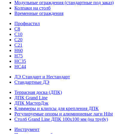
Модульные ограждения (стандартные под заказ)
Колпаки на столб
Временные ограждения
Профнастил
С8
С10
С20
С21
H60
H75
HС35
НС44
ДЭ Стандарт и Нестандарт
Стандартные ДЭ
Террасная доска (ДПК)
ДПК Grand Line
ДПК МастерДэк
Кляммеры и клипсы для крепления ДПК
Регулируемые опоры и алюминиевые лаги Hilst
Столб Grand Line ДПК 100х100 мм (на трубу)
Инструмент