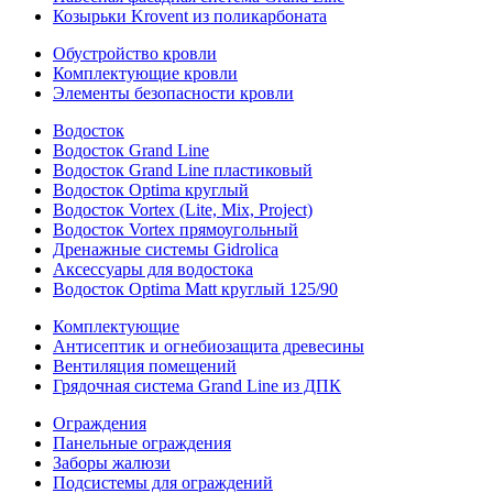
Козырьки Krovent из поликарбоната
Обустройство кровли
Комплектующие кровли
Элементы безопасности кровли
Водосток
Водосток Grand Line
Водосток Grand Line пластиковый
Водосток Optima круглый
Водосток Vortex (Lite, Mix, Project)
Водосток Vortex прямоугольный
Дренажные системы Gidrolica
Аксессуары для водостока
Водосток Optima Matt круглый 125/90
Комплектующие
Антисептик и огнебиозащита древесины
Вентиляция помещений
Грядочная система Grand Line из ДПК
Ограждения
Панельные ограждения
Заборы жалюзи
Подсистемы для ограждений