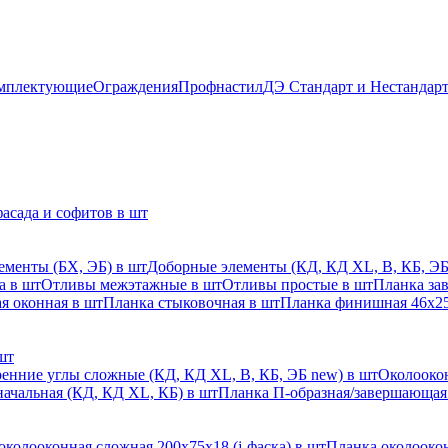
мплектующие
Ограждения
Профнастил
ДЭ Стандарт и Нестандар
асада и софитов в шт
ементы (БХ, ЭБ) в шт
Доборные элементы (КД, КД XL, В, КБ, ЭБ
а в шт
Отливы межэтажные в шт
Отливы простые в шт
Планка за
я оконная в шт
Планка стыковочная в шт
Планка финишная 46х25
шт
енние углы сложные (КД, КД XL, В, КБ, ЭБ new) в шт
Околоокон
начальная (КД, КД XL, КБ) в шт
Планка П-образная/завершающая
околооконная сложная 200х75х18 (j-фаска) в шт
Планка околоокон