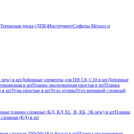
т
Террасная доска (ДПК)
Инструмент
Софиты Металл и
 new) в шт
Доборные элементы для ПН С8, С10 в шт
Доборные
вершающая в шт
Планка околооконная простая в шт
Планка
 в шт
Углы простые в шт
Угол отлива
Угол внешний сложный
ные планки сложные (КД, КД XL, В, КБ, ЭБ new) в шт
Планка
 сложная (КД) в шт
ная сложная 250х50х18 (j-фаска) в шт
Планка околооконная