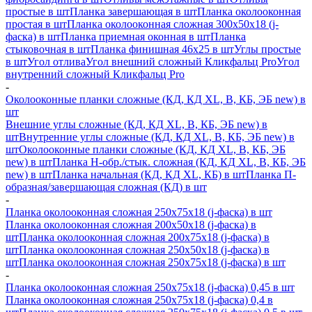
простые в шт
Планка завершающая в шт
Планка околооконная
простая в шт
Планка околооконная сложная 300х50х18 (j-
фаска) в шт
Планка приемная оконная в шт
Планка
стыковочная в шт
Планка финишная 46х25 в шт
Углы простые
в шт
Угол отлива
Угол внешний сложный Кликфальц Pro
Угол
внутренний сложный Кликфальц Pro
-
Околооконные планки сложные (КД, КД XL, В, КБ, ЭБ new) в
шт
Внешние углы сложные (КД, КД XL, В, КБ, ЭБ new) в
шт
Внутренние углы сложные (КД, КД XL, В, КБ, ЭБ new) в
шт
Околооконные планки сложные (КД, КД XL, В, КБ, ЭБ
new) в шт
Планка H-обр./стык. сложная (КД, КД XL, В, КБ, ЭБ
new) в шт
Планка начальная (КД, КД XL, КБ) в шт
Планка П-
образная/завершающая сложная (КД) в шт
-
Планка околооконная сложная 250х75х18 (j-фаска) в шт
Планка околооконная сложная 200х50х18 (j-фаска) в
шт
Планка околооконная сложная 200х75х18 (j-фаска) в
шт
Планка околооконная сложная 250х50х18 (j-фаска) в
шт
Планка околооконная сложная 250х75х18 (j-фаска) в шт
-
Планка околооконная сложная 250х75х18 (j-фаска) 0,45 в шт
Планка околооконная сложная 250х75х18 (j-фаска) 0,4 в