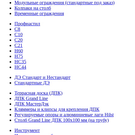
Модульные ограждения (стандартные под заказ)
Колпаки на столб
Временные ограждения
Профнастил
С8
С10
С20
С21
H60
H75
HС35
НС44
ДЭ Стандарт и Нестандарт
Стандартные ДЭ
Террасная доска (ДПК)
ДПК Grand Line
ДПК МастерДэк
Кляммеры и клипсы для крепления ДПК
Регулируемые опоры и алюминиевые лаги Hilst
Столб Grand Line ДПК 100х100 мм (на трубу)
Инструмент