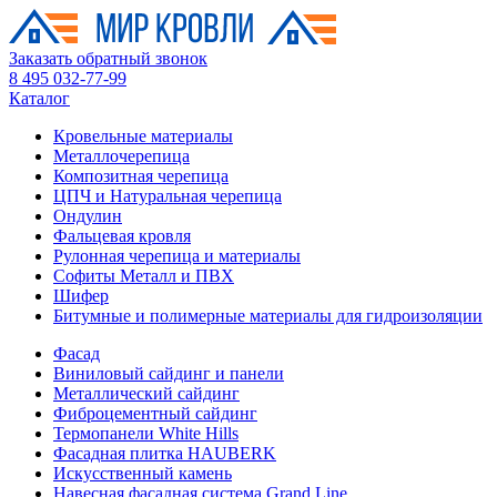
Заказать обратный звонок
8 495 032-77-99
Каталог
Кровельные материалы
Металлочерепица
Композитная черепица
ЦПЧ и Натуральная черепица
Ондулин
Фальцевая кровля
Рулонная черепица и материалы
Софиты Металл и ПВХ
Шифер
Битумные и полимерные материалы для гидроизоляции
Фасад
Виниловый сайдинг и панели
Металлический сайдинг
Фиброцементный сайдинг
Термопанели White Hills
Фасадная плитка HAUBERK
Искусственный камень
Навесная фасадная система Grand Line