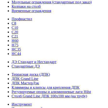
Модульные ограждения (стандартные под заказ)
Колпаки на столб
Временные ограждения
Профнастил
С8
С10
С20
С21
H60
H75
HС35
НС44
ДЭ Стандарт и Нестандарт
Стандартные ДЭ
Террасная доска (ДПК)
ДПК Grand Line
ДПК МастерДэк
Кляммеры и клипсы для крепления ДПК
Регулируемые опоры и алюминиевые лаги Hilst
Столб Grand Line ДПК 100х100 мм (на трубу)
Инструмент