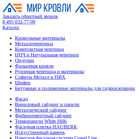
Заказать обратный звонок
8 495 032-77-99
Каталог
Кровельные материалы
Металлочерепица
Композитная черепица
ЦПЧ и Натуральная черепица
Ондулин
Фальцевая кровля
Рулонная черепица и материалы
Софиты Металл и ПВХ
Шифер
Битумные и полимерные материалы для гидроизоляции
Фасад
Виниловый сайдинг и панели
Металлический сайдинг
Фиброцементный сайдинг
Термопанели White Hills
Фасадная плитка HAUBERK
Искусственный камень
Навесная фасадная система Grand Line