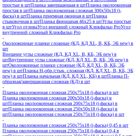
простые в шт
Планка завершающая в шт
Планка околооконная
простая в шт
Планка околооконная сложная 300х50х18 (j-
фаска) в шт
Планка приемная оконная в шт
Планка
стыковочная в шт
Планка финишная 46х25 в шт
Углы простые
в шт
Угол отлива
Угол внешний сложный Кликфальц Pro
Угол
внутренний сложный Кликфальц Pro
-
Околооконные планки сложные (КД, КД XL, В, КБ, ЭБ new) в
шт
Внешние углы сложные (КД, КД XL, В, КБ, ЭБ new) в
шт
Внутренние углы сложные (КД, КД XL, В, КБ, ЭБ new) в
шт
Околооконные планки сложные (КД, КД XL, В, КБ, ЭБ
new) в шт
Планка H-обр./стык. сложная (КД, КД XL, В, КБ, ЭБ
new) в шт
Планка начальная (КД, КД XL, КБ) в шт
Планка П-
образная/завершающая сложная (КД) в шт
-
Планка околооконная сложная 250х75х18 (j-фаска) в шт
Планка околооконная сложная 200х50х18 (j-фаска) в
шт
Планка околооконная сложная 200х75х18 (j-фаска) в
шт
Планка околооконная сложная 250х50х18 (j-фаска) в
шт
Планка околооконная сложная 250х75х18 (j-фаска) в шт
-
Планка околооконная сложная 250х75х18 (j-фаска) 0,45 в шт
Планка околооконная сложная 250х75х18 (j-фаска) 0,4 в