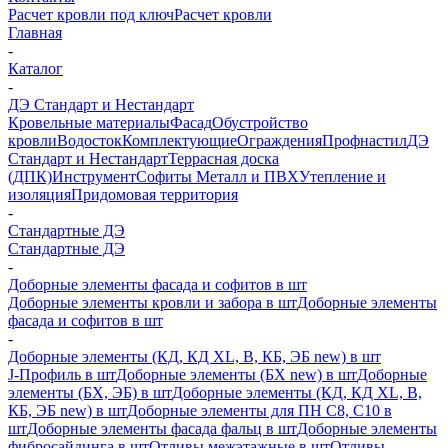
Расчет кровли под ключ
Расчет кровли
Главная
-
Каталог
-
ДЭ Стандарт и Нестандарт
Кровельные материалы
Фасад
Обустройство
кровли
Водосток
Комплектующие
Ограждения
Профнастил
ДЭ
Стандарт и Нестандарт
Террасная доска
(ДПК)
Инструмент
Софиты Металл и ПВХ
Утепление и
изоляция
Придомовая территория
-
Стандартные ДЭ
Стандартные ДЭ
-
Доборные элементы фасада и софитов в шт
Доборные элементы кровли и забора в шт
Доборные элементы
фасада и софитов в шт
-
Доборные элементы (КД, КД XL, В, КБ, ЭБ new) в шт
J-Профиль в шт
Доборные элементы (БХ new) в шт
Доборные
элементы (БХ, ЭБ) в шт
Доборные элементы (КД, КД XL, В,
КБ, ЭБ new) в шт
Доборные элементы для ПН С8, С10 в
шт
Доборные элементы фасада фальц в шт
Доборные элементы
фибросайдинга в шт
Отливы межэтажные в шт
Отливы