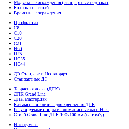
Модульные ограждения (стандартные под заказ)
Колпаки на столб
Временные ограждения
Профнастил
С8
С10
С20
С21
H60
H75
HС35
НС44
ДЭ Стандарт и Нестандарт
Стандартные ДЭ
Террасная доска (ДПК)
ДПК Grand Line
ДПК МастерДэк
Кляммеры и клипсы для крепления ДПК
Регулируемые опоры и алюминиевые лаги Hilst
Столб Grand Line ДПК 100х100 мм (на трубу)
Инструмент