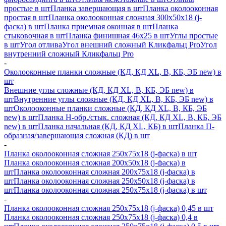
простые в шт
Планка завершающая в шт
Планка околооконная
простая в шт
Планка околооконная сложная 300х50х18 (j-
фаска) в шт
Планка приемная оконная в шт
Планка
стыковочная в шт
Планка финишная 46х25 в шт
Углы простые
в шт
Угол отлива
Угол внешний сложный Кликфальц Pro
Угол
внутренний сложный Кликфальц Pro
-
Околооконные планки сложные (КД, КД XL, В, КБ, ЭБ new) в
шт
Внешние углы сложные (КД, КД XL, В, КБ, ЭБ new) в
шт
Внутренние углы сложные (КД, КД XL, В, КБ, ЭБ new) в
шт
Околооконные планки сложные (КД, КД XL, В, КБ, ЭБ
new) в шт
Планка H-обр./стык. сложная (КД, КД XL, В, КБ, ЭБ
new) в шт
Планка начальная (КД, КД XL, КБ) в шт
Планка П-
образная/завершающая сложная (КД) в шт
-
Планка околооконная сложная 250х75х18 (j-фаска) в шт
Планка околооконная сложная 200х50х18 (j-фаска) в
шт
Планка околооконная сложная 200х75х18 (j-фаска) в
шт
Планка околооконная сложная 250х50х18 (j-фаска) в
шт
Планка околооконная сложная 250х75х18 (j-фаска) в шт
-
Планка околооконная сложная 250х75х18 (j-фаска) 0,45 в шт
Планка околооконная сложная 250х75х18 (j-фаска) 0,4 в