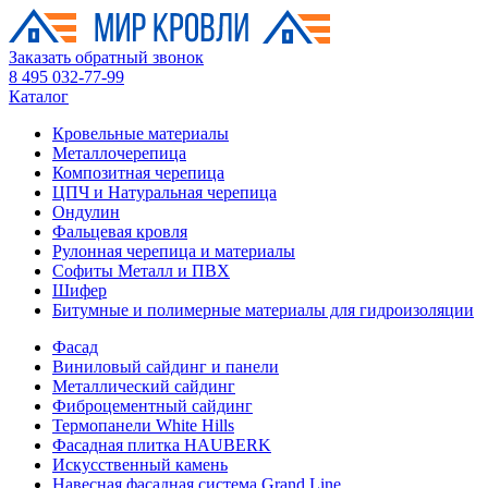
Заказать обратный звонок
8 495 032-77-99
Каталог
Кровельные материалы
Металлочерепица
Композитная черепица
ЦПЧ и Натуральная черепица
Ондулин
Фальцевая кровля
Рулонная черепица и материалы
Софиты Металл и ПВХ
Шифер
Битумные и полимерные материалы для гидроизоляции
Фасад
Виниловый сайдинг и панели
Металлический сайдинг
Фиброцементный сайдинг
Термопанели White Hills
Фасадная плитка HAUBERK
Искусственный камень
Навесная фасадная система Grand Line