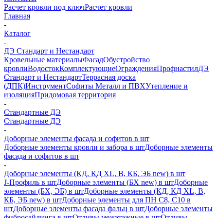
Расчет кровли под ключ
Расчет кровли
Главная
-
Каталог
-
ДЭ Стандарт и Нестандарт
Кровельные материалы
Фасад
Обустройство
кровли
Водосток
Комплектующие
Ограждения
Профнастил
ДЭ
Стандарт и Нестандарт
Террасная доска
(ДПК)
Инструмент
Софиты Металл и ПВХ
Утепление и
изоляция
Придомовая территория
-
Стандартные ДЭ
Стандартные ДЭ
-
Доборные элементы фасада и софитов в шт
Доборные элементы кровли и забора в шт
Доборные элементы
фасада и софитов в шт
-
Доборные элементы (КД, КД XL, В, КБ, ЭБ new) в шт
J-Профиль в шт
Доборные элементы (БХ new) в шт
Доборные
элементы (БХ, ЭБ) в шт
Доборные элементы (КД, КД XL, В,
КБ, ЭБ new) в шт
Доборные элементы для ПН С8, С10 в
шт
Доборные элементы фасада фальц в шт
Доборные элементы
фибросайдинга в шт
Отливы межэтажные в шт
Отливы