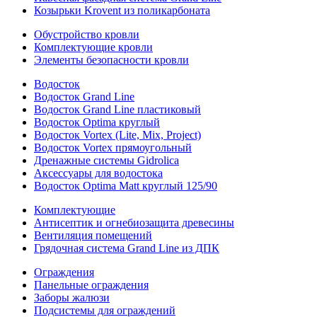
Козырьки Krovent из поликарбоната
Обустройство кровли
Комплектующие кровли
Элементы безопасности кровли
Водосток
Водосток Grand Line
Водосток Grand Line пластиковый
Водосток Optima круглый
Водосток Vortex (Lite, Mix, Project)
Водосток Vortex прямоугольный
Дренажные системы Gidrolica
Аксессуары для водостока
Водосток Optima Matt круглый 125/90
Комплектующие
Антисептик и огнебиозащита древесины
Вентиляция помещений
Грядочная система Grand Line из ДПК
Ограждения
Панельные ограждения
Заборы жалюзи
Подсистемы для ограждений