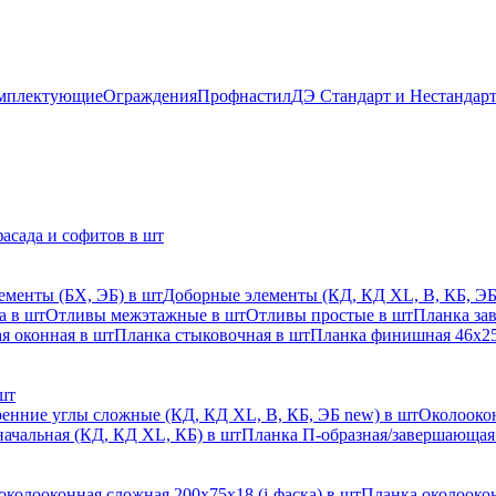
мплектующие
Ограждения
Профнастил
ДЭ Стандарт и Нестандар
асада и софитов в шт
ементы (БХ, ЭБ) в шт
Доборные элементы (КД, КД XL, В, КБ, ЭБ
а в шт
Отливы межэтажные в шт
Отливы простые в шт
Планка за
я оконная в шт
Планка стыковочная в шт
Планка финишная 46х25
шт
енние углы сложные (КД, КД XL, В, КБ, ЭБ new) в шт
Околоокон
начальная (КД, КД XL, КБ) в шт
Планка П-образная/завершающая
околооконная сложная 200х75х18 (j-фаска) в шт
Планка околоокон