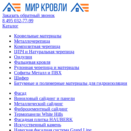
Заказать обратный звонок
8 495 032-77-99
Каталог
Кровельные материалы
Металлочерепица
Композитная черепица
ЦПЧ и Натуральная черепица
Ондулин
Фальцевая кровля
Рулонная черепица и материалы
Софиты Металл и ПВХ
Шифер
Битумные и полимерные материалы для гидроизоляции
Фасад
Виниловый сайдинг и панели
Металлический сайдинг
Фиброцементный сайдинг
Термопанели White Hills
Фасадная плитка HAUBERK
Искусственный камень
Навесная фасадная система Grand Line