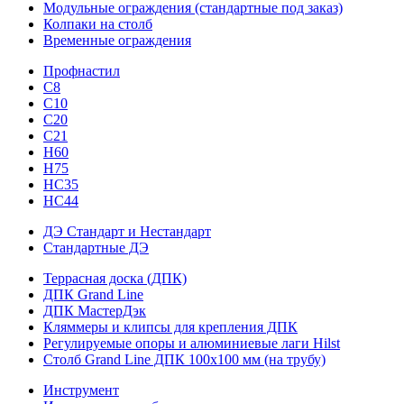
Модульные ограждения (стандартные под заказ)
Колпаки на столб
Временные ограждения
Профнастил
С8
С10
С20
С21
H60
H75
HС35
НС44
ДЭ Стандарт и Нестандарт
Стандартные ДЭ
Террасная доска (ДПК)
ДПК Grand Line
ДПК МастерДэк
Кляммеры и клипсы для крепления ДПК
Регулируемые опоры и алюминиевые лаги Hilst
Столб Grand Line ДПК 100х100 мм (на трубу)
Инструмент