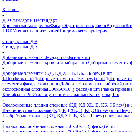
-
Каталог
-
ДЭ Стандарт и Нестандарт
Кровельные материалы
Фасад
Обустройство кровли
Водосток
Ко
ПВХ
Утепление и изоляция
Придомовая территория
-
Стандартные ДЭ
Стандартные ДЭ
-
Доборные элементы фасада и софитов в шт
Доборные элементы кровли и забора в шт
Доборные элементы ф
-
Доборные элементы (КД, КД XL, В, КБ, ЭБ new) в шт
J-Профиль в шт
Доборные элементы (БХ new) в шт
Доборные эл
элементы фасада фальц в шт
Доборные элементы фибросайдинг
околооконная сложная 300х50х18 (j-фаска) в шт
Планка приемна
Кликфальц Pro
Угол внутренний сложный Кликфальц Pro
-
Околооконные планки сложные (КД, КД XL, В, КБ, ЭБ new) в 
Внешние углы сложные (КД, КД XL, В, КБ, ЭБ new) в шт
Внутр
H-обр./стык. сложная (КД, КД XL, В, КБ, ЭБ new) в шт
Планка 
-
Планка околооконная сложная 250х50х18 (j-фаска) в шт
Планка околооконная сложная 200х50х18 (j-фаска) в шт
Планка 