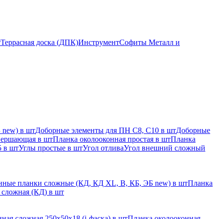
т
Террасная доска (ДПК)
Инструмент
Софиты Металл и
 new) в шт
Доборные элементы для ПН С8, С10 в шт
Доборные
вершающая в шт
Планка околооконная простая в шт
Планка
 в шт
Углы простые в шт
Угол отлива
Угол внешний сложный
ные планки сложные (КД, КД XL, В, КБ, ЭБ new) в шт
Планка
 сложная (КД) в шт
ная сложная 250х50х18 (j-фаска) в шт
Планка околооконная