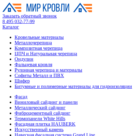
Заказать обратный звонок
8 495 032-77-99
Каталог
Кровельные материалы
Металлочерепица
Композитная черепица
ЦПЧ и Натуральная черепица
Ондулин
Фальцевая кровля
Рулонная черепица и материалы
Софиты Металл и ПВХ
Шифер
Битумные и полимерные материалы для гидроизоляции
Фасад
Виниловый сайдинг и панели
Металлический сайдинг
Фиброцементный сайдинг
Термопанели White Hills
Фасадная плитка HAUBERK
Искусственный камень
Навесная фасадная система Grand Line