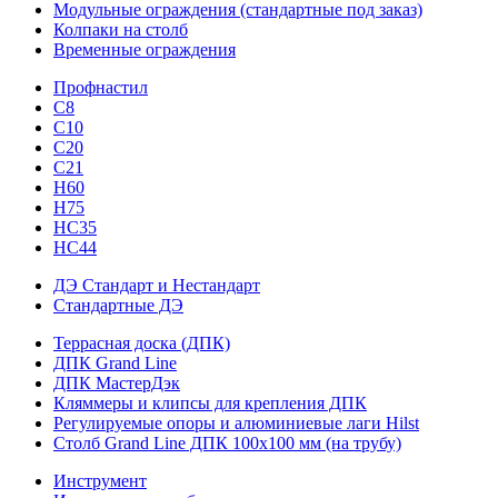
Модульные ограждения (стандартные под заказ)
Колпаки на столб
Временные ограждения
Профнастил
С8
С10
С20
С21
H60
H75
HС35
НС44
ДЭ Стандарт и Нестандарт
Стандартные ДЭ
Террасная доска (ДПК)
ДПК Grand Line
ДПК МастерДэк
Кляммеры и клипсы для крепления ДПК
Регулируемые опоры и алюминиевые лаги Hilst
Столб Grand Line ДПК 100х100 мм (на трубу)
Инструмент