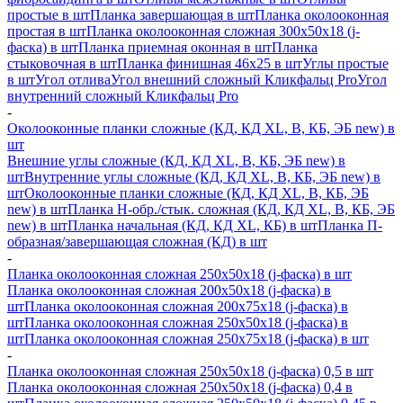
простые в шт
Планка завершающая в шт
Планка околооконная
простая в шт
Планка околооконная сложная 300х50х18 (j-
фаска) в шт
Планка приемная оконная в шт
Планка
стыковочная в шт
Планка финишная 46х25 в шт
Углы простые
в шт
Угол отлива
Угол внешний сложный Кликфальц Pro
Угол
внутренний сложный Кликфальц Pro
-
Околооконные планки сложные (КД, КД XL, В, КБ, ЭБ new) в
шт
Внешние углы сложные (КД, КД XL, В, КБ, ЭБ new) в
шт
Внутренние углы сложные (КД, КД XL, В, КБ, ЭБ new) в
шт
Околооконные планки сложные (КД, КД XL, В, КБ, ЭБ
new) в шт
Планка H-обр./стык. сложная (КД, КД XL, В, КБ, ЭБ
new) в шт
Планка начальная (КД, КД XL, КБ) в шт
Планка П-
образная/завершающая сложная (КД) в шт
-
Планка околооконная сложная 250х50х18 (j-фаска) в шт
Планка околооконная сложная 200х50х18 (j-фаска) в
шт
Планка околооконная сложная 200х75х18 (j-фаска) в
шт
Планка околооконная сложная 250х50х18 (j-фаска) в
шт
Планка околооконная сложная 250х75х18 (j-фаска) в шт
-
Планка околооконная сложная 250х50х18 (j-фаска) 0,5 в шт
Планка околооконная сложная 250х50х18 (j-фаска) 0,4 в