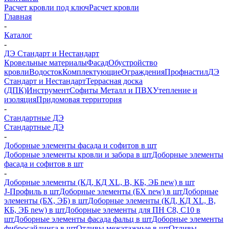
Расчет кровли под ключ
Расчет кровли
Главная
-
Каталог
-
ДЭ Стандарт и Нестандарт
Кровельные материалы
Фасад
Обустройство
кровли
Водосток
Комплектующие
Ограждения
Профнастил
ДЭ
Стандарт и Нестандарт
Террасная доска
(ДПК)
Инструмент
Софиты Металл и ПВХ
Утепление и
изоляция
Придомовая территория
-
Стандартные ДЭ
Стандартные ДЭ
-
Доборные элементы фасада и софитов в шт
Доборные элементы кровли и забора в шт
Доборные элементы
фасада и софитов в шт
-
Доборные элементы (КД, КД XL, В, КБ, ЭБ new) в шт
J-Профиль в шт
Доборные элементы (БХ new) в шт
Доборные
элементы (БХ, ЭБ) в шт
Доборные элементы (КД, КД XL, В,
КБ, ЭБ new) в шт
Доборные элементы для ПН С8, С10 в
шт
Доборные элементы фасада фальц в шт
Доборные элементы
фибросайдинга в шт
Отливы межэтажные в шт
Отливы