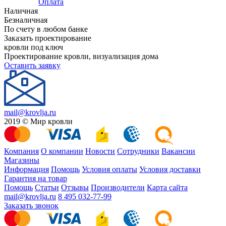
Оплата
Наличная
Безналичная
По счету в любом банке
Заказать проектирование
кровли под ключ
Проектирование кровли, визуализация дома
Оставить заявку
mail@krovlja.ru
2019 © Мир кровли
Компания
О компании
Новости
Сотрудники
Вакансии
Магазины
Информация
Помощь
Условия оплаты
Условия доставки
Гарантия на товар
Помощь
Статьи
Отзывы
Производители
Карта сайта
mail@krovlja.ru
8 495 032-77-99
Заказать звонок