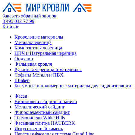
Заказать обратный звонок
8 495 032-77-99
Каталог
Кровельные материалы
Металлочерепица
Композитная черепица
ЦПЧ и Натуральная черепица
Ондулин
Фальцевая кровля
Рулонная черепица и материалы
Софиты Металл и ПВХ
Шифер
Битумные и полимерные материалы для гидроизоляции
Фасад
Виниловый сайдинг и панели
Металлический сайдинг
Фиброцементный сайдинг
Термопанели White Hills
Фасадная плитка HAUBERK
Искусственный камень
Навесная фасадная система Grand Line