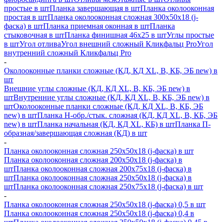
простые в шт
Планка завершающая в шт
Планка околооконная
простая в шт
Планка околооконная сложная 300х50х18 (j-
фаска) в шт
Планка приемная оконная в шт
Планка
стыковочная в шт
Планка финишная 46х25 в шт
Углы простые
в шт
Угол отлива
Угол внешний сложный Кликфальц Pro
Угол
внутренний сложный Кликфальц Pro
-
Околооконные планки сложные (КД, КД XL, В, КБ, ЭБ new) в
шт
Внешние углы сложные (КД, КД XL, В, КБ, ЭБ new) в
шт
Внутренние углы сложные (КД, КД XL, В, КБ, ЭБ new) в
шт
Околооконные планки сложные (КД, КД XL, В, КБ, ЭБ
new) в шт
Планка H-обр./стык. сложная (КД, КД XL, В, КБ, ЭБ
new) в шт
Планка начальная (КД, КД XL, КБ) в шт
Планка П-
образная/завершающая сложная (КД) в шт
-
Планка околооконная сложная 250х50х18 (j-фаска) в шт
Планка околооконная сложная 200х50х18 (j-фаска) в
шт
Планка околооконная сложная 200х75х18 (j-фаска) в
шт
Планка околооконная сложная 250х50х18 (j-фаска) в
шт
Планка околооконная сложная 250х75х18 (j-фаска) в шт
-
Планка околооконная сложная 250х50х18 (j-фаска) 0,5 в шт
Планка околооконная сложная 250х50х18 (j-фаска) 0,4 в