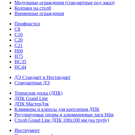
Модульные ограждения (стандартные под заказ)
Колпаки на столб
Временные ограждения
Профнастил
С8
С10
С20
С21
H60
H75
HС35
НС44
ДЭ Стандарт и Нестандарт
Стандартные ДЭ
Террасная доска (ДПК)
ДПК Grand Line
ДПК МастерДэк
Кляммеры и клипсы для крепления ДПК
Регулируемые опоры и алюминиевые лаги Hilst
Столб Grand Line ДПК 100х100 мм (на трубу)
Инструмент