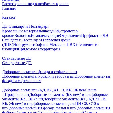
Расчет кровли под ключ
Расчет кровли
Главная
-
Каталог
-
ДЭ Стандарт и Нестандарт
Кровельные материалы
Фасад
Обустройство
кровли
Водосток
Комплектующие
Ограждения
Профнастил
ДЭ
Стандарт и Нестандарт
Террасная доска
(ДПК)
Инструмент
Софиты Металл и ПВХ
Утепление и
изоляция
Придомовая территория
-
Стандартные ДЭ
Стандартные ДЭ
-
Доборные элементы фасада и софитов в шт
Доборные элементы кровли и забора в шт
Доборные элементы
фасада и софитов в шт
-
Доборные элементы (КД, КД XL, В, КБ, ЭБ new) в шт
J-Профиль в шт
Доборные элементы (БХ new) в шт
Доборные
элементы (БХ, ЭБ) в шт
Доборные элементы (КД, КД XL, В,
КБ, ЭБ new) в шт
Доборные элементы для ПН С8, С10 в
шт
Доборные элементы фасада фальц в шт
Доборные элементы
фибросайдинга в шт
Отливы межэтажные в шт
Отливы