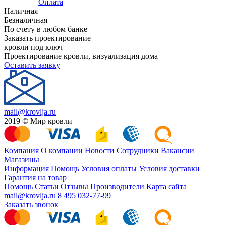
Оплата
Наличная
Безналичная
По счету в любом банке
Заказать проектирование
кровли под ключ
Проектирование кровли, визуализация дома
Оставить заявку
mail@krovlja.ru
2019 © Мир кровли
Компания
О компании
Новости
Сотрудники
Вакансии
Магазины
Информация
Помощь
Условия оплаты
Условия доставки
Гарантия на товар
Помощь
Статьи
Отзывы
Производители
Карта сайта
mail@krovlja.ru
8 495 032-77-99
Заказать звонок