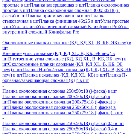
простые в шт
Планка завершающая в шт
Планка околооконная
простая в шт
Планка околооконная сложная 300х50х18 (j-
фаска) в шт
Планка приемная оконная в шт
Планка
стыковочная в шт
Планка финишная 46х25 в шт
Углы простые
в шт
Угол отлива
Угол внешний сложный Кликфальц Pro
Угол
внутренний сложный Кликфальц Pro
-
Околооконные планки сложные (КД, КД XL, В, КБ, ЭБ new) в
шт
Внешние углы сложные (КД, КД XL, В, КБ, ЭБ new) в
шт
Внутренние углы сложные (КД, КД XL, В, КБ, ЭБ new) в
шт
Околооконные планки сложные (КД, КД XL, В, КБ, ЭБ
new) в шт
Планка H-обр./стык. сложная (КД, КД XL, В, КБ, ЭБ
new) в шт
Планка начальная (КД, КД XL, КБ) в шт
Планка П-
образная/завершающая сложная (КД) в шт
-
Планка околооконная сложная 250х50х18 (j-фаска) в шт
Планка околооконная сложная 200х50х18 (j-фаска) в
шт
Планка околооконная сложная 200х75х18 (j-фаска) в
шт
Планка околооконная сложная 250х50х18 (j-фаска) в
шт
Планка околооконная сложная 250х75х18 (j-фаска) в шт
-
Планка околооконная сложная 250х50х18 (j-фаска) 0,5 в шт
Планка околооконная сложная 250х50х18 (j-фаска) 0,4 в