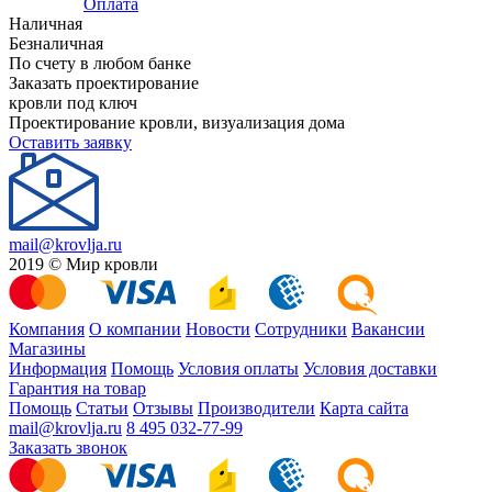
Оплата
Наличная
Безналичная
По счету в любом банке
Заказать проектирование
кровли под ключ
Проектирование кровли, визуализация дома
Оставить заявку
mail@krovlja.ru
2019 © Мир кровли
Компания
О компании
Новости
Сотрудники
Вакансии
Магазины
Информация
Помощь
Условия оплаты
Условия доставки
Гарантия на товар
Помощь
Статьи
Отзывы
Производители
Карта сайта
mail@krovlja.ru
8 495 032-77-99
Заказать звонок