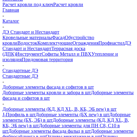
Расчет кровли под ключ
Расчет кровли
Главная
-
Каталог
-
ДЭ Стандарт и Нестандарт
Кровельные материалы
Фасад
Обустройство
кровли
Водосток
Комплектующие
Ограждения
Профнастил
ДЭ
Стандарт и Нестандарт
Террасная доска
(ДПК)
Инструмент
Софиты Металл и ПВХ
Утепление и
изоляция
Придомовая территория
-
Стандартные ДЭ
Стандартные ДЭ
-
Доборные элементы фасада и софитов в шт
Доборные элементы кровли и забора в шт
Доборные элементы
фасада и софитов в шт
-
Доборные элементы (КД, КД XL, В, КБ, ЭБ new) в шт
J-Профиль в шт
Доборные элементы (БХ new) в шт
Доборные
элементы (БХ, ЭБ) в шт
Доборные элементы (КД, КД XL, В,
КБ, ЭБ new) в шт
Доборные элементы для ПН С8, С10 в
шт
Доборные элементы фасада фальц в шт
Доборные элементы
фибросайдинга в шт
Отливы межэтажные в шт
Отливы