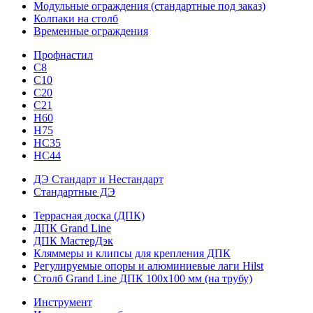
Модульные ограждения (стандартные под заказ)
Колпаки на столб
Временные ограждения
Профнастил
С8
С10
С20
С21
H60
H75
HС35
НС44
ДЭ Стандарт и Нестандарт
Стандартные ДЭ
Террасная доска (ДПК)
ДПК Grand Line
ДПК МастерДэк
Кляммеры и клипсы для крепления ДПК
Регулируемые опоры и алюминиевые лаги Hilst
Столб Grand Line ДПК 100х100 мм (на трубу)
Инструмент