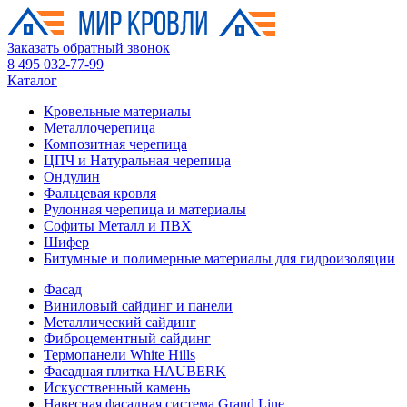
Заказать обратный звонок
8 495 032-77-99
Каталог
Кровельные материалы
Металлочерепица
Композитная черепица
ЦПЧ и Натуральная черепица
Ондулин
Фальцевая кровля
Рулонная черепица и материалы
Софиты Металл и ПВХ
Шифер
Битумные и полимерные материалы для гидроизоляции
Фасад
Виниловый сайдинг и панели
Металлический сайдинг
Фиброцементный сайдинг
Термопанели White Hills
Фасадная плитка HAUBERK
Искусственный камень
Навесная фасадная система Grand Line