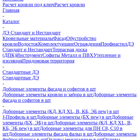
Расчет кровли под ключ
Расчет кровли
Главная
-
Каталог
-
ДЭ Стандарт и Нестандарт
Кровельные материалы
Фасад
Обустройство
кровли
Водосток
Комплектующие
Ограждения
Профнастил
ДЭ
Стандарт и Нестандарт
Террасная доска
(ДПК)
Инструмент
Софиты Металл и ПВХ
Утепление и
изоляция
Придомовая территория
-
Стандартные ДЭ
Стандартные ДЭ
-
Доборные элементы фасада и софитов в шт
Доборные элементы кровли и забора в шт
Доборные элементы
фасада и софитов в шт
-
Доборные элементы (КД, КД XL, В, КБ, ЭБ new) в шт
J-Профиль в шт
Доборные элементы (БХ new) в шт
Доборные
элементы (БХ, ЭБ) в шт
Доборные элементы (КД, КД XL, В,
КБ, ЭБ new) в шт
Доборные элементы для ПН С8, С10 в
шт
Доборные элементы фасада фальц в шт
Доборные элементы
фибросайдинга в шт
Отливы межэтажные в шт
Отливы