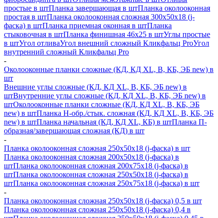
простые в шт
Планка завершающая в шт
Планка околооконная
простая в шт
Планка околооконная сложная 300х50х18 (j-
фаска) в шт
Планка приемная оконная в шт
Планка
стыковочная в шт
Планка финишная 46х25 в шт
Углы простые
в шт
Угол отлива
Угол внешний сложный Кликфальц Pro
Угол
внутренний сложный Кликфальц Pro
-
Околооконные планки сложные (КД, КД XL, В, КБ, ЭБ new) в
шт
Внешние углы сложные (КД, КД XL, В, КБ, ЭБ new) в
шт
Внутренние углы сложные (КД, КД XL, В, КБ, ЭБ new) в
шт
Околооконные планки сложные (КД, КД XL, В, КБ, ЭБ
new) в шт
Планка H-обр./стык. сложная (КД, КД XL, В, КБ, ЭБ
new) в шт
Планка начальная (КД, КД XL, КБ) в шт
Планка П-
образная/завершающая сложная (КД) в шт
-
Планка околооконная сложная 250х50х18 (j-фаска) в шт
Планка околооконная сложная 200х50х18 (j-фаска) в
шт
Планка околооконная сложная 200х75х18 (j-фаска) в
шт
Планка околооконная сложная 250х50х18 (j-фаска) в
шт
Планка околооконная сложная 250х75х18 (j-фаска) в шт
-
Планка околооконная сложная 250х50х18 (j-фаска) 0,5 в шт
Планка околооконная сложная 250х50х18 (j-фаска) 0,4 в