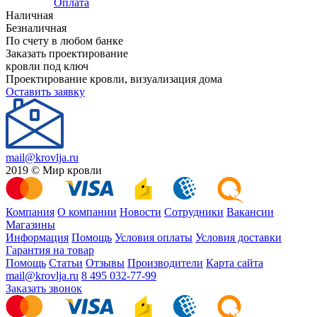
Оплата
Наличная
Безналичная
По счету в любом банке
Заказать проектирование
кровли под ключ
Проектирование кровли, визуализация дома
Оставить заявку
mail@krovlja.ru
2019 © Мир кровли
Компания
О компании
Новости
Сотрудники
Вакансии
Магазины
Информация
Помощь
Условия оплаты
Условия доставки
Гарантия на товар
Помощь
Статьи
Отзывы
Производители
Карта сайта
mail@krovlja.ru
8 495 032-77-99
Заказать звонок