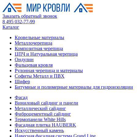
Заказать обратный звонок
8 495 032-77-99
Каталог
Кровельные материалы
Металлочерепица
Композитная черепица
ЦПЧ и Натуральная черепица
Ондулин
Фальцевая кровля
Рулонная черепица и материалы
Софиты Металл и ПВХ
Шифер
Битумные и полимерные материалы для гидроизоляции
Фасад
Виниловый сайдинг и панели
Металлический сайдинг
Фиброцементный сайдинг
Термопанели White Hills
Фасадная плитка HAUBERK
Искусственный камень
Навесная фасадная система Grand Line