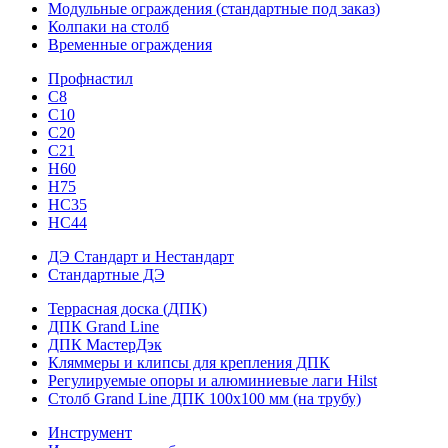
Модульные ограждения (стандартные под заказ)
Колпаки на столб
Временные ограждения
Профнастил
С8
С10
С20
С21
H60
H75
HС35
НС44
ДЭ Стандарт и Нестандарт
Стандартные ДЭ
Террасная доска (ДПК)
ДПК Grand Line
ДПК МастерДэк
Кляммеры и клипсы для крепления ДПК
Регулируемые опоры и алюминиевые лаги Hilst
Столб Grand Line ДПК 100х100 мм (на трубу)
Инструмент