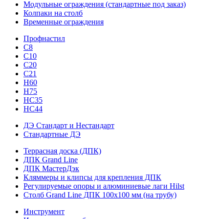
Модульные ограждения (стандартные под заказ)
Колпаки на столб
Временные ограждения
Профнастил
С8
С10
С20
С21
H60
H75
HС35
НС44
ДЭ Стандарт и Нестандарт
Стандартные ДЭ
Террасная доска (ДПК)
ДПК Grand Line
ДПК МастерДэк
Кляммеры и клипсы для крепления ДПК
Регулируемые опоры и алюминиевые лаги Hilst
Столб Grand Line ДПК 100х100 мм (на трубу)
Инструмент