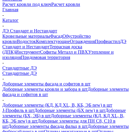
Расчет кровли под ключ
Расчет кровли
Главная
-
Каталог
-
ДЭ Стандарт и Нестандарт
Кровельные материалы
Фасад
Обустройство
кровли
Водосток
Комплектующие
Ограждения
Профнастил
ДЭ
Стандарт и Нестандарт
Террасная доска
(ДПК)
Инструмент
Софиты Металл и ПВХ
Утепление и
изоляция
Придомовая территория
-
Стандартные ДЭ
Стандартные ДЭ
-
Доборные элементы фасада и софитов в шт
Доборные элементы кровли и забора в шт
Доборные элементы
фасада и софитов в шт
-
Доборные элементы (КД, КД XL, В, КБ, ЭБ new) в шт
J-Профиль в шт
Доборные элементы (БХ new) в шт
Доборные
элементы (БХ, ЭБ) в шт
Доборные элементы (КД, КД XL, В,
КБ, ЭБ new) в шт
Доборные элементы для ПН С8, С10 в
шт
Доборные элементы фасада фальц в шт
Доборные элементы
фибросайдинга в шт
Отливы межэтажные в шт
Отливы