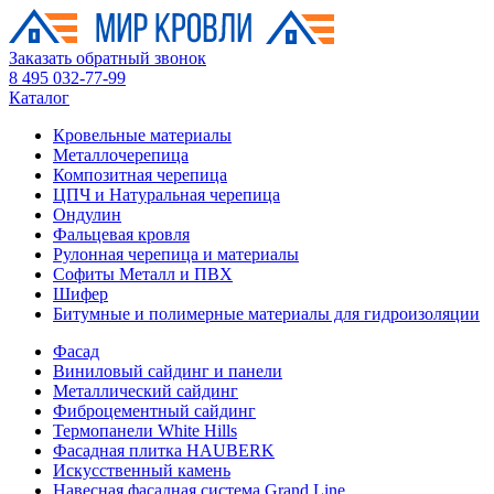
Заказать обратный звонок
8 495 032-77-99
Каталог
Кровельные материалы
Металлочерепица
Композитная черепица
ЦПЧ и Натуральная черепица
Ондулин
Фальцевая кровля
Рулонная черепица и материалы
Софиты Металл и ПВХ
Шифер
Битумные и полимерные материалы для гидроизоляции
Фасад
Виниловый сайдинг и панели
Металлический сайдинг
Фиброцементный сайдинг
Термопанели White Hills
Фасадная плитка HAUBERK
Искусственный камень
Навесная фасадная система Grand Line