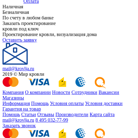
Оплата
Наличная
Безналичная
По счету в любом банке
Заказать проектирование
кровли под ключ
Проектирование кровли, визуализация дома
Оставить заявку
mail@krovlja.ru
2019 © Мир кровли
Компания
О компании
Новости
Сотрудники
Вакансии
Магазины
Информация
Помощь
Условия оплаты
Условия доставки
Гарантия на товар
Помощь
Статьи
Отзывы
Производители
Карта сайта
mail@krovlja.ru
8 495 032-77-99
Заказать звонок