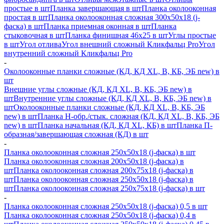
простые в шт
Планка завершающая в шт
Планка околооконная
простая в шт
Планка околооконная сложная 300х50х18 (j-
фаска) в шт
Планка приемная оконная в шт
Планка
стыковочная в шт
Планка финишная 46х25 в шт
Углы простые
в шт
Угол отлива
Угол внешний сложный Кликфальц Pro
Угол
внутренний сложный Кликфальц Pro
-
Околооконные планки сложные (КД, КД XL, В, КБ, ЭБ new) в
шт
Внешние углы сложные (КД, КД XL, В, КБ, ЭБ new) в
шт
Внутренние углы сложные (КД, КД XL, В, КБ, ЭБ new) в
шт
Околооконные планки сложные (КД, КД XL, В, КБ, ЭБ
new) в шт
Планка H-обр./стык. сложная (КД, КД XL, В, КБ, ЭБ
new) в шт
Планка начальная (КД, КД XL, КБ) в шт
Планка П-
образная/завершающая сложная (КД) в шт
-
Планка околооконная сложная 250х50х18 (j-фаска) в шт
Планка околооконная сложная 200х50х18 (j-фаска) в
шт
Планка околооконная сложная 200х75х18 (j-фаска) в
шт
Планка околооконная сложная 250х50х18 (j-фаска) в
шт
Планка околооконная сложная 250х75х18 (j-фаска) в шт
-
Планка околооконная сложная 250х50х18 (j-фаска) 0,5 в шт
Планка околооконная сложная 250х50х18 (j-фаска) 0,4 в