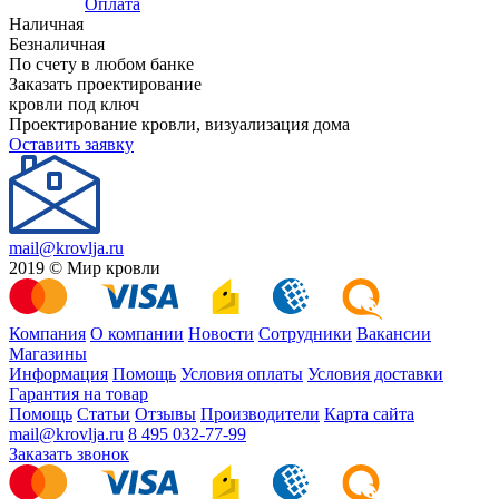
Оплата
Наличная
Безналичная
По счету в любом банке
Заказать проектирование
кровли под ключ
Проектирование кровли, визуализация дома
Оставить заявку
mail@krovlja.ru
2019 © Мир кровли
Компания
О компании
Новости
Сотрудники
Вакансии
Магазины
Информация
Помощь
Условия оплаты
Условия доставки
Гарантия на товар
Помощь
Статьи
Отзывы
Производители
Карта сайта
mail@krovlja.ru
8 495 032-77-99
Заказать звонок