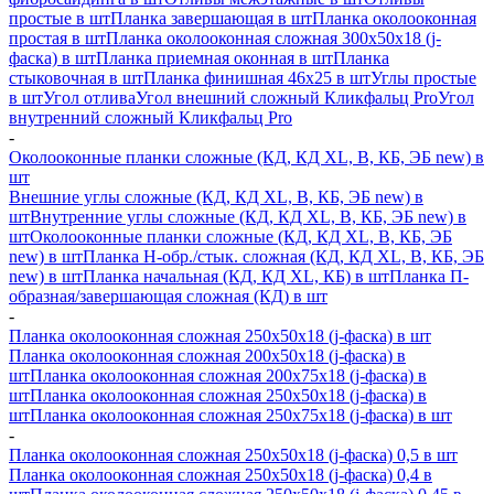
простые в шт
Планка завершающая в шт
Планка околооконная
простая в шт
Планка околооконная сложная 300х50х18 (j-
фаска) в шт
Планка приемная оконная в шт
Планка
стыковочная в шт
Планка финишная 46х25 в шт
Углы простые
в шт
Угол отлива
Угол внешний сложный Кликфальц Pro
Угол
внутренний сложный Кликфальц Pro
-
Околооконные планки сложные (КД, КД XL, В, КБ, ЭБ new) в
шт
Внешние углы сложные (КД, КД XL, В, КБ, ЭБ new) в
шт
Внутренние углы сложные (КД, КД XL, В, КБ, ЭБ new) в
шт
Околооконные планки сложные (КД, КД XL, В, КБ, ЭБ
new) в шт
Планка H-обр./стык. сложная (КД, КД XL, В, КБ, ЭБ
new) в шт
Планка начальная (КД, КД XL, КБ) в шт
Планка П-
образная/завершающая сложная (КД) в шт
-
Планка околооконная сложная 250х50х18 (j-фаска) в шт
Планка околооконная сложная 200х50х18 (j-фаска) в
шт
Планка околооконная сложная 200х75х18 (j-фаска) в
шт
Планка околооконная сложная 250х50х18 (j-фаска) в
шт
Планка околооконная сложная 250х75х18 (j-фаска) в шт
-
Планка околооконная сложная 250х50х18 (j-фаска) 0,5 в шт
Планка околооконная сложная 250х50х18 (j-фаска) 0,4 в