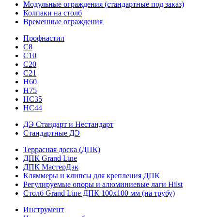
Модульные ограждения (стандартные под заказ)
Колпаки на столб
Временные ограждения
Профнастил
С8
С10
С20
С21
H60
H75
HС35
НС44
ДЭ Стандарт и Нестандарт
Стандартные ДЭ
Террасная доска (ДПК)
ДПК Grand Line
ДПК МастерДэк
Кляммеры и клипсы для крепления ДПК
Регулируемые опоры и алюминиевые лаги Hilst
Столб Grand Line ДПК 100х100 мм (на трубу)
Инструмент