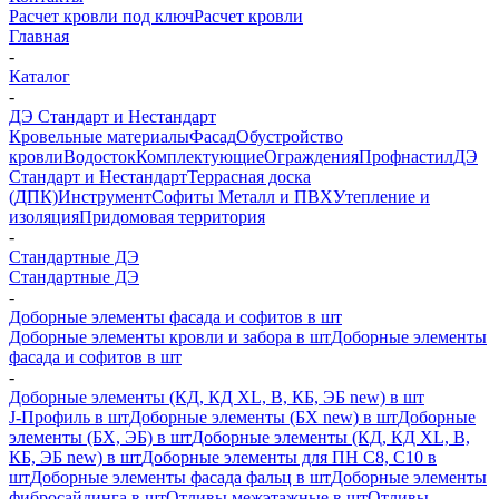
Расчет кровли под ключ
Расчет кровли
Главная
-
Каталог
-
ДЭ Стандарт и Нестандарт
Кровельные материалы
Фасад
Обустройство
кровли
Водосток
Комплектующие
Ограждения
Профнастил
ДЭ
Стандарт и Нестандарт
Террасная доска
(ДПК)
Инструмент
Софиты Металл и ПВХ
Утепление и
изоляция
Придомовая территория
-
Стандартные ДЭ
Стандартные ДЭ
-
Доборные элементы фасада и софитов в шт
Доборные элементы кровли и забора в шт
Доборные элементы
фасада и софитов в шт
-
Доборные элементы (КД, КД XL, В, КБ, ЭБ new) в шт
J-Профиль в шт
Доборные элементы (БХ new) в шт
Доборные
элементы (БХ, ЭБ) в шт
Доборные элементы (КД, КД XL, В,
КБ, ЭБ new) в шт
Доборные элементы для ПН С8, С10 в
шт
Доборные элементы фасада фальц в шт
Доборные элементы
фибросайдинга в шт
Отливы межэтажные в шт
Отливы