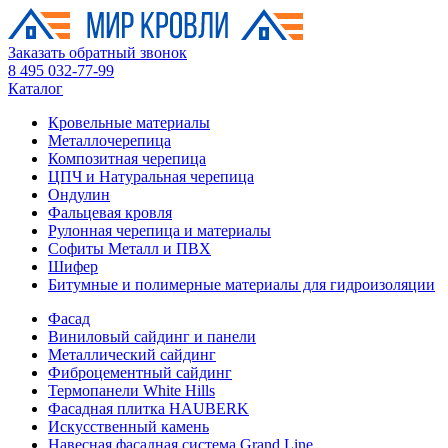
Заказать обратный звонок
8 495 032-77-99
Каталог
Кровельные материалы
Металлочерепица
Композитная черепица
ЦПЧ и Натуральная черепица
Ондулин
Фальцевая кровля
Рулонная черепица и материалы
Софиты Металл и ПВХ
Шифер
Битумные и полимерные материалы для гидроизоляции
Фасад
Виниловый сайдинг и панели
Металлический сайдинг
Фиброцементный сайдинг
Термопанели White Hills
Фасадная плитка HAUBERK
Искусственный камень
Навесная фасадная система Grand Line