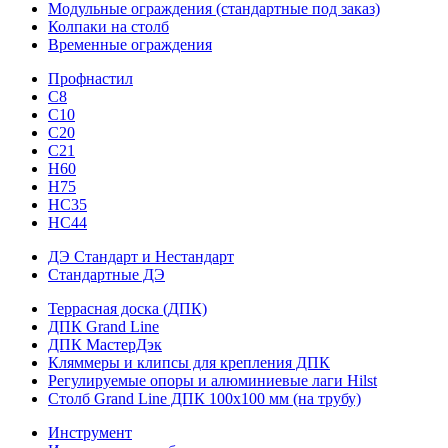
Модульные ограждения (стандартные под заказ)
Колпаки на столб
Временные ограждения
Профнастил
С8
С10
С20
С21
H60
H75
HС35
НС44
ДЭ Стандарт и Нестандарт
Стандартные ДЭ
Террасная доска (ДПК)
ДПК Grand Line
ДПК МастерДэк
Кляммеры и клипсы для крепления ДПК
Регулируемые опоры и алюминиевые лаги Hilst
Столб Grand Line ДПК 100х100 мм (на трубу)
Инструмент