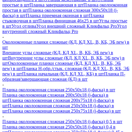
простые в шт
Планка завершающая в шт
Планка околооконная
простая в шт
Планка околооконная сложная 300х50х18 (j-
фаска) в шт
Планка приемная оконная в шт
Планка
стыковочная в шт
Планка финишная 46х25 в шт
Углы простые
в шт
Угол отлива
Угол внешний сложный Кликфальц Pro
Угол
внутренний сложный Кликфальц Pro
-
Околооконные планки сложные (КД, КД XL, В, КБ, ЭБ new) в
шт
Внешние углы сложные (КД, КД XL, В, КБ, ЭБ new) в
шт
Внутренние углы сложные (КД, КД XL, В, КБ, ЭБ new) в
шт
Околооконные планки сложные (КД, КД XL, В, КБ, ЭБ
new) в шт
Планка H-обр./стык. сложная (КД, КД XL, В, КБ, ЭБ
new) в шт
Планка начальная (КД, КД XL, КБ) в шт
Планка П-
образная/завершающая сложная (КД) в шт
-
Планка околооконная сложная 250х50х18 (j-фаска) в шт
Планка околооконная сложная 200х50х18 (j-фаска) в
шт
Планка околооконная сложная 200х75х18 (j-фаска) в
шт
Планка околооконная сложная 250х50х18 (j-фаска) в
шт
Планка околооконная сложная 250х75х18 (j-фаска) в шт
-
Планка околооконная сложная 250х50х18 (j-фаска) 0,5 в шт
Планка околооконная сложная 250х50х18 (j-фаска) 0,4 в