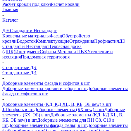
Расчет кровли под ключ
Расчет кровли
Главная
-
Каталог
-
ДЭ Стандарт и Нестандарт
Кровельные материалы
Фасад
Обустройство
кровли
Водосток
Комплектующие
Ограждения
Профнастил
ДЭ
Стандарт и Нестандарт
Террасная доска
(ДПК)
Инструмент
Софиты Металл и ПВХ
Утепление и
изоляция
Придомовая территория
-
Стандартные ДЭ
Стандартные ДЭ
-
Доборные элементы фасада и софитов в шт
Доборные элементы кровли и забора в шт
Доборные элементы
фасада и софитов в шт
-
Доборные элементы (КД, КД XL, В, КБ, ЭБ new) в шт
J-Профиль в шт
Доборные элементы (БХ new) в шт
Доборные
элементы (БХ, ЭБ) в шт
Доборные элементы (КД, КД XL, В,
КБ, ЭБ new) в шт
Доборные элементы для ПН С8, С10 в
шт
Доборные элементы фасада фальц в шт
Доборные элементы
фибросайдинга в шт
Отливы межэтажные в шт
Отливы