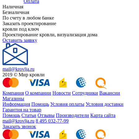
Оплата
Наличная
Безналичная
По счету в любом банке
Заказать проектирование
кровли под ключ
Проектирование кровли, визуализация дома
Оставить заявку
mail@krovlja.ru
2019 © Мир кровли
Компания
О компании
Новости
Сотрудники
Вакансии
Магазины
Информация
Помощь
Условия оплаты
Условия доставки
Гарантия на товар
Помощь
Статьи
Отзывы
Производители
Карта сайта
mail@krovlja.ru
8 495 032-77-99
Заказать звонок