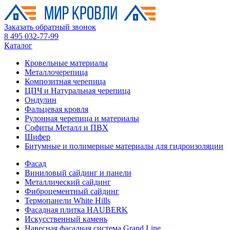
Заказать обратный звонок
8 495 032-77-99
Каталог
Кровельные материалы
Металлочерепица
Композитная черепица
ЦПЧ и Натуральная черепица
Ондулин
Фальцевая кровля
Рулонная черепица и материалы
Софиты Металл и ПВХ
Шифер
Битумные и полимерные материалы для гидроизоляции
Фасад
Виниловый сайдинг и панели
Металлический сайдинг
Фиброцементный сайдинг
Термопанели White Hills
Фасадная плитка HAUBERK
Искусственный камень
Навесная фасадная система Grand Line