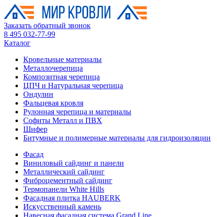
Заказать обратный звонок
8 495 032-77-99
Каталог
Кровельные материалы
Металлочерепица
Композитная черепица
ЦПЧ и Натуральная черепица
Ондулин
Фальцевая кровля
Рулонная черепица и материалы
Софиты Металл и ПВХ
Шифер
Битумные и полимерные материалы для гидроизоляции
Фасад
Виниловый сайдинг и панели
Металлический сайдинг
Фиброцементный сайдинг
Термопанели White Hills
Фасадная плитка HAUBERK
Искусственный камень
Навесная фасадная система Grand Line