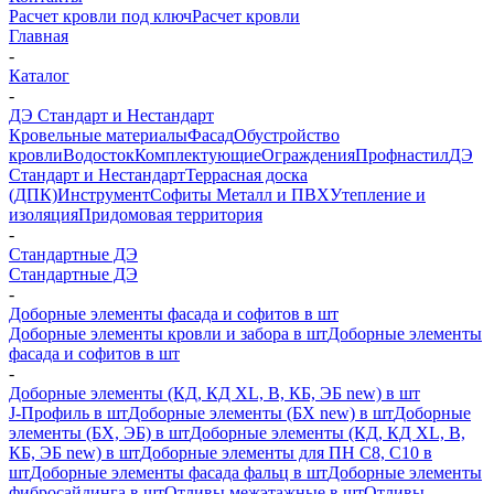
Расчет кровли под ключ
Расчет кровли
Главная
-
Каталог
-
ДЭ Стандарт и Нестандарт
Кровельные материалы
Фасад
Обустройство
кровли
Водосток
Комплектующие
Ограждения
Профнастил
ДЭ
Стандарт и Нестандарт
Террасная доска
(ДПК)
Инструмент
Софиты Металл и ПВХ
Утепление и
изоляция
Придомовая территория
-
Стандартные ДЭ
Стандартные ДЭ
-
Доборные элементы фасада и софитов в шт
Доборные элементы кровли и забора в шт
Доборные элементы
фасада и софитов в шт
-
Доборные элементы (КД, КД XL, В, КБ, ЭБ new) в шт
J-Профиль в шт
Доборные элементы (БХ new) в шт
Доборные
элементы (БХ, ЭБ) в шт
Доборные элементы (КД, КД XL, В,
КБ, ЭБ new) в шт
Доборные элементы для ПН С8, С10 в
шт
Доборные элементы фасада фальц в шт
Доборные элементы
фибросайдинга в шт
Отливы межэтажные в шт
Отливы