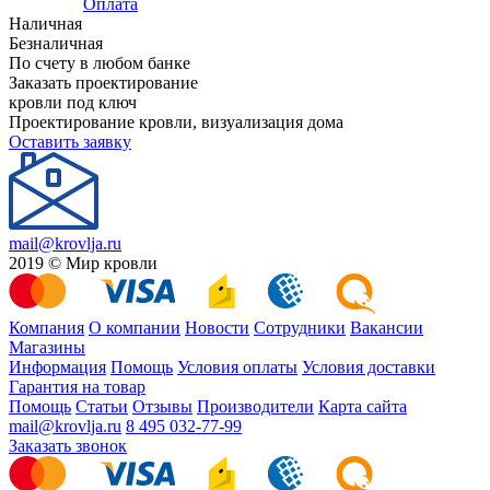
Оплата
Наличная
Безналичная
По счету в любом банке
Заказать проектирование
кровли под ключ
Проектирование кровли, визуализация дома
Оставить заявку
mail@krovlja.ru
2019 © Мир кровли
Компания
О компании
Новости
Сотрудники
Вакансии
Магазины
Информация
Помощь
Условия оплаты
Условия доставки
Гарантия на товар
Помощь
Статьи
Отзывы
Производители
Карта сайта
mail@krovlja.ru
8 495 032-77-99
Заказать звонок