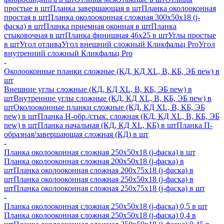
простые в шт
Планка завершающая в шт
Планка околооконная
простая в шт
Планка околооконная сложная 300х50х18 (j-
фаска) в шт
Планка приемная оконная в шт
Планка
стыковочная в шт
Планка финишная 46х25 в шт
Углы простые
в шт
Угол отлива
Угол внешний сложный Кликфальц Pro
Угол
внутренний сложный Кликфальц Pro
-
Околооконные планки сложные (КД, КД XL, В, КБ, ЭБ new) в
шт
Внешние углы сложные (КД, КД XL, В, КБ, ЭБ new) в
шт
Внутренние углы сложные (КД, КД XL, В, КБ, ЭБ new) в
шт
Околооконные планки сложные (КД, КД XL, В, КБ, ЭБ
new) в шт
Планка H-обр./стык. сложная (КД, КД XL, В, КБ, ЭБ
new) в шт
Планка начальная (КД, КД XL, КБ) в шт
Планка П-
образная/завершающая сложная (КД) в шт
-
Планка околооконная сложная 250х50х18 (j-фаска) в шт
Планка околооконная сложная 200х50х18 (j-фаска) в
шт
Планка околооконная сложная 200х75х18 (j-фаска) в
шт
Планка околооконная сложная 250х50х18 (j-фаска) в
шт
Планка околооконная сложная 250х75х18 (j-фаска) в шт
-
Планка околооконная сложная 250х50х18 (j-фаска) 0,5 в шт
Планка околооконная сложная 250х50х18 (j-фаска) 0,4 в