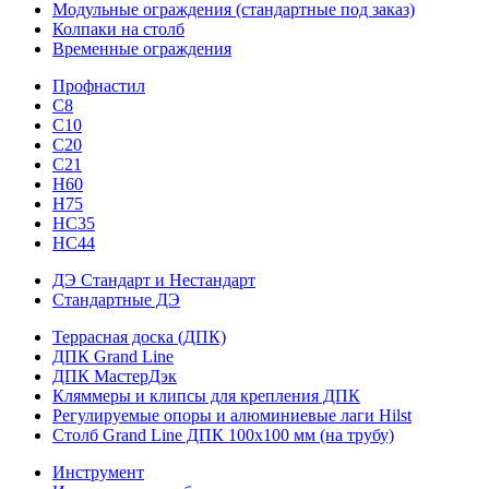
Модульные ограждения (стандартные под заказ)
Колпаки на столб
Временные ограждения
Профнастил
С8
С10
С20
С21
H60
H75
HС35
НС44
ДЭ Стандарт и Нестандарт
Стандартные ДЭ
Террасная доска (ДПК)
ДПК Grand Line
ДПК МастерДэк
Кляммеры и клипсы для крепления ДПК
Регулируемые опоры и алюминиевые лаги Hilst
Столб Grand Line ДПК 100х100 мм (на трубу)
Инструмент