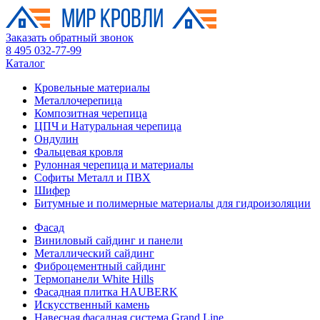
Заказать обратный звонок
8 495 032-77-99
Каталог
Кровельные материалы
Металлочерепица
Композитная черепица
ЦПЧ и Натуральная черепица
Ондулин
Фальцевая кровля
Рулонная черепица и материалы
Софиты Металл и ПВХ
Шифер
Битумные и полимерные материалы для гидроизоляции
Фасад
Виниловый сайдинг и панели
Металлический сайдинг
Фиброцементный сайдинг
Термопанели White Hills
Фасадная плитка HAUBERK
Искусственный камень
Навесная фасадная система Grand Line