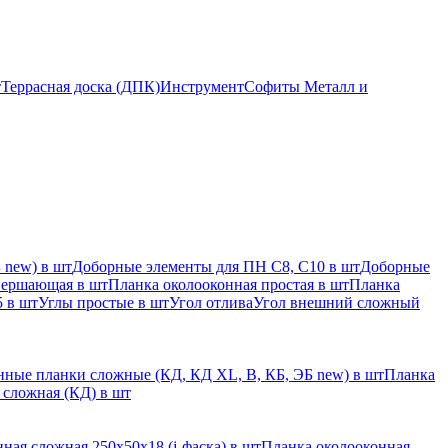
т
Террасная доска (ДПК)
Инструмент
Софиты Металл и
 new) в шт
Доборные элементы для ПН С8, С10 в шт
Доборные
вершающая в шт
Планка околооконная простая в шт
Планка
 в шт
Углы простые в шт
Угол отлива
Угол внешний сложный
ные планки сложные (КД, КД XL, В, КБ, ЭБ new) в шт
Планка
 сложная (КД) в шт
ная сложная 250х50х18 (j-фаска) в шт
Планка околооконная