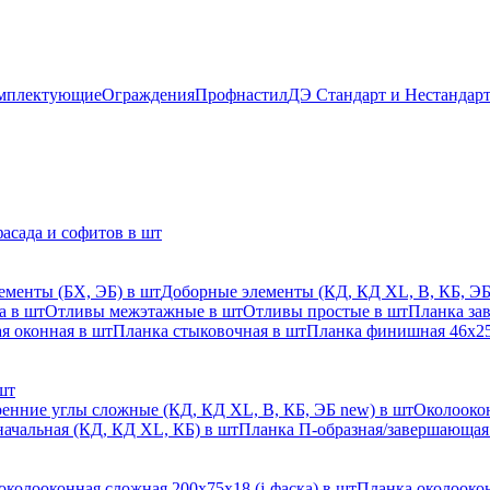
мплектующие
Ограждения
Профнастил
ДЭ Стандарт и Нестандар
асада и софитов в шт
ементы (БХ, ЭБ) в шт
Доборные элементы (КД, КД XL, В, КБ, ЭБ
а в шт
Отливы межэтажные в шт
Отливы простые в шт
Планка за
я оконная в шт
Планка стыковочная в шт
Планка финишная 46х25
шт
енние углы сложные (КД, КД XL, В, КБ, ЭБ new) в шт
Околоокон
начальная (КД, КД XL, КБ) в шт
Планка П-образная/завершающая
околооконная сложная 200х75х18 (j-фаска) в шт
Планка околоокон