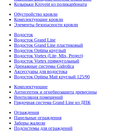
Козырьки Krovent из поликарбоната
Обустройство кровли
Комплектующие кровли
Элементы безопасности кровли
Водосток
Водосток Grand Line
Водосток Grand Line пластиковый
Водосток Optima круглый
Водосток Vortex (Lite, Mix, Project)
Водосток Vortex прямоугольный
Дренажные системы Gidrolica
Аксессуары для водостока
Водосток Optima Matt круглый 125/90
Комплектующие
Антисептик и огнебиозащита древесины
Вентиляция помещений
Грядочная система Grand Line из ДПК
Ограждения
Панельные ограждения
Заборы жалюзи
Подсистемы для ограждений