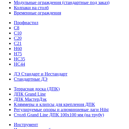
Модульные ограждения (стандартные под заказ)
Колпаки на столб
Временные ограждения
Профнастил
С8
С10
С20
С21
H60
H75
HС35
НС44
ДЭ Стандарт и Нестандарт
Стандартные ДЭ
Террасная доска (ДПК)
ДПК Grand Line
ДПК МастерДэк
Кляммеры и клипсы для крепления ДПК
Регулируемые опоры и алюминиевые лаги Hilst
Столб Grand Line ДПК 100х100 мм (на трубу)
Инструмент