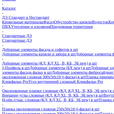
-
Каталог
-
ДЭ Стандарт и Нестандарт
Кровельные материалы
Фасад
Обустройство кровли
Водосток
Ко
ПВХ
Утепление и изоляция
Придомовая территория
-
Стандартные ДЭ
Стандартные ДЭ
-
Доборные элементы фасада и софитов в шт
Доборные элементы кровли и забора в шт
Доборные элементы ф
-
Доборные элементы (КД, КД XL, В, КБ, ЭБ new) в шт
J-Профиль в шт
Доборные элементы (БХ new) в шт
Доборные эл
элементы фасада фальц в шт
Доборные элементы фибросайдинг
околооконная сложная 300х50х18 (j-фаска) в шт
Планка приемна
Кликфальц Pro
Угол внутренний сложный Кликфальц Pro
-
Околооконные планки сложные (КД, КД XL, В, КБ, ЭБ new) в 
Внешние углы сложные (КД, КД XL, В, КБ, ЭБ new) в шт
Внутр
H-обр./стык. сложная (КД, КД XL, В, КБ, ЭБ new) в шт
Планка 
-
Планка околооконная сложная 250х50х18 (j-фаска) в шт
Планка околооконная сложная 200х50х18 (j-фаска) в шт
Планка 