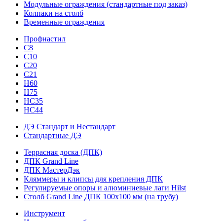
Модульные ограждения (стандартные под заказ)
Колпаки на столб
Временные ограждения
Профнастил
С8
С10
С20
С21
H60
H75
HС35
НС44
ДЭ Стандарт и Нестандарт
Стандартные ДЭ
Террасная доска (ДПК)
ДПК Grand Line
ДПК МастерДэк
Кляммеры и клипсы для крепления ДПК
Регулируемые опоры и алюминиевые лаги Hilst
Столб Grand Line ДПК 100х100 мм (на трубу)
Инструмент