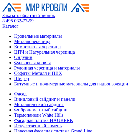
Заказать обратный звонок
8 495 032-77-99
Каталог
Кровельные материалы
Металлочерепица
Композитная черепица
ЦПЧ и Натуральная черепица
Ондулин
Фальцевая кровля
Рулонная черепица и материалы
Софиты Металл и ПВХ
Шифер
Битумные и полимерные материалы для гидроизоляции
Фасад
Виниловый сайдинг и панели
Металлический сайдинг
Фиброцементный сайдинг
Термопанели White Hills
Фасадная плитка HAUBERK
Искусственный камень
Навесная фасадная система Grand Line