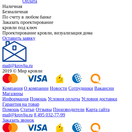
Оплата
Наличная
Безналичная
По счету в любом банке
Заказать проектирование
кровли под ключ
Проектирование кровли, визуализация дома
Оставить заявку
mail@krovlja.ru
2019 © Мир кровли
Компания
О компании
Новости
Сотрудники
Вакансии
Магазины
Информация
Помощь
Условия оплаты
Условия доставки
Гарантия на товар
Помощь
Статьи
Отзывы
Производители
Карта сайта
mail@krovlja.ru
8 495 032-77-99
Заказать звонок