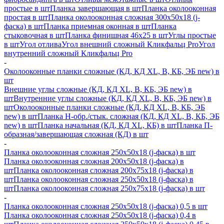
простые в шт
Планка завершающая в шт
Планка околооконная
простая в шт
Планка околооконная сложная 300х50х18 (j-
фаска) в шт
Планка приемная оконная в шт
Планка
стыковочная в шт
Планка финишная 46х25 в шт
Углы простые
в шт
Угол отлива
Угол внешний сложный Кликфальц Pro
Угол
внутренний сложный Кликфальц Pro
-
Околооконные планки сложные (КД, КД XL, В, КБ, ЭБ new) в
шт
Внешние углы сложные (КД, КД XL, В, КБ, ЭБ new) в
шт
Внутренние углы сложные (КД, КД XL, В, КБ, ЭБ new) в
шт
Околооконные планки сложные (КД, КД XL, В, КБ, ЭБ
new) в шт
Планка H-обр./стык. сложная (КД, КД XL, В, КБ, ЭБ
new) в шт
Планка начальная (КД, КД XL, КБ) в шт
Планка П-
образная/завершающая сложная (КД) в шт
-
Планка околооконная сложная 250х50х18 (j-фаска) в шт
Планка околооконная сложная 200х50х18 (j-фаска) в
шт
Планка околооконная сложная 200х75х18 (j-фаска) в
шт
Планка околооконная сложная 250х50х18 (j-фаска) в
шт
Планка околооконная сложная 250х75х18 (j-фаска) в шт
-
Планка околооконная сложная 250х50х18 (j-фаска) 0,5 в шт
Планка околооконная сложная 250х50х18 (j-фаска) 0,4 в