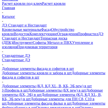
Расчет кровли под ключ
Расчет кровли
Главная
-
Каталог
-
ДЭ Стандарт и Нестандарт
Кровельные материалы
Фасад
Обустройство
кровли
Водосток
Комплектующие
Ограждения
Профнастил
ДЭ
Стандарт и Нестандарт
Террасная доска
(ДПК)
Инструмент
Софиты Металл и ПВХ
Утепление и
изоляция
Придомовая территория
-
Стандартные ДЭ
Стандартные ДЭ
-
Доборные элементы фасада и софитов в шт
Доборные элементы кровли и забора в шт
Доборные элементы
фасада и софитов в шт
-
Доборные элементы (КД, КД XL, В, КБ, ЭБ new) в шт
J-Профиль в шт
Доборные элементы (БХ new) в шт
Доборные
элементы (БХ, ЭБ) в шт
Доборные элементы (КД, КД XL, В,
КБ, ЭБ new) в шт
Доборные элементы для ПН С8, С10 в
шт
Доборные элементы фасада фальц в шт
Доборные элементы
фибросайдинга в шт
Отливы межэтажные в шт
Отливы