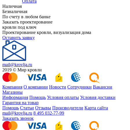
Оплата
Наличная
Безналичная
По счету в любом банке
Заказать проектирование
кровли под ключ
Проектирование кровли, визуализация дома
Оставить заявку
mail@krovlja.ru
2019 © Мир кровли
Компания
О компании
Новости
Сотрудники
Вакансии
Магазины
Информация
Помощь
Условия оплаты
Условия доставки
Гарантия на товар
Помощь
Статьи
Отзывы
Производители
Карта сайта
mail@krovlja.ru
8 495 032-77-99
Заказать звонок