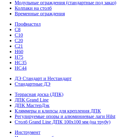
Модульные ограждения (стандартные под заказ)
Колпаки на столб
Временные ограждения
Профнастил
С8
С10
С20
С21
H60
H75
HС35
НС44
ДЭ Стандарт и Нестандарт
Стандартные ДЭ
Террасная доска (ДПК)
ДПК Grand Line
ДПК МастерДэк
Кляммеры и клипсы для крепления ДПК
Регулируемые опоры и алюминиевые лаги Hilst
Столб Grand Line ДПК 100х100 мм (на трубу)
Инструмент