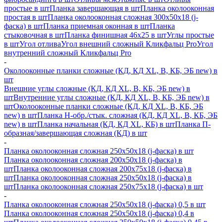
простые в шт
Планка завершающая в шт
Планка околооконная
простая в шт
Планка околооконная сложная 300х50х18 (j-
фаска) в шт
Планка приемная оконная в шт
Планка
стыковочная в шт
Планка финишная 46х25 в шт
Углы простые
в шт
Угол отлива
Угол внешний сложный Кликфальц Pro
Угол
внутренний сложный Кликфальц Pro
-
Околооконные планки сложные (КД, КД XL, В, КБ, ЭБ new) в
шт
Внешние углы сложные (КД, КД XL, В, КБ, ЭБ new) в
шт
Внутренние углы сложные (КД, КД XL, В, КБ, ЭБ new) в
шт
Околооконные планки сложные (КД, КД XL, В, КБ, ЭБ
new) в шт
Планка H-обр./стык. сложная (КД, КД XL, В, КБ, ЭБ
new) в шт
Планка начальная (КД, КД XL, КБ) в шт
Планка П-
образная/завершающая сложная (КД) в шт
-
Планка околооконная сложная 250х50х18 (j-фаска) в шт
Планка околооконная сложная 200х50х18 (j-фаска) в
шт
Планка околооконная сложная 200х75х18 (j-фаска) в
шт
Планка околооконная сложная 250х50х18 (j-фаска) в
шт
Планка околооконная сложная 250х75х18 (j-фаска) в шт
-
Планка околооконная сложная 250х50х18 (j-фаска) 0,5 в шт
Планка околооконная сложная 250х50х18 (j-фаска) 0,4 в