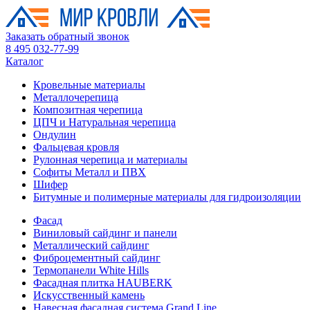
Заказать обратный звонок
8 495 032-77-99
Каталог
Кровельные материалы
Металлочерепица
Композитная черепица
ЦПЧ и Натуральная черепица
Ондулин
Фальцевая кровля
Рулонная черепица и материалы
Софиты Металл и ПВХ
Шифер
Битумные и полимерные материалы для гидроизоляции
Фасад
Виниловый сайдинг и панели
Металлический сайдинг
Фиброцементный сайдинг
Термопанели White Hills
Фасадная плитка HAUBERK
Искусственный камень
Навесная фасадная система Grand Line