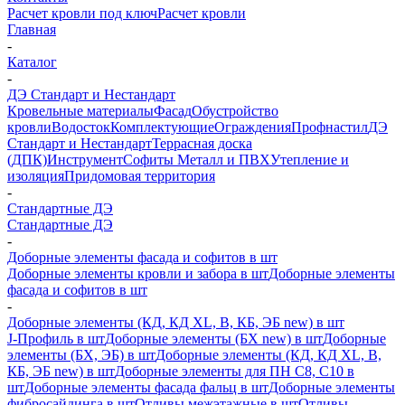
Расчет кровли под ключ
Расчет кровли
Главная
-
Каталог
-
ДЭ Стандарт и Нестандарт
Кровельные материалы
Фасад
Обустройство
кровли
Водосток
Комплектующие
Ограждения
Профнастил
ДЭ
Стандарт и Нестандарт
Террасная доска
(ДПК)
Инструмент
Софиты Металл и ПВХ
Утепление и
изоляция
Придомовая территория
-
Стандартные ДЭ
Стандартные ДЭ
-
Доборные элементы фасада и софитов в шт
Доборные элементы кровли и забора в шт
Доборные элементы
фасада и софитов в шт
-
Доборные элементы (КД, КД XL, В, КБ, ЭБ new) в шт
J-Профиль в шт
Доборные элементы (БХ new) в шт
Доборные
элементы (БХ, ЭБ) в шт
Доборные элементы (КД, КД XL, В,
КБ, ЭБ new) в шт
Доборные элементы для ПН С8, С10 в
шт
Доборные элементы фасада фальц в шт
Доборные элементы
фибросайдинга в шт
Отливы межэтажные в шт
Отливы