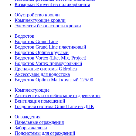
Козырьки Krovent из поликарбоната
Обустройство кровли
Комплектующие кровли
Элементы безопасности кровли
Водосток
Водосток Grand Line
Водосток Grand Line пластиковый
Водосток Optima круглый
Водосток Vortex (Lite, Mix, Project)
Водосток Vortex прямоугольный
Дренажные системы Gidrolica
Аксессуары для водостока
Водосток Optima Matt круглый 125/90
Комплектующие
Антисептик и огнебиозащита древесины
Вентиляция помещений
Грядочная система Grand Line из ДПК
Ограждения
Панельные ограждения
Заборы жалюзи
Подсистемы для ограждений