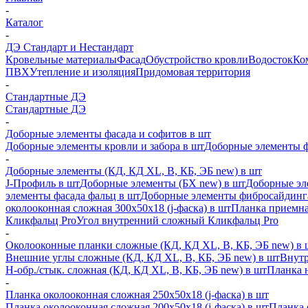
-
Каталог
-
ДЭ Стандарт и Нестандарт
Кровельные материалы
Фасад
Обустройство кровли
Водосток
Ко
ПВХ
Утепление и изоляция
Придомовая территория
-
Стандартные ДЭ
Стандартные ДЭ
-
Доборные элементы фасада и софитов в шт
Доборные элементы кровли и забора в шт
Доборные элементы ф
-
Доборные элементы (КД, КД XL, В, КБ, ЭБ new) в шт
J-Профиль в шт
Доборные элементы (БХ new) в шт
Доборные эл
элементы фасада фальц в шт
Доборные элементы фибросайдинг
околооконная сложная 300х50х18 (j-фаска) в шт
Планка приемна
Кликфальц Pro
Угол внутренний сложный Кликфальц Pro
-
Околооконные планки сложные (КД, КД XL, В, КБ, ЭБ new) в 
Внешние углы сложные (КД, КД XL, В, КБ, ЭБ new) в шт
Внутр
H-обр./стык. сложная (КД, КД XL, В, КБ, ЭБ new) в шт
Планка 
-
Планка околооконная сложная 250х50х18 (j-фаска) в шт
Планка околооконная сложная 200х50х18 (j-фаска) в шт
Планка 