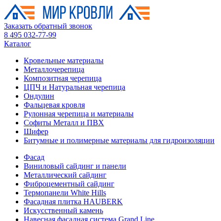
Заказать обратный звонок
8 495 032-77-99
Каталог
Кровельные материалы
Металлочерепица
Композитная черепица
ЦПЧ и Натуральная черепица
Ондулин
Фальцевая кровля
Рулонная черепица и материалы
Софиты Металл и ПВХ
Шифер
Битумные и полимерные материалы для гидроизоляции
Фасад
Виниловый сайдинг и панели
Металлический сайдинг
Фиброцементный сайдинг
Термопанели White Hills
Фасадная плитка HAUBERK
Искусственный камень
Навесная фасадная система Grand Line