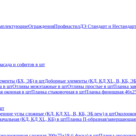
мплектующие
Ограждения
Профнастил
ДЭ Стандарт и Нестандар
асада и софитов в шт
ементы (БХ, ЭБ) в шт
Доборные элементы (КД, КД XL, В, КБ, ЭБ
а в шт
Отливы межэтажные в шт
Отливы простые в шт
Планка за
я оконная в шт
Планка стыковочная в шт
Планка финишная 46х25
шт
енние углы сложные (КД, КД XL, В, КБ, ЭБ new) в шт
Околоокон
начальная (КД, КД XL, КБ) в шт
Планка П-образная/завершающая
околооконная сложная 200х75х18 (j-фаска) в шт
Планка околоокон