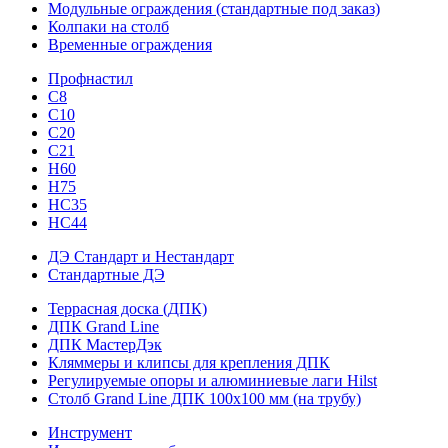
Модульные ограждения (стандартные под заказ)
Колпаки на столб
Временные ограждения
Профнастил
С8
С10
С20
С21
H60
H75
HС35
НС44
ДЭ Стандарт и Нестандарт
Стандартные ДЭ
Террасная доска (ДПК)
ДПК Grand Line
ДПК МастерДэк
Кляммеры и клипсы для крепления ДПК
Регулируемые опоры и алюминиевые лаги Hilst
Столб Grand Line ДПК 100х100 мм (на трубу)
Инструмент