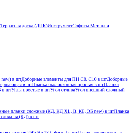
т
Террасная доска (ДПК)
Инструмент
Софиты Металл и
 new) в шт
Доборные элементы для ПН С8, С10 в шт
Доборные
вершающая в шт
Планка околооконная простая в шт
Планка
 в шт
Углы простые в шт
Угол отлива
Угол внешний сложный
ные планки сложные (КД, КД XL, В, КБ, ЭБ new) в шт
Планка
 сложная (КД) в шт
ная сложная 250х50х18 (j-фаска) в шт
Планка околооконная