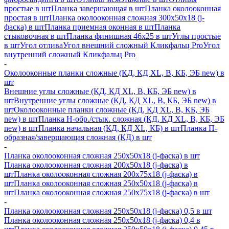
простые в шт
Планка завершающая в шт
Планка околооконная
простая в шт
Планка околооконная сложная 300х50х18 (j-
фаска) в шт
Планка приемная оконная в шт
Планка
стыковочная в шт
Планка финишная 46х25 в шт
Углы простые
в шт
Угол отлива
Угол внешний сложный Кликфальц Pro
Угол
внутренний сложный Кликфальц Pro
-
Околооконные планки сложные (КД, КД XL, В, КБ, ЭБ new) в
шт
Внешние углы сложные (КД, КД XL, В, КБ, ЭБ new) в
шт
Внутренние углы сложные (КД, КД XL, В, КБ, ЭБ new) в
шт
Околооконные планки сложные (КД, КД XL, В, КБ, ЭБ
new) в шт
Планка H-обр./стык. сложная (КД, КД XL, В, КБ, ЭБ
new) в шт
Планка начальная (КД, КД XL, КБ) в шт
Планка П-
образная/завершающая сложная (КД) в шт
-
Планка околооконная сложная 250х50х18 (j-фаска) в шт
Планка околооконная сложная 200х50х18 (j-фаска) в
шт
Планка околооконная сложная 200х75х18 (j-фаска) в
шт
Планка околооконная сложная 250х50х18 (j-фаска) в
шт
Планка околооконная сложная 250х75х18 (j-фаска) в шт
-
Планка околооконная сложная 250х50х18 (j-фаска) 0,5 в шт
Планка околооконная сложная 250х50х18 (j-фаска) 0,4 в