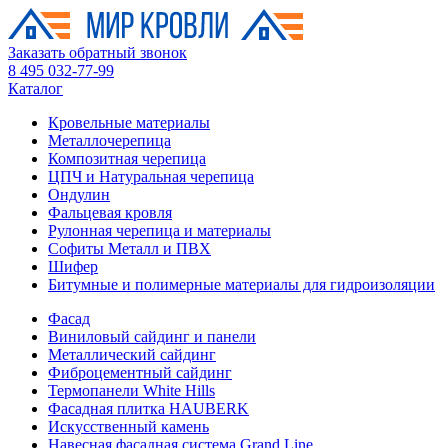
Заказать обратный звонок
8 495 032-77-99
Каталог
Кровельные материалы
Металлочерепица
Композитная черепица
ЦПЧ и Натуральная черепица
Ондулин
Фальцевая кровля
Рулонная черепица и материалы
Софиты Металл и ПВХ
Шифер
Битумные и полимерные материалы для гидроизоляции
Фасад
Виниловый сайдинг и панели
Металлический сайдинг
Фиброцементный сайдинг
Термопанели White Hills
Фасадная плитка HAUBERK
Искусственный камень
Навесная фасадная система Grand Line