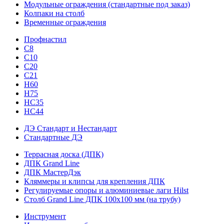
Модульные ограждения (стандартные под заказ)
Колпаки на столб
Временные ограждения
Профнастил
С8
С10
С20
С21
H60
H75
HС35
НС44
ДЭ Стандарт и Нестандарт
Стандартные ДЭ
Террасная доска (ДПК)
ДПК Grand Line
ДПК МастерДэк
Кляммеры и клипсы для крепления ДПК
Регулируемые опоры и алюминиевые лаги Hilst
Столб Grand Line ДПК 100х100 мм (на трубу)
Инструмент