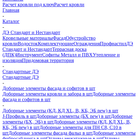
Расчет кровли под ключ
Расчет кровли
Главная
-
Каталог
-
ДЭ Стандарт и Нестандарт
Кровельные материалы
Фасад
Обустройство
кровли
Водосток
Комплектующие
Ограждения
Профнастил
ДЭ
Стандарт и Нестандарт
Террасная доска
(ДПК)
Инструмент
Софиты Металл и ПВХ
Утепление и
изоляция
Придомовая территория
-
Стандартные ДЭ
Стандартные ДЭ
-
Доборные элементы фасада и софитов в шт
Доборные элементы кровли и забора в шт
Доборные элементы
фасада и софитов в шт
-
Доборные элементы (КД, КД XL, В, КБ, ЭБ new) в шт
J-Профиль в шт
Доборные элементы (БХ new) в шт
Доборные
элементы (БХ, ЭБ) в шт
Доборные элементы (КД, КД XL, В,
КБ, ЭБ new) в шт
Доборные элементы для ПН С8, С10 в
шт
Доборные элементы фасада фальц в шт
Доборные элементы
фибросайдинга в шт
Отливы межэтажные в шт
Отливы