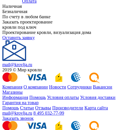
Оплата
Наличная
Безналичная
По счету в любом банке
Заказать проектирование
кровли под ключ
Проектирование кровли, визуализация дома
Оставить заявку
mail@krovlja.ru
2019 © Мир кровли
Компания
О компании
Новости
Сотрудники
Вакансии
Магазины
Информация
Помощь
Условия оплаты
Условия доставки
Гарантия на товар
Помощь
Статьи
Отзывы
Производители
Карта сайта
mail@krovlja.ru
8 495 032-77-99
Заказать звонок