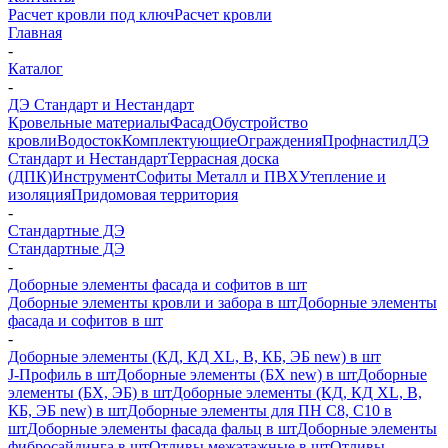
Расчет кровли под ключ
Расчет кровли
Главная
-
Каталог
-
ДЭ Стандарт и Нестандарт
Кровельные материалы
Фасад
Обустройство
кровли
Водосток
Комплектующие
Ограждения
Профнастил
ДЭ
Стандарт и Нестандарт
Террасная доска
(ДПК)
Инструмент
Софиты Металл и ПВХ
Утепление и
изоляция
Придомовая территория
-
Стандартные ДЭ
Стандартные ДЭ
-
Доборные элементы фасада и софитов в шт
Доборные элементы кровли и забора в шт
Доборные элементы
фасада и софитов в шт
-
Доборные элементы (КД, КД XL, В, КБ, ЭБ new) в шт
J-Профиль в шт
Доборные элементы (БХ new) в шт
Доборные
элементы (БХ, ЭБ) в шт
Доборные элементы (КД, КД XL, В,
КБ, ЭБ new) в шт
Доборные элементы для ПН С8, С10 в
шт
Доборные элементы фасада фальц в шт
Доборные элементы
фибросайдинга в шт
Отливы межэтажные в шт
Отливы