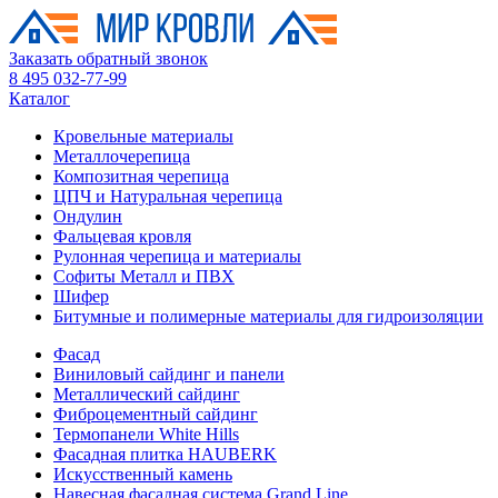
Заказать обратный звонок
8 495 032-77-99
Каталог
Кровельные материалы
Металлочерепица
Композитная черепица
ЦПЧ и Натуральная черепица
Ондулин
Фальцевая кровля
Рулонная черепица и материалы
Софиты Металл и ПВХ
Шифер
Битумные и полимерные материалы для гидроизоляции
Фасад
Виниловый сайдинг и панели
Металлический сайдинг
Фиброцементный сайдинг
Термопанели White Hills
Фасадная плитка HAUBERK
Искусственный камень
Навесная фасадная система Grand Line