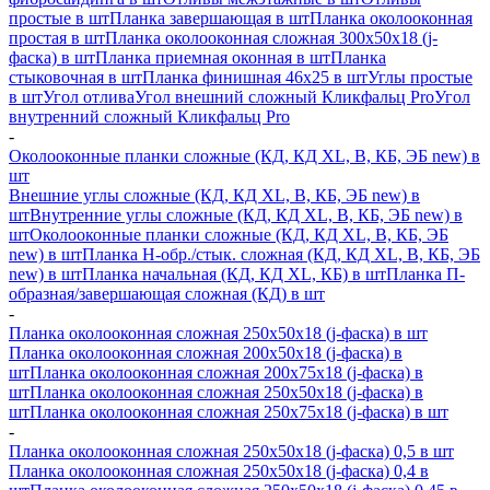
простые в шт
Планка завершающая в шт
Планка околооконная
простая в шт
Планка околооконная сложная 300х50х18 (j-
фаска) в шт
Планка приемная оконная в шт
Планка
стыковочная в шт
Планка финишная 46х25 в шт
Углы простые
в шт
Угол отлива
Угол внешний сложный Кликфальц Pro
Угол
внутренний сложный Кликфальц Pro
-
Околооконные планки сложные (КД, КД XL, В, КБ, ЭБ new) в
шт
Внешние углы сложные (КД, КД XL, В, КБ, ЭБ new) в
шт
Внутренние углы сложные (КД, КД XL, В, КБ, ЭБ new) в
шт
Околооконные планки сложные (КД, КД XL, В, КБ, ЭБ
new) в шт
Планка H-обр./стык. сложная (КД, КД XL, В, КБ, ЭБ
new) в шт
Планка начальная (КД, КД XL, КБ) в шт
Планка П-
образная/завершающая сложная (КД) в шт
-
Планка околооконная сложная 250х50х18 (j-фаска) в шт
Планка околооконная сложная 200х50х18 (j-фаска) в
шт
Планка околооконная сложная 200х75х18 (j-фаска) в
шт
Планка околооконная сложная 250х50х18 (j-фаска) в
шт
Планка околооконная сложная 250х75х18 (j-фаска) в шт
-
Планка околооконная сложная 250х50х18 (j-фаска) 0,5 в шт
Планка околооконная сложная 250х50х18 (j-фаска) 0,4 в