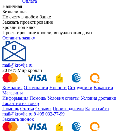
Оплата
Наличная
Безналичная
По счету в любом банке
Заказать проектирование
кровли под ключ
Проектирование кровли, визуализация дома
Оставить заявку
mail@krovlja.ru
2019 © Мир кровли
Компания
О компании
Новости
Сотрудники
Вакансии
Магазины
Информация
Помощь
Условия оплаты
Условия доставки
Гарантия на товар
Помощь
Статьи
Отзывы
Производители
Карта сайта
mail@krovlja.ru
8 495 032-77-99
Заказать звонок