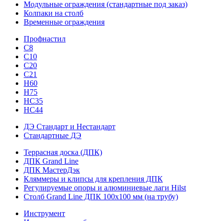
Модульные ограждения (стандартные под заказ)
Колпаки на столб
Временные ограждения
Профнастил
С8
С10
С20
С21
H60
H75
HС35
НС44
ДЭ Стандарт и Нестандарт
Стандартные ДЭ
Террасная доска (ДПК)
ДПК Grand Line
ДПК МастерДэк
Кляммеры и клипсы для крепления ДПК
Регулируемые опоры и алюминиевые лаги Hilst
Столб Grand Line ДПК 100х100 мм (на трубу)
Инструмент