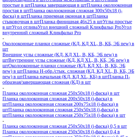
простые в шт
Планка завершающая в шт
Планка околооконная
простая в шт
Планка околооконная сложная 300х50х18 (j-
фаска) в шт
Планка приемная оконная в шт
Планка
стыковочная в шт
Планка финишная 46х25 в шт
Углы простые
в шт
Угол отлива
Угол внешний сложный Кликфальц Pro
Угол
внутренний сложный Кликфальц Pro
-
Околооконные планки сложные (КД, КД XL, В, КБ, ЭБ new) в
шт
Внешние углы сложные (КД, КД XL, В, КБ, ЭБ new) в
шт
Внутренние углы сложные (КД, КД XL, В, КБ, ЭБ new) в
шт
Околооконные планки сложные (КД, КД XL, В, КБ, ЭБ
new) в шт
Планка H-обр./стык. сложная (КД, КД XL, В, КБ, ЭБ
new) в шт
Планка начальная (КД, КД XL, КБ) в шт
Планка П-
образная/завершающая сложная (КД) в шт
-
Планка околооконная сложная 250х50х18 (j-фаска) в шт
Планка околооконная сложная 200х50х18 (j-фаска) в
шт
Планка околооконная сложная 200х75х18 (j-фаска) в
шт
Планка околооконная сложная 250х50х18 (j-фаска) в
шт
Планка околооконная сложная 250х75х18 (j-фаска) в шт
-
Планка околооконная сложная 250х50х18 (j-фаска) 0,5 в шт
Планка околооконная сложная 250х50х18 (j-фаска) 0,4 в