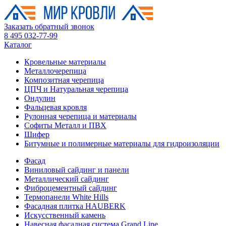
Заказать обратный звонок
8 495 032-77-99
Каталог
Кровельные материалы
Металлочерепица
Композитная черепица
ЦПЧ и Натуральная черепица
Ондулин
Фальцевая кровля
Рулонная черепица и материалы
Софиты Металл и ПВХ
Шифер
Битумные и полимерные материалы для гидроизоляции
Фасад
Виниловый сайдинг и панели
Металлический сайдинг
Фиброцементный сайдинг
Термопанели White Hills
Фасадная плитка HAUBERK
Искусственный камень
Навесная фасадная система Grand Line