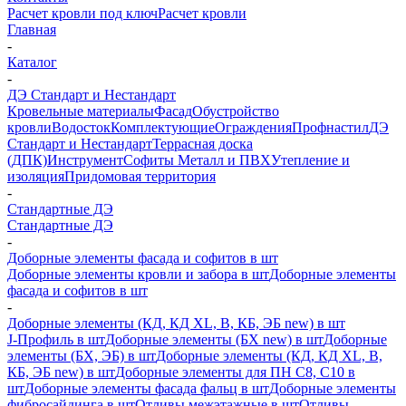
Расчет кровли под ключ
Расчет кровли
Главная
-
Каталог
-
ДЭ Стандарт и Нестандарт
Кровельные материалы
Фасад
Обустройство
кровли
Водосток
Комплектующие
Ограждения
Профнастил
ДЭ
Стандарт и Нестандарт
Террасная доска
(ДПК)
Инструмент
Софиты Металл и ПВХ
Утепление и
изоляция
Придомовая территория
-
Стандартные ДЭ
Стандартные ДЭ
-
Доборные элементы фасада и софитов в шт
Доборные элементы кровли и забора в шт
Доборные элементы
фасада и софитов в шт
-
Доборные элементы (КД, КД XL, В, КБ, ЭБ new) в шт
J-Профиль в шт
Доборные элементы (БХ new) в шт
Доборные
элементы (БХ, ЭБ) в шт
Доборные элементы (КД, КД XL, В,
КБ, ЭБ new) в шт
Доборные элементы для ПН С8, С10 в
шт
Доборные элементы фасада фальц в шт
Доборные элементы
фибросайдинга в шт
Отливы межэтажные в шт
Отливы