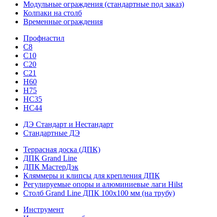
Модульные ограждения (стандартные под заказ)
Колпаки на столб
Временные ограждения
Профнастил
С8
С10
С20
С21
H60
H75
HС35
НС44
ДЭ Стандарт и Нестандарт
Стандартные ДЭ
Террасная доска (ДПК)
ДПК Grand Line
ДПК МастерДэк
Кляммеры и клипсы для крепления ДПК
Регулируемые опоры и алюминиевые лаги Hilst
Столб Grand Line ДПК 100х100 мм (на трубу)
Инструмент