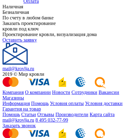
Оплата
Наличная
Безналичная
По счету в любом банке
Заказать проектирование
кровли под ключ
Проектирование кровли, визуализация дома
Оставить заявку
mail@krovlja.ru
2019 © Мир кровли
Компания
О компании
Новости
Сотрудники
Вакансии
Магазины
Информация
Помощь
Условия оплаты
Условия доставки
Гарантия на товар
Помощь
Статьи
Отзывы
Производители
Карта сайта
mail@krovlja.ru
8 495 032-77-99
Заказать звонок