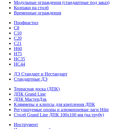
Модульные ограждения (стандартные под заказ)
Колпаки на столб
Временные ограждения
Профнастил
С8
С10
С20
С21
H60
H75
HС35
НС44
ДЭ Стандарт и Нестандарт
Стандартные ДЭ
Террасная доска (ДПК)
ДПК Grand Line
ДПК МастерДэк
Кляммеры и клипсы для крепления ДПК
Регулируемые опоры и алюминиевые лаги Hilst
Столб Grand Line ДПК 100х100 мм (на трубу)
Инструмент