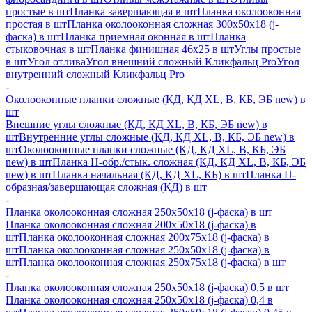
простые в шт
Планка завершающая в шт
Планка околооконная
простая в шт
Планка околооконная сложная 300х50х18 (j-
фаска) в шт
Планка приемная оконная в шт
Планка
стыковочная в шт
Планка финишная 46х25 в шт
Углы простые
в шт
Угол отлива
Угол внешний сложный Кликфальц Pro
Угол
внутренний сложный Кликфальц Pro
-
Околооконные планки сложные (КД, КД XL, В, КБ, ЭБ new) в
шт
Внешние углы сложные (КД, КД XL, В, КБ, ЭБ new) в
шт
Внутренние углы сложные (КД, КД XL, В, КБ, ЭБ new) в
шт
Околооконные планки сложные (КД, КД XL, В, КБ, ЭБ
new) в шт
Планка H-обр./стык. сложная (КД, КД XL, В, КБ, ЭБ
new) в шт
Планка начальная (КД, КД XL, КБ) в шт
Планка П-
образная/завершающая сложная (КД) в шт
-
Планка околооконная сложная 250х50х18 (j-фаска) в шт
Планка околооконная сложная 200х50х18 (j-фаска) в
шт
Планка околооконная сложная 200х75х18 (j-фаска) в
шт
Планка околооконная сложная 250х50х18 (j-фаска) в
шт
Планка околооконная сложная 250х75х18 (j-фаска) в шт
-
Планка околооконная сложная 250х50х18 (j-фаска) 0,5 в шт
Планка околооконная сложная 250х50х18 (j-фаска) 0,4 в