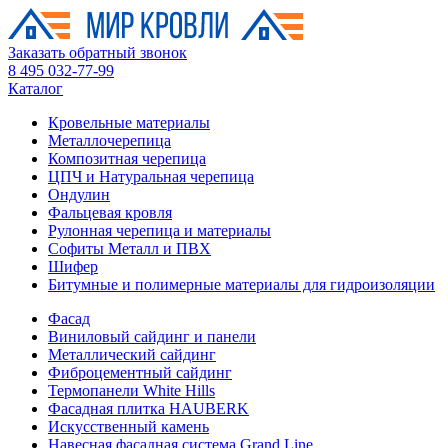
Заказать обратный звонок
8 495 032-77-99
Каталог
Кровельные материалы
Металлочерепица
Композитная черепица
ЦПЧ и Натуральная черепица
Ондулин
Фальцевая кровля
Рулонная черепица и материалы
Софиты Металл и ПВХ
Шифер
Битумные и полимерные материалы для гидроизоляции
Фасад
Виниловый сайдинг и панели
Металлический сайдинг
Фиброцементный сайдинг
Термопанели White Hills
Фасадная плитка HAUBERK
Искусственный камень
Навесная фасадная система Grand Line