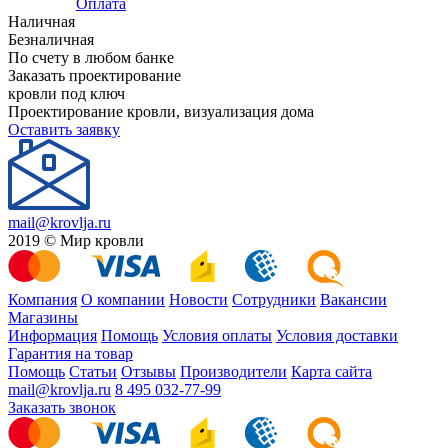
Оплата
Наличная
Безналичная
По счету в любом банке
Заказать проектирование
кровли под ключ
Проектирование кровли, визуализация дома
Оставить заявку
mail@krovlja.ru
2019 © Мир кровли
Компания
О компании
Новости
Сотрудники
Вакансии
Магазины
Информация
Помощь
Условия оплаты
Условия доставки
Гарантия на товар
Помощь
Статьи
Отзывы
Производители
Карта сайта
mail@krovlja.ru
8 495 032-77-99
Заказать звонок