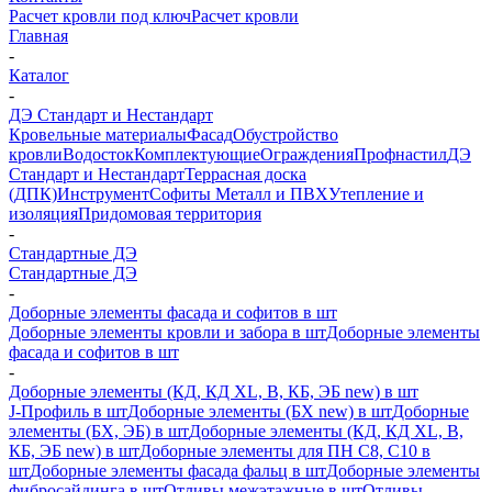
Расчет кровли под ключ
Расчет кровли
Главная
-
Каталог
-
ДЭ Стандарт и Нестандарт
Кровельные материалы
Фасад
Обустройство
кровли
Водосток
Комплектующие
Ограждения
Профнастил
ДЭ
Стандарт и Нестандарт
Террасная доска
(ДПК)
Инструмент
Софиты Металл и ПВХ
Утепление и
изоляция
Придомовая территория
-
Стандартные ДЭ
Стандартные ДЭ
-
Доборные элементы фасада и софитов в шт
Доборные элементы кровли и забора в шт
Доборные элементы
фасада и софитов в шт
-
Доборные элементы (КД, КД XL, В, КБ, ЭБ new) в шт
J-Профиль в шт
Доборные элементы (БХ new) в шт
Доборные
элементы (БХ, ЭБ) в шт
Доборные элементы (КД, КД XL, В,
КБ, ЭБ new) в шт
Доборные элементы для ПН С8, С10 в
шт
Доборные элементы фасада фальц в шт
Доборные элементы
фибросайдинга в шт
Отливы межэтажные в шт
Отливы