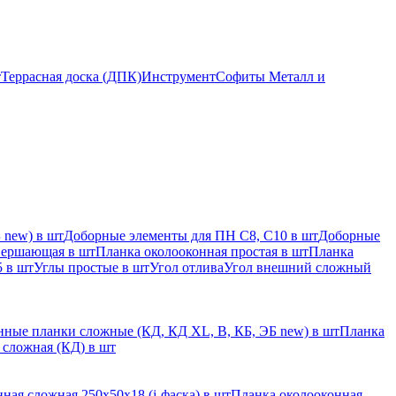
т
Террасная доска (ДПК)
Инструмент
Софиты Металл и
 new) в шт
Доборные элементы для ПН С8, С10 в шт
Доборные
вершающая в шт
Планка околооконная простая в шт
Планка
 в шт
Углы простые в шт
Угол отлива
Угол внешний сложный
ные планки сложные (КД, КД XL, В, КБ, ЭБ new) в шт
Планка
 сложная (КД) в шт
ная сложная 250х50х18 (j-фаска) в шт
Планка околооконная