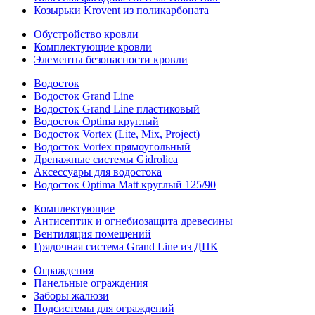
Козырьки Krovent из поликарбоната
Обустройство кровли
Комплектующие кровли
Элементы безопасности кровли
Водосток
Водосток Grand Line
Водосток Grand Line пластиковый
Водосток Optima круглый
Водосток Vortex (Lite, Mix, Project)
Водосток Vortex прямоугольный
Дренажные системы Gidrolica
Аксессуары для водостока
Водосток Optima Matt круглый 125/90
Комплектующие
Антисептик и огнебиозащита древесины
Вентиляция помещений
Грядочная система Grand Line из ДПК
Ограждения
Панельные ограждения
Заборы жалюзи
Подсистемы для ограждений