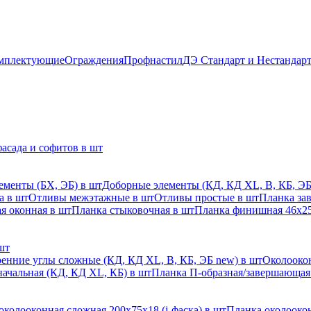
мплектующие
Ограждения
Профнастил
ДЭ Стандарт и Нестандар
асада и софитов в шт
ементы (БХ, ЭБ) в шт
Доборные элементы (КД, КД XL, В, КБ, ЭБ
а в шт
Отливы межэтажные в шт
Отливы простые в шт
Планка за
я оконная в шт
Планка стыковочная в шт
Планка финишная 46х25
шт
енние углы сложные (КД, КД XL, В, КБ, ЭБ new) в шт
Околоокон
начальная (КД, КД XL, КБ) в шт
Планка П-образная/завершающая
околооконная сложная 200х75х18 (j-фаска) в шт
Планка околоокон