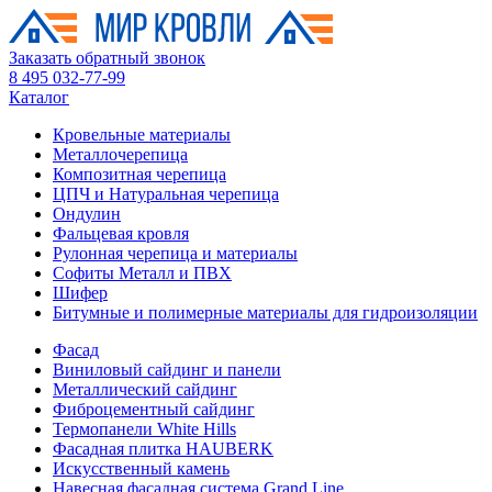
Заказать обратный звонок
8 495 032-77-99
Каталог
Кровельные материалы
Металлочерепица
Композитная черепица
ЦПЧ и Натуральная черепица
Ондулин
Фальцевая кровля
Рулонная черепица и материалы
Софиты Металл и ПВХ
Шифер
Битумные и полимерные материалы для гидроизоляции
Фасад
Виниловый сайдинг и панели
Металлический сайдинг
Фиброцементный сайдинг
Термопанели White Hills
Фасадная плитка HAUBERK
Искусственный камень
Навесная фасадная система Grand Line