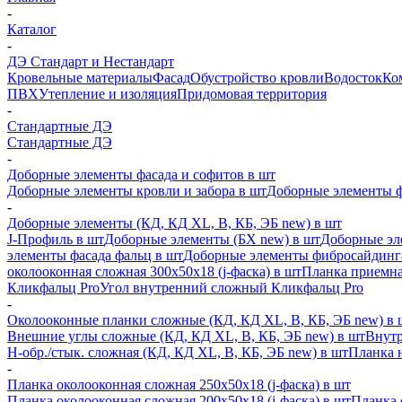
-
Каталог
-
ДЭ Стандарт и Нестандарт
Кровельные материалы
Фасад
Обустройство кровли
Водосток
Ко
ПВХ
Утепление и изоляция
Придомовая территория
-
Стандартные ДЭ
Стандартные ДЭ
-
Доборные элементы фасада и софитов в шт
Доборные элементы кровли и забора в шт
Доборные элементы ф
-
Доборные элементы (КД, КД XL, В, КБ, ЭБ new) в шт
J-Профиль в шт
Доборные элементы (БХ new) в шт
Доборные эл
элементы фасада фальц в шт
Доборные элементы фибросайдинг
околооконная сложная 300х50х18 (j-фаска) в шт
Планка приемна
Кликфальц Pro
Угол внутренний сложный Кликфальц Pro
-
Околооконные планки сложные (КД, КД XL, В, КБ, ЭБ new) в 
Внешние углы сложные (КД, КД XL, В, КБ, ЭБ new) в шт
Внутр
H-обр./стык. сложная (КД, КД XL, В, КБ, ЭБ new) в шт
Планка 
-
Планка околооконная сложная 250х50х18 (j-фаска) в шт
Планка околооконная сложная 200х50х18 (j-фаска) в шт
Планка 