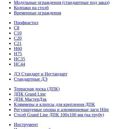
Модульные ограждения (стандартные под заказ)
Колпаки на столб
Временные ограждения
Профнастил
С8
С10
С20
С21
H60
H75
HС35
НС44
ДЭ Стандарт и Нестандарт
Стандартные ДЭ
Террасная доска (ДПК)
ДПК Grand Line
ДПК МастерДэк
Кляммеры и клипсы для крепления ДПК
Регулируемые опоры и алюминиевые лаги Hilst
Столб Grand Line ДПК 100х100 мм (на трубу)
Инструмент