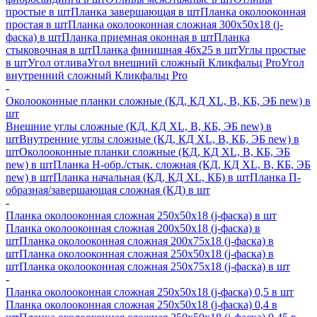
простые в шт
Планка завершающая в шт
Планка околооконная
простая в шт
Планка околооконная сложная 300х50х18 (j-
фаска) в шт
Планка приемная оконная в шт
Планка
стыковочная в шт
Планка финишная 46х25 в шт
Углы простые
в шт
Угол отлива
Угол внешний сложный Кликфальц Pro
Угол
внутренний сложный Кликфальц Pro
-
Околооконные планки сложные (КД, КД XL, В, КБ, ЭБ new) в
шт
Внешние углы сложные (КД, КД XL, В, КБ, ЭБ new) в
шт
Внутренние углы сложные (КД, КД XL, В, КБ, ЭБ new) в
шт
Околооконные планки сложные (КД, КД XL, В, КБ, ЭБ
new) в шт
Планка H-обр./стык. сложная (КД, КД XL, В, КБ, ЭБ
new) в шт
Планка начальная (КД, КД XL, КБ) в шт
Планка П-
образная/завершающая сложная (КД) в шт
-
Планка околооконная сложная 250х50х18 (j-фаска) в шт
Планка околооконная сложная 200х50х18 (j-фаска) в
шт
Планка околооконная сложная 200х75х18 (j-фаска) в
шт
Планка околооконная сложная 250х50х18 (j-фаска) в
шт
Планка околооконная сложная 250х75х18 (j-фаска) в шт
-
Планка околооконная сложная 250х50х18 (j-фаска) 0,5 в шт
Планка околооконная сложная 250х50х18 (j-фаска) 0,4 в