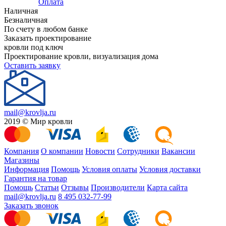
Оплата
Наличная
Безналичная
По счету в любом банке
Заказать проектирование
кровли под ключ
Проектирование кровли, визуализация дома
Оставить заявку
mail@krovlja.ru
2019 © Мир кровли
Компания
О компании
Новости
Сотрудники
Вакансии
Магазины
Информация
Помощь
Условия оплаты
Условия доставки
Гарантия на товар
Помощь
Статьи
Отзывы
Производители
Карта сайта
mail@krovlja.ru
8 495 032-77-99
Заказать звонок