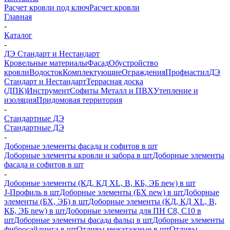
Расчет кровли под ключ
Расчет кровли
Главная
-
Каталог
-
ДЭ Стандарт и Нестандарт
Кровельные материалы
Фасад
Обустройство
кровли
Водосток
Комплектующие
Ограждения
Профнастил
ДЭ
Стандарт и Нестандарт
Террасная доска
(ДПК)
Инструмент
Софиты Металл и ПВХ
Утепление и
изоляция
Придомовая территория
-
Стандартные ДЭ
Стандартные ДЭ
-
Доборные элементы фасада и софитов в шт
Доборные элементы кровли и забора в шт
Доборные элементы
фасада и софитов в шт
-
Доборные элементы (КД, КД XL, В, КБ, ЭБ new) в шт
J-Профиль в шт
Доборные элементы (БХ new) в шт
Доборные
элементы (БХ, ЭБ) в шт
Доборные элементы (КД, КД XL, В,
КБ, ЭБ new) в шт
Доборные элементы для ПН С8, С10 в
шт
Доборные элементы фасада фальц в шт
Доборные элементы
фибросайдинга в шт
Отливы межэтажные в шт
Отливы