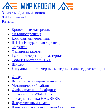
Заказать обратный звонок
8 495 032-77-99
Каталог
Кровельные материалы
Металлочерепица
Композитная черепица
ЦПЧ и Натуральная черепица
Ондулин
Фальцевая кровля
Рулонная черепица и материалы
Софиты Металл и ПВХ
Шифер
Битумные и полимерные материалы для гидроизоляции
Фасад
Виниловый сайдинг и панели
Металлический сайдинг
Фиброцементный сайдинг
Термопанели White Hills
Фасадная плитка HAUBERK
Искусственный камень
Навесная фасадная система Grand Line