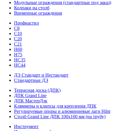
Модульные ограждения (стандартные под заказ)
Колпаки на столб
Временные ограждения
Профнастил
С8
С10
С20
С21
H60
H75
HС35
НС44
ДЭ Стандарт и Нестандарт
Стандартные ДЭ
Террасная доска (ДПК)
ДПК Grand Line
ДПК МастерДэк
Кляммеры и клипсы для крепления ДПК
Регулируемые опоры и алюминиевые лаги Hilst
Столб Grand Line ДПК 100х100 мм (на трубу)
Инструмент