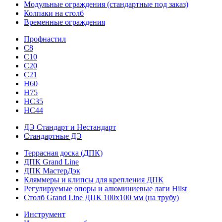
Модульные ограждения (стандартные под заказ)
Колпаки на столб
Временные ограждения
Профнастил
С8
С10
С20
С21
H60
H75
HС35
НС44
ДЭ Стандарт и Нестандарт
Стандартные ДЭ
Террасная доска (ДПК)
ДПК Grand Line
ДПК МастерДэк
Кляммеры и клипсы для крепления ДПК
Регулируемые опоры и алюминиевые лаги Hilst
Столб Grand Line ДПК 100х100 мм (на трубу)
Инструмент