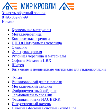
Заказать обратный звонок
8 495 032-77-99
Каталог
Кровельные материалы
Металлочерепица
Композитная черепица
ЦПЧ и Натуральная черепица
Ондулин
Фальцевая кровля
Рулонная черепица и материалы
Софиты Металл и ПВХ
Шифер
Битумные и полимерные материалы для гидроизоляции
Фасад
Виниловый сайдинг и панели
Металлический сайдинг
Фиброцементный сайдинг
Термопанели White Hills
Фасадная плитка HAUBERK
Искусственный камень
Навесная фасадная система Grand Line