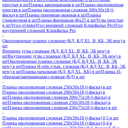
простые в шт
Планка завершающая в шт
Планка околооконная
простая в шт
Планка околооконная сложная 300х50х18 (j-
фаска) в шт
Планка приемная оконная в шт
Планка
стыковочная в шт
Планка финишная 46х25 в шт
Углы простые
в шт
Угол отлива
Угол внешний сложный Кликфальц Pro
Угол
внутренний сложный Кликфальц Pro
-
Околооконные планки сложные (КД, КД XL, В, КБ, ЭБ new) в
шт
Внешние углы сложные (КД, КД XL, В, КБ, ЭБ new) в
шт
Внутренние углы сложные (КД, КД XL, В, КБ, ЭБ new) в
шт
Околооконные планки сложные (КД, КД XL, В, КБ, ЭБ
new) в шт
Планка H-обр./стык. сложная (КД, КД XL, В, КБ, ЭБ
new) в шт
Планка начальная (КД, КД XL, КБ) в шт
Планка П-
образная/завершающая сложная (КД) в шт
-
Планка околооконная сложная 250х50х18 (j-фаска) в шт
Планка околооконная сложная 200х50х18 (j-фаска) в
шт
Планка околооконная сложная 200х75х18 (j-фаска) в
шт
Планка околооконная сложная 250х50х18 (j-фаска) в
шт
Планка околооконная сложная 250х75х18 (j-фаска) в шт
-
Планка околооконная сложная 250х50х18 (j-фаска) 0,5 в шт
Планка околооконная сложная 250х50х18 (j-фаска) 0,4 в