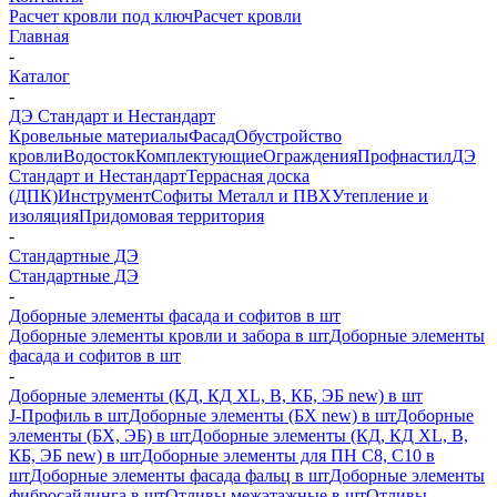
Расчет кровли под ключ
Расчет кровли
Главная
-
Каталог
-
ДЭ Стандарт и Нестандарт
Кровельные материалы
Фасад
Обустройство
кровли
Водосток
Комплектующие
Ограждения
Профнастил
ДЭ
Стандарт и Нестандарт
Террасная доска
(ДПК)
Инструмент
Софиты Металл и ПВХ
Утепление и
изоляция
Придомовая территория
-
Стандартные ДЭ
Стандартные ДЭ
-
Доборные элементы фасада и софитов в шт
Доборные элементы кровли и забора в шт
Доборные элементы
фасада и софитов в шт
-
Доборные элементы (КД, КД XL, В, КБ, ЭБ new) в шт
J-Профиль в шт
Доборные элементы (БХ new) в шт
Доборные
элементы (БХ, ЭБ) в шт
Доборные элементы (КД, КД XL, В,
КБ, ЭБ new) в шт
Доборные элементы для ПН С8, С10 в
шт
Доборные элементы фасада фальц в шт
Доборные элементы
фибросайдинга в шт
Отливы межэтажные в шт
Отливы