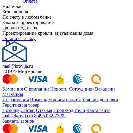
Оплата
Наличная
Безналичная
По счету в любом банке
Заказать проектирование
кровли под ключ
Проектирование кровли, визуализация дома
Оставить заявку
mail@krovlja.ru
2019 © Мир кровли
Компания
О компании
Новости
Сотрудники
Вакансии
Магазины
Информация
Помощь
Условия оплаты
Условия доставки
Гарантия на товар
Помощь
Статьи
Отзывы
Производители
Карта сайта
mail@krovlja.ru
8 495 032-77-99
Заказать звонок