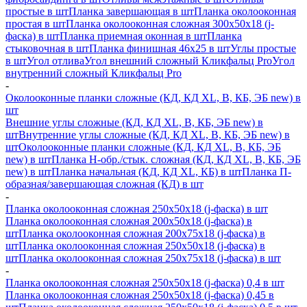
простые в шт
Планка завершающая в шт
Планка околооконная
простая в шт
Планка околооконная сложная 300х50х18 (j-
фаска) в шт
Планка приемная оконная в шт
Планка
стыковочная в шт
Планка финишная 46х25 в шт
Углы простые
в шт
Угол отлива
Угол внешний сложный Кликфальц Pro
Угол
внутренний сложный Кликфальц Pro
-
Околооконные планки сложные (КД, КД XL, В, КБ, ЭБ new) в
шт
Внешние углы сложные (КД, КД XL, В, КБ, ЭБ new) в
шт
Внутренние углы сложные (КД, КД XL, В, КБ, ЭБ new) в
шт
Околооконные планки сложные (КД, КД XL, В, КБ, ЭБ
new) в шт
Планка H-обр./стык. сложная (КД, КД XL, В, КБ, ЭБ
new) в шт
Планка начальная (КД, КД XL, КБ) в шт
Планка П-
образная/завершающая сложная (КД) в шт
-
Планка околооконная сложная 250х50х18 (j-фаска) в шт
Планка околооконная сложная 200х50х18 (j-фаска) в
шт
Планка околооконная сложная 200х75х18 (j-фаска) в
шт
Планка околооконная сложная 250х50х18 (j-фаска) в
шт
Планка околооконная сложная 250х75х18 (j-фаска) в шт
-
Планка околооконная сложная 250х50х18 (j-фаска) 0,4 в шт
Планка околооконная сложная 250х50х18 (j-фаска) 0,45 в