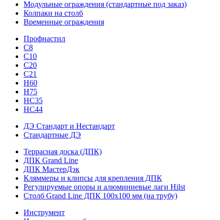
Модульные ограждения (стандартные под заказ)
Колпаки на столб
Временные ограждения
Профнастил
С8
С10
С20
С21
H60
H75
HС35
НС44
ДЭ Стандарт и Нестандарт
Стандартные ДЭ
Террасная доска (ДПК)
ДПК Grand Line
ДПК МастерДэк
Кляммеры и клипсы для крепления ДПК
Регулируемые опоры и алюминиевые лаги Hilst
Столб Grand Line ДПК 100х100 мм (на трубу)
Инструмент