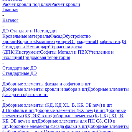
Расчет кровли под ключ
Расчет кровли
Главная
-
Каталог
-
ДЭ Стандарт и Нестандарт
Кровельные материалы
Фасад
Обустройство
кровли
Водосток
Комплектующие
Ограждения
Профнастил
ДЭ
Стандарт и Нестандарт
Террасная доска
(ДПК)
Инструмент
Софиты Металл и ПВХ
Утепление и
изоляция
Придомовая территория
-
Стандартные ДЭ
Стандартные ДЭ
-
Доборные элементы фасада и софитов в шт
Доборные элементы кровли и забора в шт
Доборные элементы
фасада и софитов в шт
-
Доборные элементы (КД, КД XL, В, КБ, ЭБ new) в шт
J-Профиль в шт
Доборные элементы (БХ new) в шт
Доборные
элементы (БХ, ЭБ) в шт
Доборные элементы (КД, КД XL, В,
КБ, ЭБ new) в шт
Доборные элементы для ПН С8, С10 в
шт
Доборные элементы фасада фальц в шт
Доборные элементы
фибросайдинга в шт
Отливы межэтажные в шт
Отливы