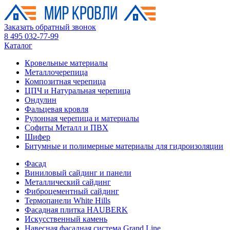
Заказать обратный звонок
8 495 032-77-99
Каталог
Кровельные материалы
Металлочерепица
Композитная черепица
ЦПЧ и Натуральная черепица
Ондулин
Фальцевая кровля
Рулонная черепица и материалы
Софиты Металл и ПВХ
Шифер
Битумные и полимерные материалы для гидроизоляции
Фасад
Виниловый сайдинг и панели
Металлический сайдинг
Фиброцементный сайдинг
Термопанели White Hills
Фасадная плитка HAUBERK
Искусственный камень
Навесная фасадная система Grand Line