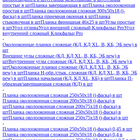
простые в шт
Планка завершающая в шт
Планка околооконная
простая в шт
Планка околооконная сложная 300х50х18 (j-
фаска) в шт
Планка приемная оконная в шт
Планка
стыковочная в шт
Планка финишная 46х25 в шт
Углы простые
в шт
Угол отлива
Угол внешний сложный Кликфальц Pro
Угол
внутренний сложный Кликфальц Pro
-
Околооконные планки сложные (КД, КД XL, В, КБ, ЭБ new) в
шт
Внешние углы сложные (КД, КД XL, В, КБ, ЭБ new) в
шт
Внутренние углы сложные (КД, КД XL, В, КБ, ЭБ new) в
шт
Околооконные планки сложные (КД, КД XL, В, КБ, ЭБ
new) в шт
Планка H-обр./стык. сложная (КД, КД XL, В, КБ, ЭБ
new) в шт
Планка начальная (КД, КД XL, КБ) в шт
Планка П-
образная/завершающая сложная (КД) в шт
-
Планка околооконная сложная 250х50х18 (j-фаска) в шт
Планка околооконная сложная 200х50х18 (j-фаска) в
шт
Планка околооконная сложная 200х75х18 (j-фаска) в
шт
Планка околооконная сложная 250х50х18 (j-фаска) в
шт
Планка околооконная сложная 250х75х18 (j-фаска) в шт
-
Планка околооконная сложная 250х50х18 (j-фаска) 0,45 в шт
Планка околооконная сложная 250х50х18 (j-фаска) 0,4 в