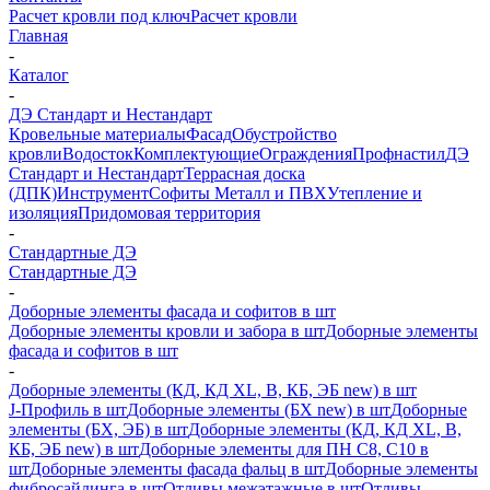
Расчет кровли под ключ
Расчет кровли
Главная
-
Каталог
-
ДЭ Стандарт и Нестандарт
Кровельные материалы
Фасад
Обустройство
кровли
Водосток
Комплектующие
Ограждения
Профнастил
ДЭ
Стандарт и Нестандарт
Террасная доска
(ДПК)
Инструмент
Софиты Металл и ПВХ
Утепление и
изоляция
Придомовая территория
-
Стандартные ДЭ
Стандартные ДЭ
-
Доборные элементы фасада и софитов в шт
Доборные элементы кровли и забора в шт
Доборные элементы
фасада и софитов в шт
-
Доборные элементы (КД, КД XL, В, КБ, ЭБ new) в шт
J-Профиль в шт
Доборные элементы (БХ new) в шт
Доборные
элементы (БХ, ЭБ) в шт
Доборные элементы (КД, КД XL, В,
КБ, ЭБ new) в шт
Доборные элементы для ПН С8, С10 в
шт
Доборные элементы фасада фальц в шт
Доборные элементы
фибросайдинга в шт
Отливы межэтажные в шт
Отливы