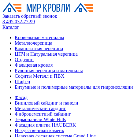
Заказать обратный звонок
8 495 032-77-99
Каталог
Кровельные материалы
Металлочерепица
Композитная черепица
ЦПЧ и Натуральная черепица
Ондулин
Фальцевая кровля
Рулонная черепица и материалы
Софиты Металл и ПВХ
Шифер
Битумные и полимерные материалы для гидроизоляции
Фасад
Виниловый сайдинг и панели
Металлический сайдинг
Фиброцементный сайдинг
Термопанели White Hills
Фасадная плитка HAUBERK
Искусственный камень
Навесная фасадная система Grand Line