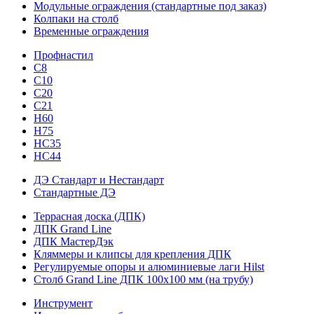
Модульные ограждения (стандартные под заказ)
Колпаки на столб
Временные ограждения
Профнастил
С8
С10
С20
С21
H60
H75
HС35
НС44
ДЭ Стандарт и Нестандарт
Стандартные ДЭ
Террасная доска (ДПК)
ДПК Grand Line
ДПК МастерДэк
Кляммеры и клипсы для крепления ДПК
Регулируемые опоры и алюминиевые лаги Hilst
Столб Grand Line ДПК 100х100 мм (на трубу)
Инструмент