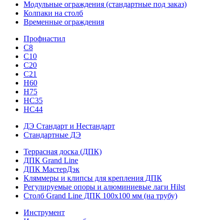
Модульные ограждения (стандартные под заказ)
Колпаки на столб
Временные ограждения
Профнастил
С8
С10
С20
С21
H60
H75
HС35
НС44
ДЭ Стандарт и Нестандарт
Стандартные ДЭ
Террасная доска (ДПК)
ДПК Grand Line
ДПК МастерДэк
Кляммеры и клипсы для крепления ДПК
Регулируемые опоры и алюминиевые лаги Hilst
Столб Grand Line ДПК 100х100 мм (на трубу)
Инструмент