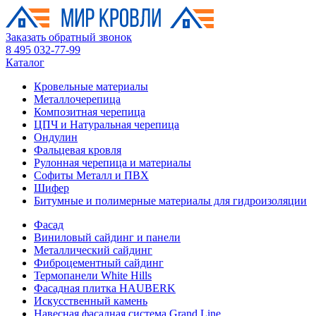
Заказать обратный звонок
8 495 032-77-99
Каталог
Кровельные материалы
Металлочерепица
Композитная черепица
ЦПЧ и Натуральная черепица
Ондулин
Фальцевая кровля
Рулонная черепица и материалы
Софиты Металл и ПВХ
Шифер
Битумные и полимерные материалы для гидроизоляции
Фасад
Виниловый сайдинг и панели
Металлический сайдинг
Фиброцементный сайдинг
Термопанели White Hills
Фасадная плитка HAUBERK
Искусственный камень
Навесная фасадная система Grand Line