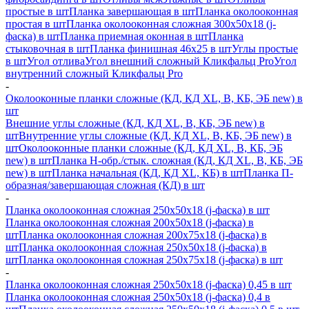
простые в шт
Планка завершающая в шт
Планка околооконная
простая в шт
Планка околооконная сложная 300х50х18 (j-
фаска) в шт
Планка приемная оконная в шт
Планка
стыковочная в шт
Планка финишная 46х25 в шт
Углы простые
в шт
Угол отлива
Угол внешний сложный Кликфальц Pro
Угол
внутренний сложный Кликфальц Pro
-
Околооконные планки сложные (КД, КД XL, В, КБ, ЭБ new) в
шт
Внешние углы сложные (КД, КД XL, В, КБ, ЭБ new) в
шт
Внутренние углы сложные (КД, КД XL, В, КБ, ЭБ new) в
шт
Околооконные планки сложные (КД, КД XL, В, КБ, ЭБ
new) в шт
Планка H-обр./стык. сложная (КД, КД XL, В, КБ, ЭБ
new) в шт
Планка начальная (КД, КД XL, КБ) в шт
Планка П-
образная/завершающая сложная (КД) в шт
-
Планка околооконная сложная 250х50х18 (j-фаска) в шт
Планка околооконная сложная 200х50х18 (j-фаска) в
шт
Планка околооконная сложная 200х75х18 (j-фаска) в
шт
Планка околооконная сложная 250х50х18 (j-фаска) в
шт
Планка околооконная сложная 250х75х18 (j-фаска) в шт
-
Планка околооконная сложная 250х50х18 (j-фаска) 0,45 в шт
Планка околооконная сложная 250х50х18 (j-фаска) 0,4 в