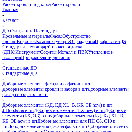
Расчет кровли под ключ
Расчет кровли
Главная
-
Каталог
-
ДЭ Стандарт и Нестандарт
Кровельные материалы
Фасад
Обустройство
кровли
Водосток
Комплектующие
Ограждения
Профнастил
ДЭ
Стандарт и Нестандарт
Террасная доска
(ДПК)
Инструмент
Софиты Металл и ПВХ
Утепление и
изоляция
Придомовая территория
-
Стандартные ДЭ
Стандартные ДЭ
-
Доборные элементы фасада и софитов в шт
Доборные элементы кровли и забора в шт
Доборные элементы
фасада и софитов в шт
-
Доборные элементы (КД, КД XL, В, КБ, ЭБ new) в шт
J-Профиль в шт
Доборные элементы (БХ new) в шт
Доборные
элементы (БХ, ЭБ) в шт
Доборные элементы (КД, КД XL, В,
КБ, ЭБ new) в шт
Доборные элементы для ПН С8, С10 в
шт
Доборные элементы фасада фальц в шт
Доборные элементы
фибросайдинга в шт
Отливы межэтажные в шт
Отливы