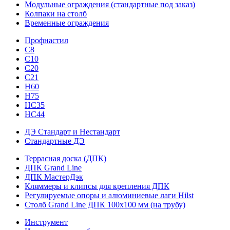
Модульные ограждения (стандартные под заказ)
Колпаки на столб
Временные ограждения
Профнастил
С8
С10
С20
С21
H60
H75
HС35
НС44
ДЭ Стандарт и Нестандарт
Стандартные ДЭ
Террасная доска (ДПК)
ДПК Grand Line
ДПК МастерДэк
Кляммеры и клипсы для крепления ДПК
Регулируемые опоры и алюминиевые лаги Hilst
Столб Grand Line ДПК 100х100 мм (на трубу)
Инструмент