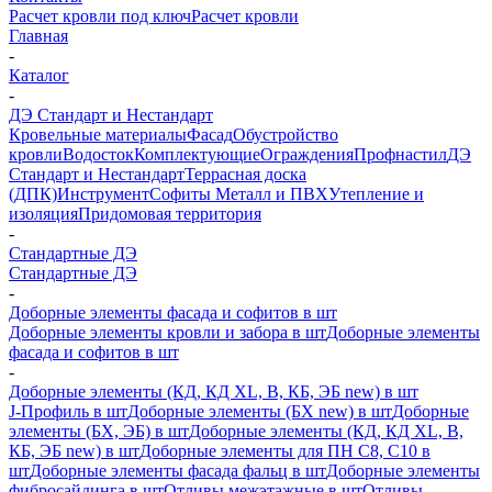
Расчет кровли под ключ
Расчет кровли
Главная
-
Каталог
-
ДЭ Стандарт и Нестандарт
Кровельные материалы
Фасад
Обустройство
кровли
Водосток
Комплектующие
Ограждения
Профнастил
ДЭ
Стандарт и Нестандарт
Террасная доска
(ДПК)
Инструмент
Софиты Металл и ПВХ
Утепление и
изоляция
Придомовая территория
-
Стандартные ДЭ
Стандартные ДЭ
-
Доборные элементы фасада и софитов в шт
Доборные элементы кровли и забора в шт
Доборные элементы
фасада и софитов в шт
-
Доборные элементы (КД, КД XL, В, КБ, ЭБ new) в шт
J-Профиль в шт
Доборные элементы (БХ new) в шт
Доборные
элементы (БХ, ЭБ) в шт
Доборные элементы (КД, КД XL, В,
КБ, ЭБ new) в шт
Доборные элементы для ПН С8, С10 в
шт
Доборные элементы фасада фальц в шт
Доборные элементы
фибросайдинга в шт
Отливы межэтажные в шт
Отливы