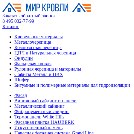
Заказать обратный звонок
8 495 032-77-99
Каталог
Кровельные материалы
Металлочерепица
Композитная черепица
ЦПЧ и Натуральная черепица
Ондулин
Фальцевая кровля
Рулонная черепица и материалы
Софиты Металл и ПВХ
Шифер
Битумные и полимерные материалы для гидроизоляции
Фасад
Виниловый сайдинг и панели
Металлический сайдинг
Фиброцементный сайдинг
Термопанели White Hills
Фасадная плитка HAUBERK
Искусственный камень
Навесная фасадная система Grand Line