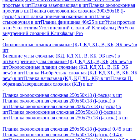
простые в шт
Планка завершающая в шт
Планка околооконная
простая в шт
Планка околооконная сложная 300х50х18 (j-
фаска) в шт
Планка приемная оконная в шт
Планка
стыковочная в шт
Планка финишная 46х25 в шт
Углы простые
в шт
Угол отлива
Угол внешний сложный Кликфальц Pro
Угол
внутренний сложный Кликфальц Pro
-
Околооконные планки сложные (КД, КД XL, В, КБ, ЭБ new) в
шт
Внешние углы сложные (КД, КД XL, В, КБ, ЭБ new) в
шт
Внутренние углы сложные (КД, КД XL, В, КБ, ЭБ new) в
шт
Околооконные планки сложные (КД, КД XL, В, КБ, ЭБ
new) в шт
Планка H-обр./стык. сложная (КД, КД XL, В, КБ, ЭБ
new) в шт
Планка начальная (КД, КД XL, КБ) в шт
Планка П-
образная/завершающая сложная (КД) в шт
-
Планка околооконная сложная 250х50х18 (j-фаска) в шт
Планка околооконная сложная 200х50х18 (j-фаска) в
шт
Планка околооконная сложная 200х75х18 (j-фаска) в
шт
Планка околооконная сложная 250х50х18 (j-фаска) в
шт
Планка околооконная сложная 250х75х18 (j-фаска) в шт
-
Планка околооконная сложная 250х50х18 (j-фаска) 0,45 в шт
Планка околооконная сложная 250х50х18 (j-фаска) 0,4 в