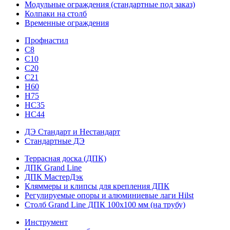
Модульные ограждения (стандартные под заказ)
Колпаки на столб
Временные ограждения
Профнастил
С8
С10
С20
С21
H60
H75
HС35
НС44
ДЭ Стандарт и Нестандарт
Стандартные ДЭ
Террасная доска (ДПК)
ДПК Grand Line
ДПК МастерДэк
Кляммеры и клипсы для крепления ДПК
Регулируемые опоры и алюминиевые лаги Hilst
Столб Grand Line ДПК 100х100 мм (на трубу)
Инструмент