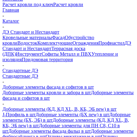
Расчет кровли под ключ
Расчет кровли
Главная
-
Каталог
-
ДЭ Стандарт и Нестандарт
Кровельные материалы
Фасад
Обустройство
кровли
Водосток
Комплектующие
Ограждения
Профнастил
ДЭ
Стандарт и Нестандарт
Террасная доска
(ДПК)
Инструмент
Софиты Металл и ПВХ
Утепление и
изоляция
Придомовая территория
-
Стандартные ДЭ
Стандартные ДЭ
-
Доборные элементы фасада и софитов в шт
Доборные элементы кровли и забора в шт
Доборные элементы
фасада и софитов в шт
-
Доборные элементы (КД, КД XL, В, КБ, ЭБ new) в шт
J-Профиль в шт
Доборные элементы (БХ new) в шт
Доборные
элементы (БХ, ЭБ) в шт
Доборные элементы (КД, КД XL, В,
КБ, ЭБ new) в шт
Доборные элементы для ПН С8, С10 в
шт
Доборные элементы фасада фальц в шт
Доборные элементы
фибросайдинга в шт
Отливы межэтажные в шт
Отливы