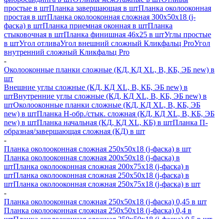
простые в шт
Планка завершающая в шт
Планка околооконная
простая в шт
Планка околооконная сложная 300х50х18 (j-
фаска) в шт
Планка приемная оконная в шт
Планка
стыковочная в шт
Планка финишная 46х25 в шт
Углы простые
в шт
Угол отлива
Угол внешний сложный Кликфальц Pro
Угол
внутренний сложный Кликфальц Pro
-
Околооконные планки сложные (КД, КД XL, В, КБ, ЭБ new) в
шт
Внешние углы сложные (КД, КД XL, В, КБ, ЭБ new) в
шт
Внутренние углы сложные (КД, КД XL, В, КБ, ЭБ new) в
шт
Околооконные планки сложные (КД, КД XL, В, КБ, ЭБ
new) в шт
Планка H-обр./стык. сложная (КД, КД XL, В, КБ, ЭБ
new) в шт
Планка начальная (КД, КД XL, КБ) в шт
Планка П-
образная/завершающая сложная (КД) в шт
-
Планка околооконная сложная 250х50х18 (j-фаска) в шт
Планка околооконная сложная 200х50х18 (j-фаска) в
шт
Планка околооконная сложная 200х75х18 (j-фаска) в
шт
Планка околооконная сложная 250х50х18 (j-фаска) в
шт
Планка околооконная сложная 250х75х18 (j-фаска) в шт
-
Планка околооконная сложная 250х50х18 (j-фаска) 0,45 в шт
Планка околооконная сложная 250х50х18 (j-фаска) 0,4 в