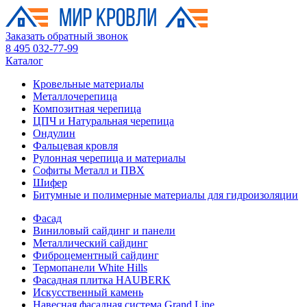
Заказать обратный звонок
8 495 032-77-99
Каталог
Кровельные материалы
Металлочерепица
Композитная черепица
ЦПЧ и Натуральная черепица
Ондулин
Фальцевая кровля
Рулонная черепица и материалы
Софиты Металл и ПВХ
Шифер
Битумные и полимерные материалы для гидроизоляции
Фасад
Виниловый сайдинг и панели
Металлический сайдинг
Фиброцементный сайдинг
Термопанели White Hills
Фасадная плитка HAUBERK
Искусственный камень
Навесная фасадная система Grand Line