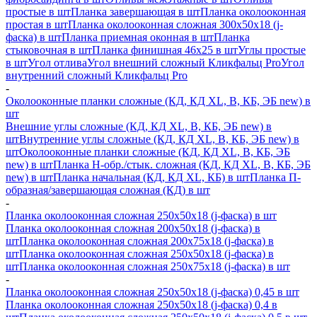
простые в шт
Планка завершающая в шт
Планка околооконная
простая в шт
Планка околооконная сложная 300х50х18 (j-
фаска) в шт
Планка приемная оконная в шт
Планка
стыковочная в шт
Планка финишная 46х25 в шт
Углы простые
в шт
Угол отлива
Угол внешний сложный Кликфальц Pro
Угол
внутренний сложный Кликфальц Pro
-
Околооконные планки сложные (КД, КД XL, В, КБ, ЭБ new) в
шт
Внешние углы сложные (КД, КД XL, В, КБ, ЭБ new) в
шт
Внутренние углы сложные (КД, КД XL, В, КБ, ЭБ new) в
шт
Околооконные планки сложные (КД, КД XL, В, КБ, ЭБ
new) в шт
Планка H-обр./стык. сложная (КД, КД XL, В, КБ, ЭБ
new) в шт
Планка начальная (КД, КД XL, КБ) в шт
Планка П-
образная/завершающая сложная (КД) в шт
-
Планка околооконная сложная 250х50х18 (j-фаска) в шт
Планка околооконная сложная 200х50х18 (j-фаска) в
шт
Планка околооконная сложная 200х75х18 (j-фаска) в
шт
Планка околооконная сложная 250х50х18 (j-фаска) в
шт
Планка околооконная сложная 250х75х18 (j-фаска) в шт
-
Планка околооконная сложная 250х50х18 (j-фаска) 0,45 в шт
Планка околооконная сложная 250х50х18 (j-фаска) 0,4 в