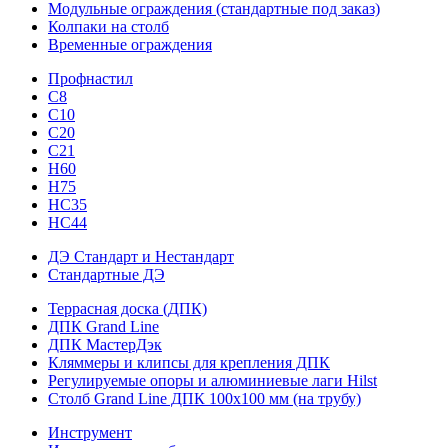
Модульные ограждения (стандартные под заказ)
Колпаки на столб
Временные ограждения
Профнастил
С8
С10
С20
С21
H60
H75
HС35
НС44
ДЭ Стандарт и Нестандарт
Стандартные ДЭ
Террасная доска (ДПК)
ДПК Grand Line
ДПК МастерДэк
Кляммеры и клипсы для крепления ДПК
Регулируемые опоры и алюминиевые лаги Hilst
Столб Grand Line ДПК 100х100 мм (на трубу)
Инструмент