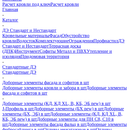
Расчет кровли под ключ
Расчет кровли
Главная
-
Каталог
-
ДЭ Стандарт и Нестандарт
Кровельные материалы
Фасад
Обустройство
кровли
Водосток
Комплектующие
Ограждения
Профнастил
ДЭ
Стандарт и Нестандарт
Террасная доска
(ДПК)
Инструмент
Софиты Металл и ПВХ
Утепление и
изоляция
Придомовая территория
-
Стандартные ДЭ
Стандартные ДЭ
-
Доборные элементы фасада и софитов в шт
Доборные элементы кровли и забора в шт
Доборные элементы
фасада и софитов в шт
-
Доборные элементы (КД, КД XL, В, КБ, ЭБ new) в шт
J-Профиль в шт
Доборные элементы (БХ new) в шт
Доборные
элементы (БХ, ЭБ) в шт
Доборные элементы (КД, КД XL, В,
КБ, ЭБ new) в шт
Доборные элементы для ПН С8, С10 в
шт
Доборные элементы фасада фальц в шт
Доборные элементы
фибросайдинга в шт
Отливы межэтажные в шт
Отливы