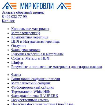
Заказать обратный звонок
8 495 032-77-99
Каталог
Кровельные материалы
Металлочерепица
Композитная черепица
ЦПЧ и Натуральная черепица
Ондулин
Фальцевая кровля
Рулонная черепица и материалы
Софиты Металл и ПВХ
Шифер
Битумные и полимерные материалы для гидроизоляции
Фасад
Виниловый сайдинг и панели
Металлический сайдинг
Фиброцементный сайдинг
Термопанели White Hills
Фасадная плитка HAUBERK
Искусственный камень
Навесная фасадная система Grand Line