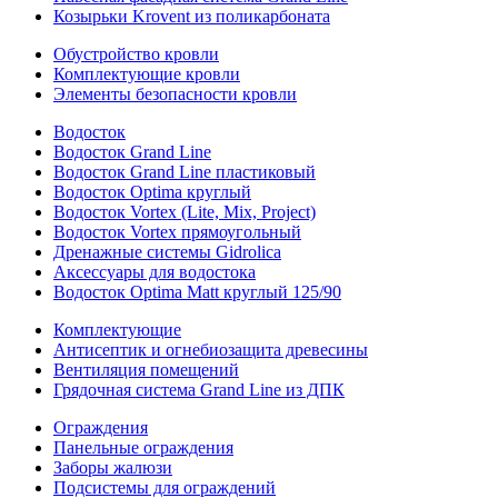
Козырьки Krovent из поликарбоната
Обустройство кровли
Комплектующие кровли
Элементы безопасности кровли
Водосток
Водосток Grand Line
Водосток Grand Line пластиковый
Водосток Optima круглый
Водосток Vortex (Lite, Mix, Project)
Водосток Vortex прямоугольный
Дренажные системы Gidrolica
Аксессуары для водостока
Водосток Optima Matt круглый 125/90
Комплектующие
Антисептик и огнебиозащита древесины
Вентиляция помещений
Грядочная система Grand Line из ДПК
Ограждения
Панельные ограждения
Заборы жалюзи
Подсистемы для ограждений