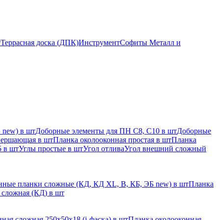
т
Террасная доска (ДПК)
Инструмент
Софиты Металл и
 new) в шт
Доборные элементы для ПН С8, С10 в шт
Доборные
вершающая в шт
Планка околооконная простая в шт
Планка
 в шт
Углы простые в шт
Угол отлива
Угол внешний сложный
ные планки сложные (КД, КД XL, В, КБ, ЭБ new) в шт
Планка
 сложная (КД) в шт
ная сложная 250х50х18 (j-фаска) в шт
Планка околооконная