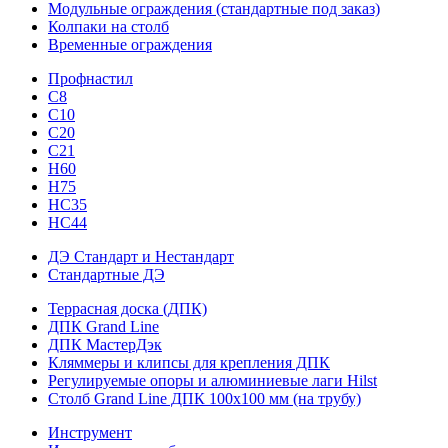
Модульные ограждения (стандартные под заказ)
Колпаки на столб
Временные ограждения
Профнастил
С8
С10
С20
С21
H60
H75
HС35
НС44
ДЭ Стандарт и Нестандарт
Стандартные ДЭ
Террасная доска (ДПК)
ДПК Grand Line
ДПК МастерДэк
Кляммеры и клипсы для крепления ДПК
Регулируемые опоры и алюминиевые лаги Hilst
Столб Grand Line ДПК 100х100 мм (на трубу)
Инструмент