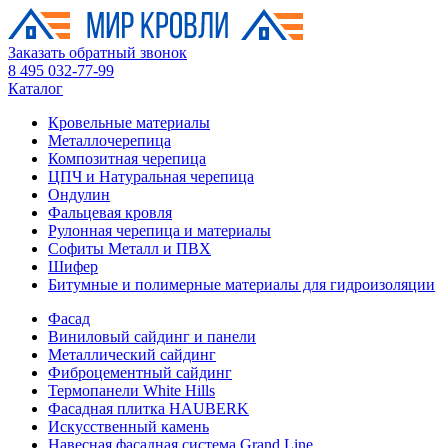
Заказать обратный звонок
8 495 032-77-99
Каталог
Кровельные материалы
Металлочерепица
Композитная черепица
ЦПЧ и Натуральная черепица
Ондулин
Фальцевая кровля
Рулонная черепица и материалы
Софиты Металл и ПВХ
Шифер
Битумные и полимерные материалы для гидроизоляции
Фасад
Виниловый сайдинг и панели
Металлический сайдинг
Фиброцементный сайдинг
Термопанели White Hills
Фасадная плитка HAUBERK
Искусственный камень
Навесная фасадная система Grand Line