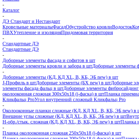
-
Каталог
-
ДЭ Стандарт и Нестандарт
Кровельные материалы
Фасад
Обустройство кровли
Водосток
Ко
ПВХ
Утепление и изоляция
Придомовая территория
-
Стандартные ДЭ
Стандартные ДЭ
-
Доборные элементы фасада и софитов в шт
Доборные элементы кровли и забора в шт
Доборные элементы ф
-
Доборные элементы (КД, КД XL, В, КБ, ЭБ new) в шт
J-Профиль в шт
Доборные элементы (БХ new) в шт
Доборные эл
элементы фасада фальц в шт
Доборные элементы фибросайдинг
околооконная сложная 300х50х18 (j-фаска) в шт
Планка приемна
Кликфальц Pro
Угол внутренний сложный Кликфальц Pro
-
Околооконные планки сложные (КД, КД XL, В, КБ, ЭБ new) в 
Внешние углы сложные (КД, КД XL, В, КБ, ЭБ new) в шт
Внутр
H-обр./стык. сложная (КД, КД XL, В, КБ, ЭБ new) в шт
Планка 
-
Планка околооконная сложная 250х50х18 (j-фаска) в шт
Планка околооконная сложная 200х50х18 (j-фаска) в шт
Планка 