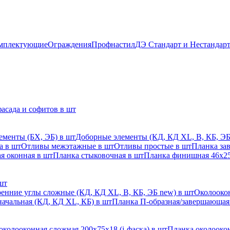
мплектующие
Ограждения
Профнастил
ДЭ Стандарт и Нестандар
асада и софитов в шт
ементы (БХ, ЭБ) в шт
Доборные элементы (КД, КД XL, В, КБ, ЭБ
а в шт
Отливы межэтажные в шт
Отливы простые в шт
Планка за
я оконная в шт
Планка стыковочная в шт
Планка финишная 46х25
шт
енние углы сложные (КД, КД XL, В, КБ, ЭБ new) в шт
Околоокон
начальная (КД, КД XL, КБ) в шт
Планка П-образная/завершающая
околооконная сложная 200х75х18 (j-фаска) в шт
Планка околоокон