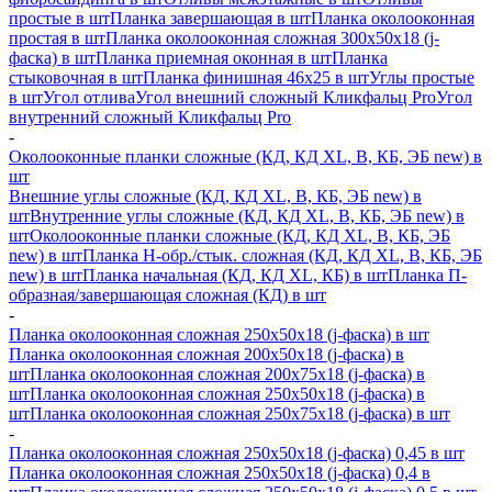
простые в шт
Планка завершающая в шт
Планка околооконная
простая в шт
Планка околооконная сложная 300х50х18 (j-
фаска) в шт
Планка приемная оконная в шт
Планка
стыковочная в шт
Планка финишная 46х25 в шт
Углы простые
в шт
Угол отлива
Угол внешний сложный Кликфальц Pro
Угол
внутренний сложный Кликфальц Pro
-
Околооконные планки сложные (КД, КД XL, В, КБ, ЭБ new) в
шт
Внешние углы сложные (КД, КД XL, В, КБ, ЭБ new) в
шт
Внутренние углы сложные (КД, КД XL, В, КБ, ЭБ new) в
шт
Околооконные планки сложные (КД, КД XL, В, КБ, ЭБ
new) в шт
Планка H-обр./стык. сложная (КД, КД XL, В, КБ, ЭБ
new) в шт
Планка начальная (КД, КД XL, КБ) в шт
Планка П-
образная/завершающая сложная (КД) в шт
-
Планка околооконная сложная 250х50х18 (j-фаска) в шт
Планка околооконная сложная 200х50х18 (j-фаска) в
шт
Планка околооконная сложная 200х75х18 (j-фаска) в
шт
Планка околооконная сложная 250х50х18 (j-фаска) в
шт
Планка околооконная сложная 250х75х18 (j-фаска) в шт
-
Планка околооконная сложная 250х50х18 (j-фаска) 0,45 в шт
Планка околооконная сложная 250х50х18 (j-фаска) 0,4 в