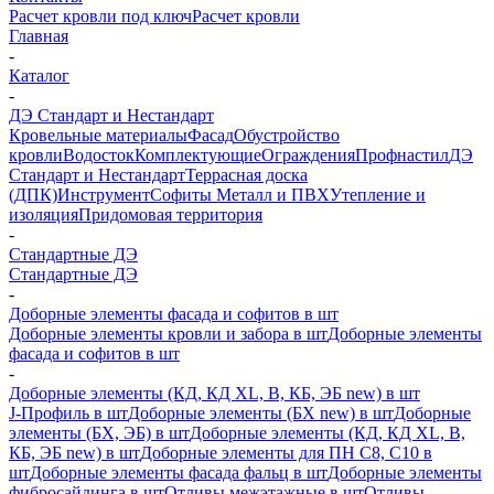
Расчет кровли под ключ
Расчет кровли
Главная
-
Каталог
-
ДЭ Стандарт и Нестандарт
Кровельные материалы
Фасад
Обустройство
кровли
Водосток
Комплектующие
Ограждения
Профнастил
ДЭ
Стандарт и Нестандарт
Террасная доска
(ДПК)
Инструмент
Софиты Металл и ПВХ
Утепление и
изоляция
Придомовая территория
-
Стандартные ДЭ
Стандартные ДЭ
-
Доборные элементы фасада и софитов в шт
Доборные элементы кровли и забора в шт
Доборные элементы
фасада и софитов в шт
-
Доборные элементы (КД, КД XL, В, КБ, ЭБ new) в шт
J-Профиль в шт
Доборные элементы (БХ new) в шт
Доборные
элементы (БХ, ЭБ) в шт
Доборные элементы (КД, КД XL, В,
КБ, ЭБ new) в шт
Доборные элементы для ПН С8, С10 в
шт
Доборные элементы фасада фальц в шт
Доборные элементы
фибросайдинга в шт
Отливы межэтажные в шт
Отливы