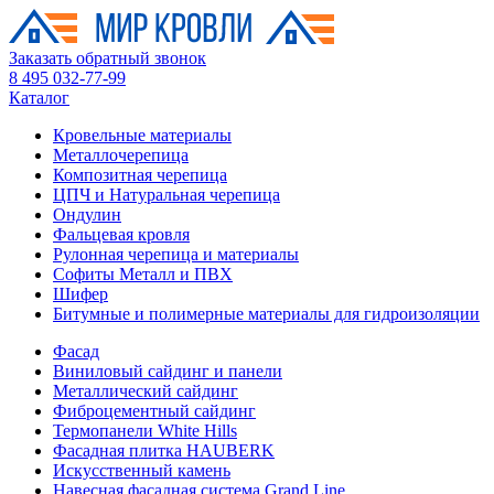
Заказать обратный звонок
8 495 032-77-99
Каталог
Кровельные материалы
Металлочерепица
Композитная черепица
ЦПЧ и Натуральная черепица
Ондулин
Фальцевая кровля
Рулонная черепица и материалы
Софиты Металл и ПВХ
Шифер
Битумные и полимерные материалы для гидроизоляции
Фасад
Виниловый сайдинг и панели
Металлический сайдинг
Фиброцементный сайдинг
Термопанели White Hills
Фасадная плитка HAUBERK
Искусственный камень
Навесная фасадная система Grand Line