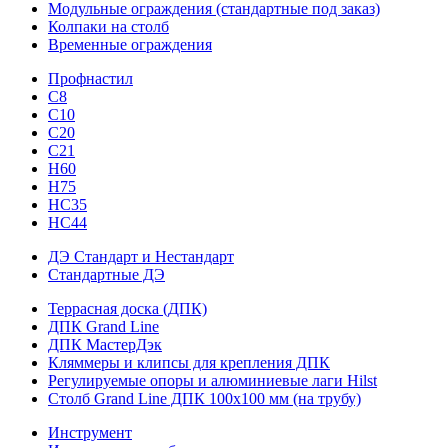
Модульные ограждения (стандартные под заказ)
Колпаки на столб
Временные ограждения
Профнастил
С8
С10
С20
С21
H60
H75
HС35
НС44
ДЭ Стандарт и Нестандарт
Стандартные ДЭ
Террасная доска (ДПК)
ДПК Grand Line
ДПК МастерДэк
Кляммеры и клипсы для крепления ДПК
Регулируемые опоры и алюминиевые лаги Hilst
Столб Grand Line ДПК 100х100 мм (на трубу)
Инструмент