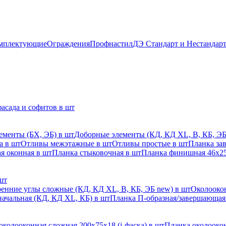
мплектующие
Ограждения
Профнастил
ДЭ Стандарт и Нестандар
асада и софитов в шт
ементы (БХ, ЭБ) в шт
Доборные элементы (КД, КД XL, В, КБ, ЭБ
а в шт
Отливы межэтажные в шт
Отливы простые в шт
Планка за
я оконная в шт
Планка стыковочная в шт
Планка финишная 46х25
шт
енние углы сложные (КД, КД XL, В, КБ, ЭБ new) в шт
Околоокон
начальная (КД, КД XL, КБ) в шт
Планка П-образная/завершающая
околооконная сложная 200х75х18 (j-фаска) в шт
Планка околоокон