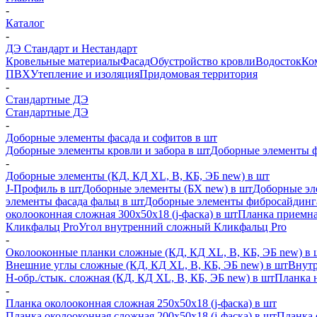
-
Каталог
-
ДЭ Стандарт и Нестандарт
Кровельные материалы
Фасад
Обустройство кровли
Водосток
Ко
ПВХ
Утепление и изоляция
Придомовая территория
-
Стандартные ДЭ
Стандартные ДЭ
-
Доборные элементы фасада и софитов в шт
Доборные элементы кровли и забора в шт
Доборные элементы ф
-
Доборные элементы (КД, КД XL, В, КБ, ЭБ new) в шт
J-Профиль в шт
Доборные элементы (БХ new) в шт
Доборные эл
элементы фасада фальц в шт
Доборные элементы фибросайдинг
околооконная сложная 300х50х18 (j-фаска) в шт
Планка приемна
Кликфальц Pro
Угол внутренний сложный Кликфальц Pro
-
Околооконные планки сложные (КД, КД XL, В, КБ, ЭБ new) в 
Внешние углы сложные (КД, КД XL, В, КБ, ЭБ new) в шт
Внутр
H-обр./стык. сложная (КД, КД XL, В, КБ, ЭБ new) в шт
Планка 
-
Планка околооконная сложная 250х50х18 (j-фаска) в шт
Планка околооконная сложная 200х50х18 (j-фаска) в шт
Планка 