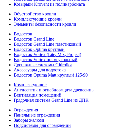
Козырьки Krovent из поликарбоната
Обустройство кровли
Комплектующие кровли
Элементы безопасности кровли
Водосток
Водосток Grand Line
Водосток Grand Line пластиковый
Водосток Optima круглый
Водосток Vortex (Lite, Mix, Project)
Водосток Vortex прямоугольный
Дренажные системы Gidrolica
Аксессуары для водостока
Водосток Optima Matt круглый 125/90
Комплектующие
Антисептик и огнебиозащита древесины
Вентиляция помещений
Грядочная система Grand Line из ДПК
Ограждения
Панельные ограждения
Заборы жалюзи
Подсистемы для ограждений