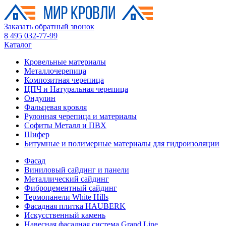
Заказать обратный звонок
8 495 032-77-99
Каталог
Кровельные материалы
Металлочерепица
Композитная черепица
ЦПЧ и Натуральная черепица
Ондулин
Фальцевая кровля
Рулонная черепица и материалы
Софиты Металл и ПВХ
Шифер
Битумные и полимерные материалы для гидроизоляции
Фасад
Виниловый сайдинг и панели
Металлический сайдинг
Фиброцементный сайдинг
Термопанели White Hills
Фасадная плитка HAUBERK
Искусственный камень
Навесная фасадная система Grand Line