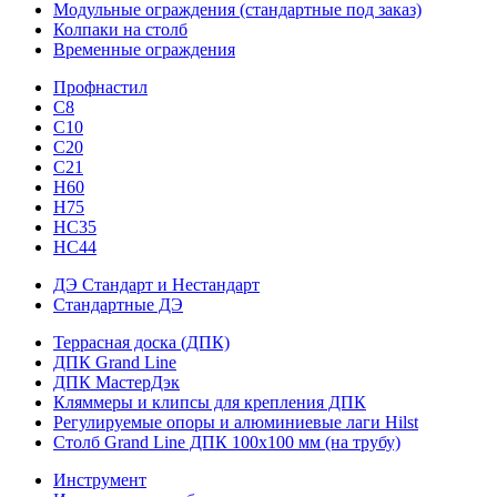
Модульные ограждения (стандартные под заказ)
Колпаки на столб
Временные ограждения
Профнастил
С8
С10
С20
С21
H60
H75
HС35
НС44
ДЭ Стандарт и Нестандарт
Стандартные ДЭ
Террасная доска (ДПК)
ДПК Grand Line
ДПК МастерДэк
Кляммеры и клипсы для крепления ДПК
Регулируемые опоры и алюминиевые лаги Hilst
Столб Grand Line ДПК 100х100 мм (на трубу)
Инструмент