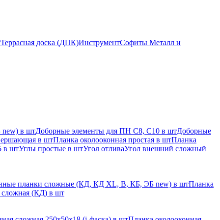
т
Террасная доска (ДПК)
Инструмент
Софиты Металл и
 new) в шт
Доборные элементы для ПН С8, С10 в шт
Доборные
вершающая в шт
Планка околооконная простая в шт
Планка
 в шт
Углы простые в шт
Угол отлива
Угол внешний сложный
ные планки сложные (КД, КД XL, В, КБ, ЭБ new) в шт
Планка
 сложная (КД) в шт
ная сложная 250х50х18 (j-фаска) в шт
Планка околооконная