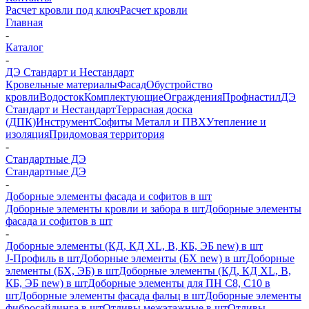
Расчет кровли под ключ
Расчет кровли
Главная
-
Каталог
-
ДЭ Стандарт и Нестандарт
Кровельные материалы
Фасад
Обустройство
кровли
Водосток
Комплектующие
Ограждения
Профнастил
ДЭ
Стандарт и Нестандарт
Террасная доска
(ДПК)
Инструмент
Софиты Металл и ПВХ
Утепление и
изоляция
Придомовая территория
-
Стандартные ДЭ
Стандартные ДЭ
-
Доборные элементы фасада и софитов в шт
Доборные элементы кровли и забора в шт
Доборные элементы
фасада и софитов в шт
-
Доборные элементы (КД, КД XL, В, КБ, ЭБ new) в шт
J-Профиль в шт
Доборные элементы (БХ new) в шт
Доборные
элементы (БХ, ЭБ) в шт
Доборные элементы (КД, КД XL, В,
КБ, ЭБ new) в шт
Доборные элементы для ПН С8, С10 в
шт
Доборные элементы фасада фальц в шт
Доборные элементы
фибросайдинга в шт
Отливы межэтажные в шт
Отливы