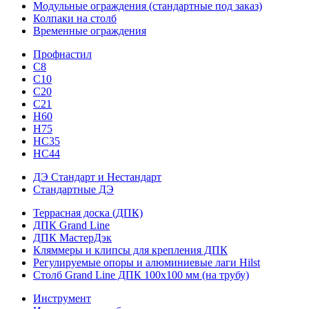
Модульные ограждения (стандартные под заказ)
Колпаки на столб
Временные ограждения
Профнастил
С8
С10
С20
С21
H60
H75
HС35
НС44
ДЭ Стандарт и Нестандарт
Стандартные ДЭ
Террасная доска (ДПК)
ДПК Grand Line
ДПК МастерДэк
Кляммеры и клипсы для крепления ДПК
Регулируемые опоры и алюминиевые лаги Hilst
Столб Grand Line ДПК 100х100 мм (на трубу)
Инструмент