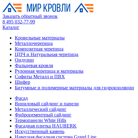
Заказать обратный звонок
8 495 032-77-99
Каталог
Кровельные материалы
Металлочерепица
Композитная черепица
ЦПЧ и Натуральная черепица
Ондулин
Фальцевая кровля
Рулонная черепица и материалы
Софиты Металл и ПВХ
Шифер
Битумные и полимерные материалы для гидроизоляции
Фасад
Виниловый сайдинг и панели
Металлический сайдинг
Фиброцементный сайдинг
Термопанели White Hills
Фасадная плитка HAUBERK
Искусственный камень
Навесная фасадная система Grand Line