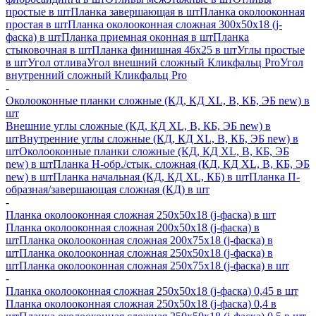
простые в шт
Планка завершающая в шт
Планка околооконная
простая в шт
Планка околооконная сложная 300х50х18 (j-
фаска) в шт
Планка приемная оконная в шт
Планка
стыковочная в шт
Планка финишная 46х25 в шт
Углы простые
в шт
Угол отлива
Угол внешний сложный Кликфальц Pro
Угол
внутренний сложный Кликфальц Pro
-
Околооконные планки сложные (КД, КД XL, В, КБ, ЭБ new) в
шт
Внешние углы сложные (КД, КД XL, В, КБ, ЭБ new) в
шт
Внутренние углы сложные (КД, КД XL, В, КБ, ЭБ new) в
шт
Околооконные планки сложные (КД, КД XL, В, КБ, ЭБ
new) в шт
Планка H-обр./стык. сложная (КД, КД XL, В, КБ, ЭБ
new) в шт
Планка начальная (КД, КД XL, КБ) в шт
Планка П-
образная/завершающая сложная (КД) в шт
-
Планка околооконная сложная 250х50х18 (j-фаска) в шт
Планка околооконная сложная 200х50х18 (j-фаска) в
шт
Планка околооконная сложная 200х75х18 (j-фаска) в
шт
Планка околооконная сложная 250х50х18 (j-фаска) в
шт
Планка околооконная сложная 250х75х18 (j-фаска) в шт
-
Планка околооконная сложная 250х50х18 (j-фаска) 0,45 в шт
Планка околооконная сложная 250х50х18 (j-фаска) 0,4 в