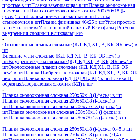
простые в шт
Планка завершающая в шт
Планка околооконная
простая в шт
Планка околооконная сложная 300х50х18 (j-
фаска) в шт
Планка приемная оконная в шт
Планка
стыковочная в шт
Планка финишная 46х25 в шт
Углы простые
в шт
Угол отлива
Угол внешний сложный Кликфальц Pro
Угол
внутренний сложный Кликфальц Pro
-
Околооконные планки сложные (КД, КД XL, В, КБ, ЭБ new) в
шт
Внешние углы сложные (КД, КД XL, В, КБ, ЭБ new) в
шт
Внутренние углы сложные (КД, КД XL, В, КБ, ЭБ new) в
шт
Околооконные планки сложные (КД, КД XL, В, КБ, ЭБ
new) в шт
Планка H-обр./стык. сложная (КД, КД XL, В, КБ, ЭБ
new) в шт
Планка начальная (КД, КД XL, КБ) в шт
Планка П-
образная/завершающая сложная (КД) в шт
-
Планка околооконная сложная 250х50х18 (j-фаска) в шт
Планка околооконная сложная 200х50х18 (j-фаска) в
шт
Планка околооконная сложная 200х75х18 (j-фаска) в
шт
Планка околооконная сложная 250х50х18 (j-фаска) в
шт
Планка околооконная сложная 250х75х18 (j-фаска) в шт
-
Планка околооконная сложная 250х50х18 (j-фаска) 0,45 в шт
Планка околооконная сложная 250х50х18 (j-фаска) 0,4 в