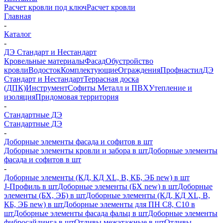
Расчет кровли под ключ
Расчет кровли
Главная
-
Каталог
-
ДЭ Стандарт и Нестандарт
Кровельные материалы
Фасад
Обустройство
кровли
Водосток
Комплектующие
Ограждения
Профнастил
ДЭ
Стандарт и Нестандарт
Террасная доска
(ДПК)
Инструмент
Софиты Металл и ПВХ
Утепление и
изоляция
Придомовая территория
-
Стандартные ДЭ
Стандартные ДЭ
-
Доборные элементы фасада и софитов в шт
Доборные элементы кровли и забора в шт
Доборные элементы
фасада и софитов в шт
-
Доборные элементы (КД, КД XL, В, КБ, ЭБ new) в шт
J-Профиль в шт
Доборные элементы (БХ new) в шт
Доборные
элементы (БХ, ЭБ) в шт
Доборные элементы (КД, КД XL, В,
КБ, ЭБ new) в шт
Доборные элементы для ПН С8, С10 в
шт
Доборные элементы фасада фальц в шт
Доборные элементы
фибросайдинга в шт
Отливы межэтажные в шт
Отливы