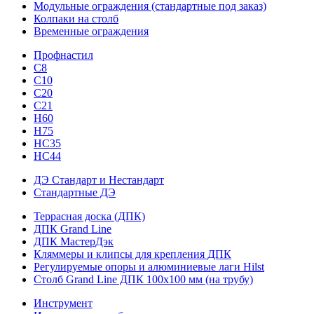
Модульные ограждения (стандартные под заказ)
Колпаки на столб
Временные ограждения
Профнастил
С8
С10
С20
С21
H60
H75
HС35
НС44
ДЭ Стандарт и Нестандарт
Стандартные ДЭ
Террасная доска (ДПК)
ДПК Grand Line
ДПК МастерДэк
Кляммеры и клипсы для крепления ДПК
Регулируемые опоры и алюминиевые лаги Hilst
Столб Grand Line ДПК 100х100 мм (на трубу)
Инструмент