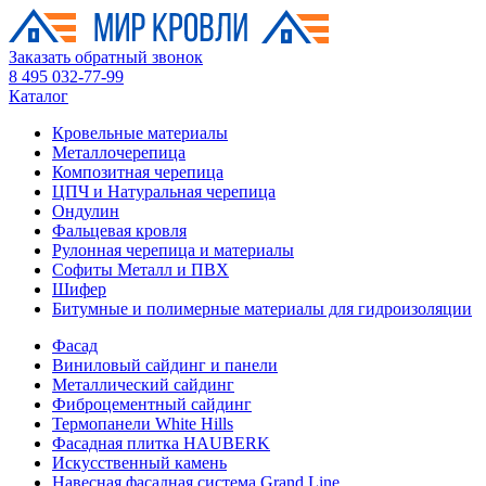
Заказать обратный звонок
8 495 032-77-99
Каталог
Кровельные материалы
Металлочерепица
Композитная черепица
ЦПЧ и Натуральная черепица
Ондулин
Фальцевая кровля
Рулонная черепица и материалы
Софиты Металл и ПВХ
Шифер
Битумные и полимерные материалы для гидроизоляции
Фасад
Виниловый сайдинг и панели
Металлический сайдинг
Фиброцементный сайдинг
Термопанели White Hills
Фасадная плитка HAUBERK
Искусственный камень
Навесная фасадная система Grand Line