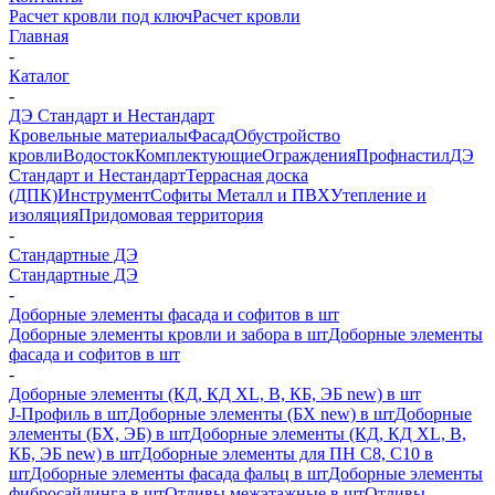
Расчет кровли под ключ
Расчет кровли
Главная
-
Каталог
-
ДЭ Стандарт и Нестандарт
Кровельные материалы
Фасад
Обустройство
кровли
Водосток
Комплектующие
Ограждения
Профнастил
ДЭ
Стандарт и Нестандарт
Террасная доска
(ДПК)
Инструмент
Софиты Металл и ПВХ
Утепление и
изоляция
Придомовая территория
-
Стандартные ДЭ
Стандартные ДЭ
-
Доборные элементы фасада и софитов в шт
Доборные элементы кровли и забора в шт
Доборные элементы
фасада и софитов в шт
-
Доборные элементы (КД, КД XL, В, КБ, ЭБ new) в шт
J-Профиль в шт
Доборные элементы (БХ new) в шт
Доборные
элементы (БХ, ЭБ) в шт
Доборные элементы (КД, КД XL, В,
КБ, ЭБ new) в шт
Доборные элементы для ПН С8, С10 в
шт
Доборные элементы фасада фальц в шт
Доборные элементы
фибросайдинга в шт
Отливы межэтажные в шт
Отливы