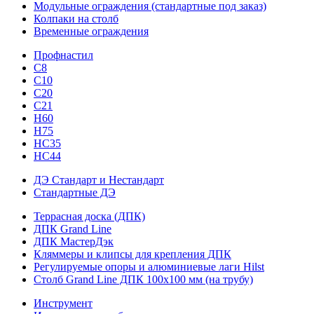
Модульные ограждения (стандартные под заказ)
Колпаки на столб
Временные ограждения
Профнастил
С8
С10
С20
С21
H60
H75
HС35
НС44
ДЭ Стандарт и Нестандарт
Стандартные ДЭ
Террасная доска (ДПК)
ДПК Grand Line
ДПК МастерДэк
Кляммеры и клипсы для крепления ДПК
Регулируемые опоры и алюминиевые лаги Hilst
Столб Grand Line ДПК 100х100 мм (на трубу)
Инструмент