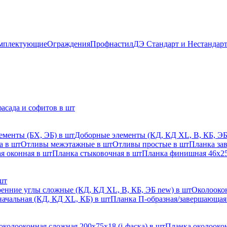
мплектующие
Ограждения
Профнастил
ДЭ Стандарт и Нестандар
асада и софитов в шт
ементы (БХ, ЭБ) в шт
Доборные элементы (КД, КД XL, В, КБ, ЭБ
а в шт
Отливы межэтажные в шт
Отливы простые в шт
Планка за
я оконная в шт
Планка стыковочная в шт
Планка финишная 46х25
шт
енние углы сложные (КД, КД XL, В, КБ, ЭБ new) в шт
Околоокон
начальная (КД, КД XL, КБ) в шт
Планка П-образная/завершающая
околооконная сложная 200х75х18 (j-фаска) в шт
Планка околоокон