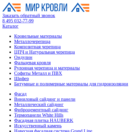
Заказать обратный звонок
8 495 032-77-99
Каталог
Кровельные материалы
Металлочерепица
Композитная черепица
ЦПЧ и Натуральная черепица
Ондулин
Фальцевая кровля
Рулонная черепица и материалы
Софиты Металл и ПВХ
Шифер
Битумные и полимерные материалы для гидроизоляции
Фасад
Виниловый сайдинг и панели
Металлический сайдинг
Фиброцементный сайдинг
Термопанели White Hills
Фасадная плитка HAUBERK
Искусственный камень
Навесная фасадная система Grand Line