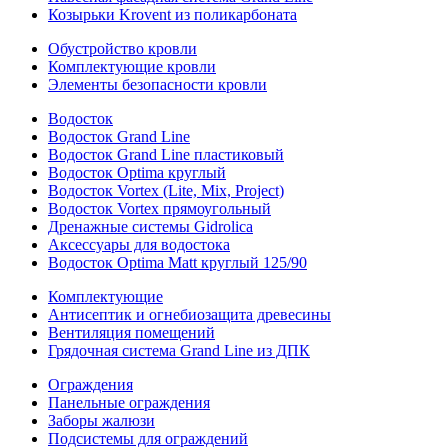
Козырьки Krovent из поликарбоната
Обустройство кровли
Комплектующие кровли
Элементы безопасности кровли
Водосток
Водосток Grand Line
Водосток Grand Line пластиковый
Водосток Optima круглый
Водосток Vortex (Lite, Mix, Project)
Водосток Vortex прямоугольный
Дренажные системы Gidrolica
Аксессуары для водостока
Водосток Optima Matt круглый 125/90
Комплектующие
Антисептик и огнебиозащита древесины
Вентиляция помещений
Грядочная система Grand Line из ДПК
Ограждения
Панельные ограждения
Заборы жалюзи
Подсистемы для ограждений