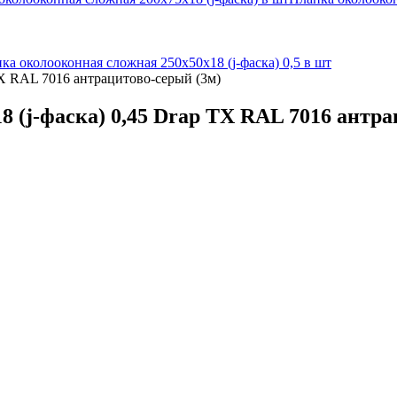
ка околооконная сложная 250х50х18 (j-фаска) 0,5 в шт
TX RAL 7016 антрацитово-серый (3м)
 (j-фаска) 0,45 Drap TX RAL 7016 антра