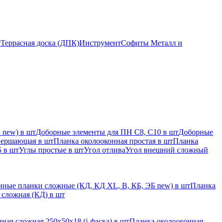
т
Террасная доска (ДПК)
Инструмент
Софиты Металл и
 new) в шт
Доборные элементы для ПН С8, С10 в шт
Доборные
вершающая в шт
Планка околооконная простая в шт
Планка
 в шт
Углы простые в шт
Угол отлива
Угол внешний сложный
ные планки сложные (КД, КД XL, В, КБ, ЭБ new) в шт
Планка
 сложная (КД) в шт
ная сложная 250х50х18 (j-фаска) в шт
Планка околооконная