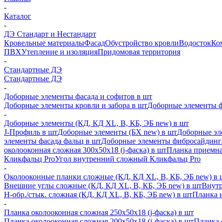
-
Каталог
-
ДЭ Стандарт и Нестандарт
Кровельные материалы
Фасад
Обустройство кровли
Водосток
Ко
ПВХ
Утепление и изоляция
Придомовая территория
-
Стандартные ДЭ
Стандартные ДЭ
-
Доборные элементы фасада и софитов в шт
Доборные элементы кровли и забора в шт
Доборные элементы ф
-
Доборные элементы (КД, КД XL, В, КБ, ЭБ new) в шт
J-Профиль в шт
Доборные элементы (БХ new) в шт
Доборные эл
элементы фасада фальц в шт
Доборные элементы фибросайдинг
околооконная сложная 300х50х18 (j-фаска) в шт
Планка приемна
Кликфальц Pro
Угол внутренний сложный Кликфальц Pro
-
Околооконные планки сложные (КД, КД XL, В, КБ, ЭБ new) в 
Внешние углы сложные (КД, КД XL, В, КБ, ЭБ new) в шт
Внутр
H-обр./стык. сложная (КД, КД XL, В, КБ, ЭБ new) в шт
Планка 
-
Планка околооконная сложная 250х50х18 (j-фаска) в шт
Планка околооконная сложная 200х50х18 (j-фаска) в шт
Планка 