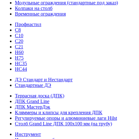
Модульные ограждения (стандартные под заказ)
Колпаки на столб
Временные ограждения
Профнастил
С8
С10
С20
С21
H60
H75
HС35
НС44
ДЭ Стандарт и Нестандарт
Стандартные ДЭ
Террасная доска (ДПК)
ДПК Grand Line
ДПК МастерДэк
Кляммеры и клипсы для крепления ДПК
Регулируемые опоры и алюминиевые лаги Hilst
Столб Grand Line ДПК 100х100 мм (на трубу)
Инструмент