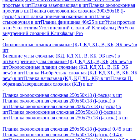
простые в шт
Планка завершающая в шт
Планка околооконная
простая в шт
Планка околооконная сложная 300х50х18 (j-
фаска) в шт
Планка приемная оконная в шт
Планка
стыковочная в шт
Планка финишная 46х25 в шт
Углы простые
в шт
Угол отлива
Угол внешний сложный Кликфальц Pro
Угол
внутренний сложный Кликфальц Pro
-
Околооконные планки сложные (КД, КД XL, В, КБ, ЭБ new) в
шт
Внешние углы сложные (КД, КД XL, В, КБ, ЭБ new) в
шт
Внутренние углы сложные (КД, КД XL, В, КБ, ЭБ new) в
шт
Околооконные планки сложные (КД, КД XL, В, КБ, ЭБ
new) в шт
Планка H-обр./стык. сложная (КД, КД XL, В, КБ, ЭБ
new) в шт
Планка начальная (КД, КД XL, КБ) в шт
Планка П-
образная/завершающая сложная (КД) в шт
-
Планка околооконная сложная 250х50х18 (j-фаска) в шт
Планка околооконная сложная 200х50х18 (j-фаска) в
шт
Планка околооконная сложная 200х75х18 (j-фаска) в
шт
Планка околооконная сложная 250х50х18 (j-фаска) в
шт
Планка околооконная сложная 250х75х18 (j-фаска) в шт
-
Планка околооконная сложная 250х50х18 (j-фаска) 0,45 в шт
Планка околооконная сложная 250х50х18 (j-фаска) 0,4 в