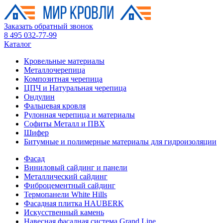
Заказать обратный звонок
8 495 032-77-99
Каталог
Кровельные материалы
Металлочерепица
Композитная черепица
ЦПЧ и Натуральная черепица
Ондулин
Фальцевая кровля
Рулонная черепица и материалы
Софиты Металл и ПВХ
Шифер
Битумные и полимерные материалы для гидроизоляции
Фасад
Виниловый сайдинг и панели
Металлический сайдинг
Фиброцементный сайдинг
Термопанели White Hills
Фасадная плитка HAUBERK
Искусственный камень
Навесная фасадная система Grand Line