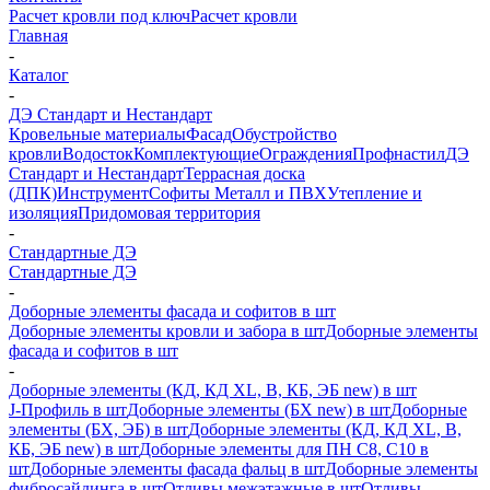
Расчет кровли под ключ
Расчет кровли
Главная
-
Каталог
-
ДЭ Стандарт и Нестандарт
Кровельные материалы
Фасад
Обустройство
кровли
Водосток
Комплектующие
Ограждения
Профнастил
ДЭ
Стандарт и Нестандарт
Террасная доска
(ДПК)
Инструмент
Софиты Металл и ПВХ
Утепление и
изоляция
Придомовая территория
-
Стандартные ДЭ
Стандартные ДЭ
-
Доборные элементы фасада и софитов в шт
Доборные элементы кровли и забора в шт
Доборные элементы
фасада и софитов в шт
-
Доборные элементы (КД, КД XL, В, КБ, ЭБ new) в шт
J-Профиль в шт
Доборные элементы (БХ new) в шт
Доборные
элементы (БХ, ЭБ) в шт
Доборные элементы (КД, КД XL, В,
КБ, ЭБ new) в шт
Доборные элементы для ПН С8, С10 в
шт
Доборные элементы фасада фальц в шт
Доборные элементы
фибросайдинга в шт
Отливы межэтажные в шт
Отливы