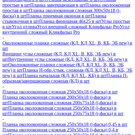
простые в шт
Планка завершающая в шт
Планка околооконная
простая в шт
Планка околооконная сложная 300х50х18 (j-
фаска) в шт
Планка приемная оконная в шт
Планка
стыковочная в шт
Планка финишная 46х25 в шт
Углы простые
в шт
Угол отлива
Угол внешний сложный Кликфальц Pro
Угол
внутренний сложный Кликфальц Pro
-
Околооконные планки сложные (КД, КД XL, В, КБ, ЭБ new) в
шт
Внешние углы сложные (КД, КД XL, В, КБ, ЭБ new) в
шт
Внутренние углы сложные (КД, КД XL, В, КБ, ЭБ new) в
шт
Околооконные планки сложные (КД, КД XL, В, КБ, ЭБ
new) в шт
Планка H-обр./стык. сложная (КД, КД XL, В, КБ, ЭБ
new) в шт
Планка начальная (КД, КД XL, КБ) в шт
Планка П-
образная/завершающая сложная (КД) в шт
-
Планка околооконная сложная 250х50х18 (j-фаска) в шт
Планка околооконная сложная 200х50х18 (j-фаска) в
шт
Планка околооконная сложная 200х75х18 (j-фаска) в
шт
Планка околооконная сложная 250х50х18 (j-фаска) в
шт
Планка околооконная сложная 250х75х18 (j-фаска) в шт
-
Планка околооконная сложная 250х50х18 (j-фаска) 0,45 в шт
Планка околооконная сложная 250х50х18 (j-фаска) 0,4 в