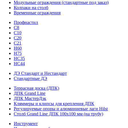
Модульные ограждения (стандартные под заказ)
Колпаки на столб
Временные ограждения
Профнастил
С8
С10
С20
С21
H60
H75
HС35
НС44
ДЭ Стандарт и Нестандарт
Стандартные ДЭ
Террасная доска (ДПК)
ДПК Grand Line
ДПК МастерДэк
Кляммеры и клипсы для крепления ДПК
Регулируемые опоры и алюминиевые лаги Hilst
Столб Grand Line ДПК 100х100 мм (на трубу)
Инструмент