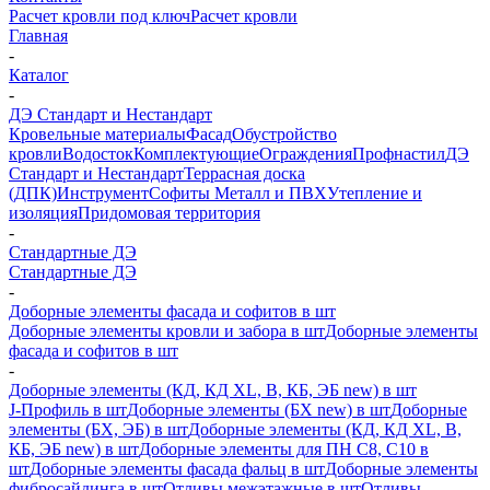
Расчет кровли под ключ
Расчет кровли
Главная
-
Каталог
-
ДЭ Стандарт и Нестандарт
Кровельные материалы
Фасад
Обустройство
кровли
Водосток
Комплектующие
Ограждения
Профнастил
ДЭ
Стандарт и Нестандарт
Террасная доска
(ДПК)
Инструмент
Софиты Металл и ПВХ
Утепление и
изоляция
Придомовая территория
-
Стандартные ДЭ
Стандартные ДЭ
-
Доборные элементы фасада и софитов в шт
Доборные элементы кровли и забора в шт
Доборные элементы
фасада и софитов в шт
-
Доборные элементы (КД, КД XL, В, КБ, ЭБ new) в шт
J-Профиль в шт
Доборные элементы (БХ new) в шт
Доборные
элементы (БХ, ЭБ) в шт
Доборные элементы (КД, КД XL, В,
КБ, ЭБ new) в шт
Доборные элементы для ПН С8, С10 в
шт
Доборные элементы фасада фальц в шт
Доборные элементы
фибросайдинга в шт
Отливы межэтажные в шт
Отливы