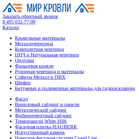
Заказать обратный звонок
8 495 032-77-99
Каталог
Кровельные материалы
Металлочерепица
Композитная черепица
ЦПЧ и Натуральная черепица
Ондулин
Фальцевая кровля
Рулонная черепица и материалы
Софиты Металл и ПВХ
Шифер
Битумные и полимерные материалы для гидроизоляции
Фасад
Виниловый сайдинг и панели
Металлический сайдинг
Фиброцементный сайдинг
Термопанели White Hills
Фасадная плитка HAUBERK
Искусственный камень
Навесная фасадная система Grand Line