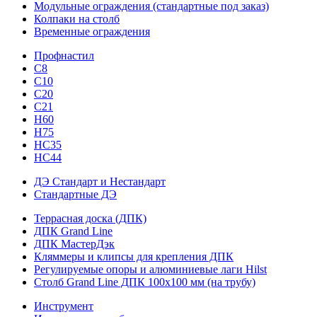
Модульные ограждения (стандартные под заказ)
Колпаки на столб
Временные ограждения
Профнастил
С8
С10
С20
С21
H60
H75
HС35
НС44
ДЭ Стандарт и Нестандарт
Стандартные ДЭ
Террасная доска (ДПК)
ДПК Grand Line
ДПК МастерДэк
Кляммеры и клипсы для крепления ДПК
Регулируемые опоры и алюминиевые лаги Hilst
Столб Grand Line ДПК 100х100 мм (на трубу)
Инструмент