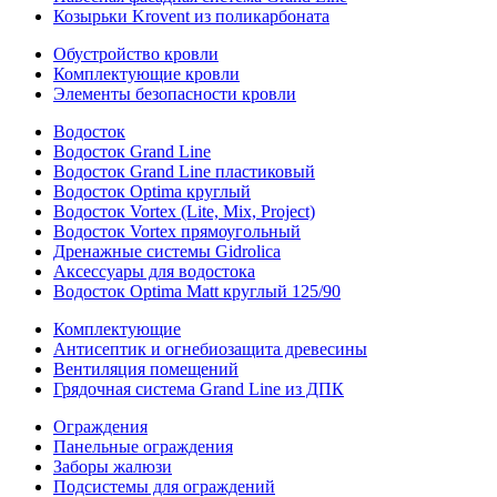
Козырьки Krovent из поликарбоната
Обустройство кровли
Комплектующие кровли
Элементы безопасности кровли
Водосток
Водосток Grand Line
Водосток Grand Line пластиковый
Водосток Optima круглый
Водосток Vortex (Lite, Mix, Project)
Водосток Vortex прямоугольный
Дренажные системы Gidrolica
Аксессуары для водостока
Водосток Optima Matt круглый 125/90
Комплектующие
Антисептик и огнебиозащита древесины
Вентиляция помещений
Грядочная система Grand Line из ДПК
Ограждения
Панельные ограждения
Заборы жалюзи
Подсистемы для ограждений