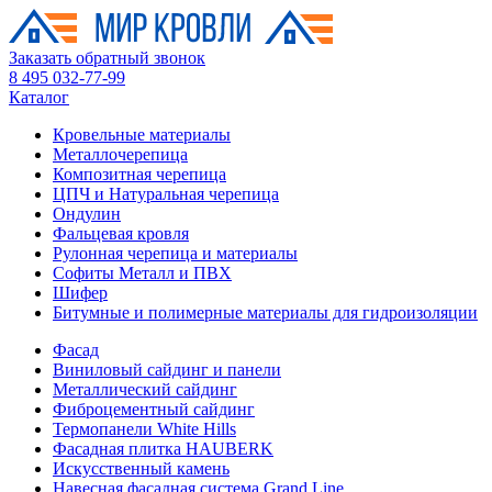
Заказать обратный звонок
8 495 032-77-99
Каталог
Кровельные материалы
Металлочерепица
Композитная черепица
ЦПЧ и Натуральная черепица
Ондулин
Фальцевая кровля
Рулонная черепица и материалы
Софиты Металл и ПВХ
Шифер
Битумные и полимерные материалы для гидроизоляции
Фасад
Виниловый сайдинг и панели
Металлический сайдинг
Фиброцементный сайдинг
Термопанели White Hills
Фасадная плитка HAUBERK
Искусственный камень
Навесная фасадная система Grand Line