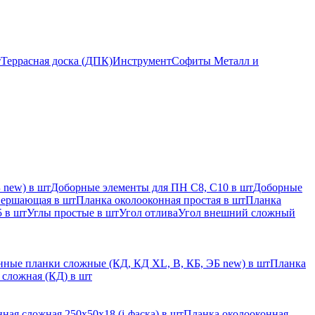
т
Террасная доска (ДПК)
Инструмент
Софиты Металл и
 new) в шт
Доборные элементы для ПН С8, С10 в шт
Доборные
вершающая в шт
Планка околооконная простая в шт
Планка
 в шт
Углы простые в шт
Угол отлива
Угол внешний сложный
ные планки сложные (КД, КД XL, В, КБ, ЭБ new) в шт
Планка
 сложная (КД) в шт
ная сложная 250х50х18 (j-фаска) в шт
Планка околооконная