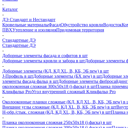
-
Каталог
-
ДЭ Стандарт и Нестандарт
Кровельные материалы
Фасад
Обустройство кровли
Водосток
Ко
ПВХ
Утепление и изоляция
Придомовая территория
-
Стандартные ДЭ
Стандартные ДЭ
-
Доборные элементы фасада и софитов в шт
Доборные элементы кровли и забора в шт
Доборные элементы ф
-
Доборные элементы (КД, КД XL, В, КБ, ЭБ new) в шт
J-Профиль в шт
Доборные элементы (БХ new) в шт
Доборные эл
элементы фасада фальц в шт
Доборные элементы фибросайдинг
околооконная сложная 300х50х18 (j-фаска) в шт
Планка приемна
Кликфальц Pro
Угол внутренний сложный Кликфальц Pro
-
Околооконные планки сложные (КД, КД XL, В, КБ, ЭБ new) в 
Внешние углы сложные (КД, КД XL, В, КБ, ЭБ new) в шт
Внутр
H-обр./стык. сложная (КД, КД XL, В, КБ, ЭБ new) в шт
Планка 
-
Планка околооконная сложная 250х50х18 (j-фаска) в шт
Планка околооконная сложная 200х50х18 (j-фаска) в шт
Планка 