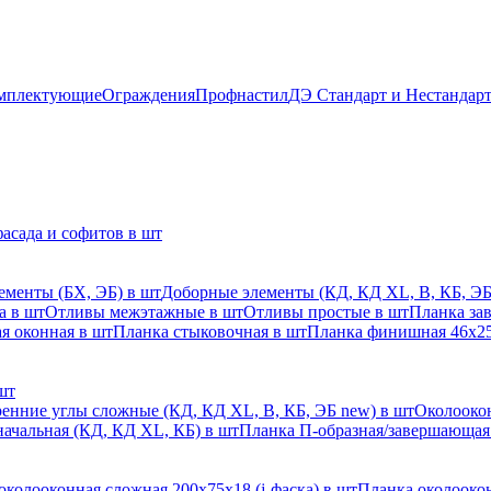
мплектующие
Ограждения
Профнастил
ДЭ Стандарт и Нестандар
асада и софитов в шт
ементы (БХ, ЭБ) в шт
Доборные элементы (КД, КД XL, В, КБ, ЭБ
а в шт
Отливы межэтажные в шт
Отливы простые в шт
Планка за
я оконная в шт
Планка стыковочная в шт
Планка финишная 46х25
шт
енние углы сложные (КД, КД XL, В, КБ, ЭБ new) в шт
Околоокон
начальная (КД, КД XL, КБ) в шт
Планка П-образная/завершающая
околооконная сложная 200х75х18 (j-фаска) в шт
Планка околоокон