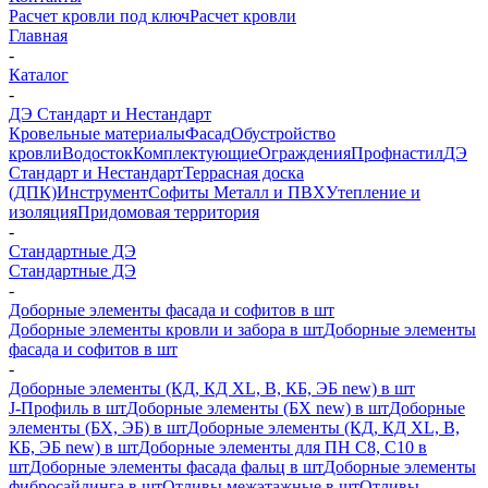
Расчет кровли под ключ
Расчет кровли
Главная
-
Каталог
-
ДЭ Стандарт и Нестандарт
Кровельные материалы
Фасад
Обустройство
кровли
Водосток
Комплектующие
Ограждения
Профнастил
ДЭ
Стандарт и Нестандарт
Террасная доска
(ДПК)
Инструмент
Софиты Металл и ПВХ
Утепление и
изоляция
Придомовая территория
-
Стандартные ДЭ
Стандартные ДЭ
-
Доборные элементы фасада и софитов в шт
Доборные элементы кровли и забора в шт
Доборные элементы
фасада и софитов в шт
-
Доборные элементы (КД, КД XL, В, КБ, ЭБ new) в шт
J-Профиль в шт
Доборные элементы (БХ new) в шт
Доборные
элементы (БХ, ЭБ) в шт
Доборные элементы (КД, КД XL, В,
КБ, ЭБ new) в шт
Доборные элементы для ПН С8, С10 в
шт
Доборные элементы фасада фальц в шт
Доборные элементы
фибросайдинга в шт
Отливы межэтажные в шт
Отливы