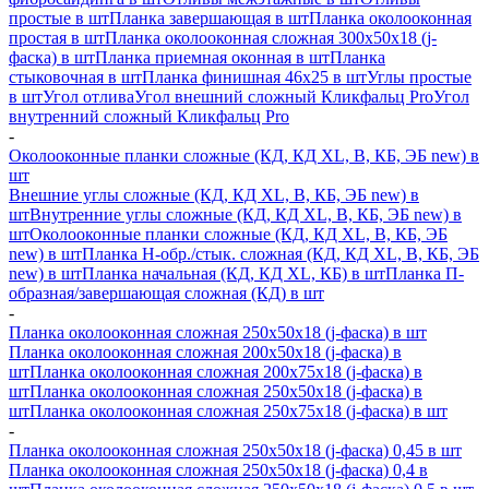
простые в шт
Планка завершающая в шт
Планка околооконная
простая в шт
Планка околооконная сложная 300х50х18 (j-
фаска) в шт
Планка приемная оконная в шт
Планка
стыковочная в шт
Планка финишная 46х25 в шт
Углы простые
в шт
Угол отлива
Угол внешний сложный Кликфальц Pro
Угол
внутренний сложный Кликфальц Pro
-
Околооконные планки сложные (КД, КД XL, В, КБ, ЭБ new) в
шт
Внешние углы сложные (КД, КД XL, В, КБ, ЭБ new) в
шт
Внутренние углы сложные (КД, КД XL, В, КБ, ЭБ new) в
шт
Околооконные планки сложные (КД, КД XL, В, КБ, ЭБ
new) в шт
Планка H-обр./стык. сложная (КД, КД XL, В, КБ, ЭБ
new) в шт
Планка начальная (КД, КД XL, КБ) в шт
Планка П-
образная/завершающая сложная (КД) в шт
-
Планка околооконная сложная 250х50х18 (j-фаска) в шт
Планка околооконная сложная 200х50х18 (j-фаска) в
шт
Планка околооконная сложная 200х75х18 (j-фаска) в
шт
Планка околооконная сложная 250х50х18 (j-фаска) в
шт
Планка околооконная сложная 250х75х18 (j-фаска) в шт
-
Планка околооконная сложная 250х50х18 (j-фаска) 0,45 в шт
Планка околооконная сложная 250х50х18 (j-фаска) 0,4 в