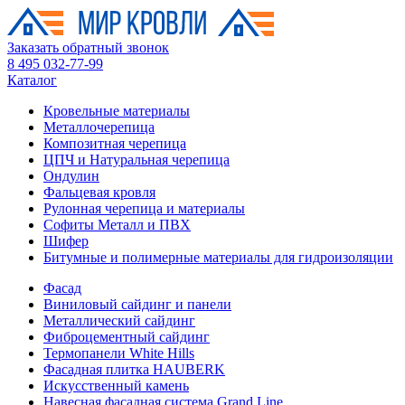
Заказать обратный звонок
8 495 032-77-99
Каталог
Кровельные материалы
Металлочерепица
Композитная черепица
ЦПЧ и Натуральная черепица
Ондулин
Фальцевая кровля
Рулонная черепица и материалы
Софиты Металл и ПВХ
Шифер
Битумные и полимерные материалы для гидроизоляции
Фасад
Виниловый сайдинг и панели
Металлический сайдинг
Фиброцементный сайдинг
Термопанели White Hills
Фасадная плитка HAUBERK
Искусственный камень
Навесная фасадная система Grand Line