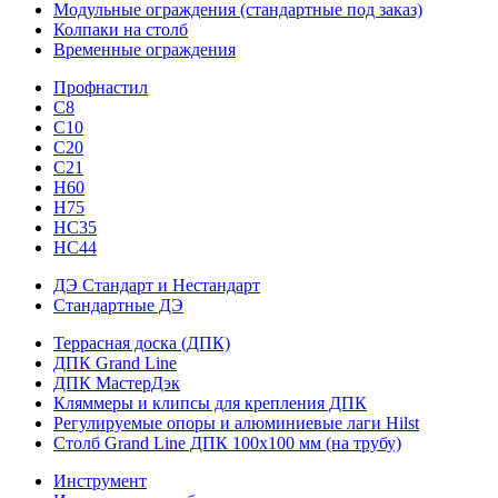
Модульные ограждения (стандартные под заказ)
Колпаки на столб
Временные ограждения
Профнастил
С8
С10
С20
С21
H60
H75
HС35
НС44
ДЭ Стандарт и Нестандарт
Стандартные ДЭ
Террасная доска (ДПК)
ДПК Grand Line
ДПК МастерДэк
Кляммеры и клипсы для крепления ДПК
Регулируемые опоры и алюминиевые лаги Hilst
Столб Grand Line ДПК 100х100 мм (на трубу)
Инструмент