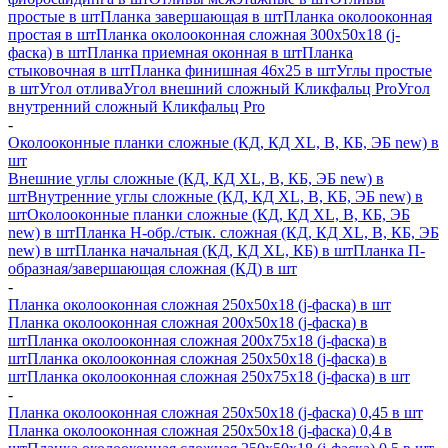
простые в шт
Планка завершающая в шт
Планка околооконная
простая в шт
Планка околооконная сложная 300х50х18 (j-
фаска) в шт
Планка приемная оконная в шт
Планка
стыковочная в шт
Планка финишная 46х25 в шт
Углы простые
в шт
Угол отлива
Угол внешний сложный Кликфальц Pro
Угол
внутренний сложный Кликфальц Pro
-
Околооконные планки сложные (КД, КД XL, В, КБ, ЭБ new) в
шт
Внешние углы сложные (КД, КД XL, В, КБ, ЭБ new) в
шт
Внутренние углы сложные (КД, КД XL, В, КБ, ЭБ new) в
шт
Околооконные планки сложные (КД, КД XL, В, КБ, ЭБ
new) в шт
Планка H-обр./стык. сложная (КД, КД XL, В, КБ, ЭБ
new) в шт
Планка начальная (КД, КД XL, КБ) в шт
Планка П-
образная/завершающая сложная (КД) в шт
-
Планка околооконная сложная 250х50х18 (j-фаска) в шт
Планка околооконная сложная 200х50х18 (j-фаска) в
шт
Планка околооконная сложная 200х75х18 (j-фаска) в
шт
Планка околооконная сложная 250х50х18 (j-фаска) в
шт
Планка околооконная сложная 250х75х18 (j-фаска) в шт
-
Планка околооконная сложная 250х50х18 (j-фаска) 0,45 в шт
Планка околооконная сложная 250х50х18 (j-фаска) 0,4 в