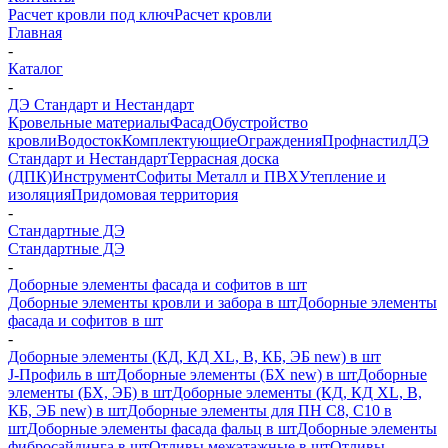
Расчет кровли под ключ
Расчет кровли
Главная
-
Каталог
-
ДЭ Стандарт и Нестандарт
Кровельные материалы
Фасад
Обустройство
кровли
Водосток
Комплектующие
Ограждения
Профнастил
ДЭ
Стандарт и Нестандарт
Террасная доска
(ДПК)
Инструмент
Софиты Металл и ПВХ
Утепление и
изоляция
Придомовая территория
-
Стандартные ДЭ
Стандартные ДЭ
-
Доборные элементы фасада и софитов в шт
Доборные элементы кровли и забора в шт
Доборные элементы
фасада и софитов в шт
-
Доборные элементы (КД, КД XL, В, КБ, ЭБ new) в шт
J-Профиль в шт
Доборные элементы (БХ new) в шт
Доборные
элементы (БХ, ЭБ) в шт
Доборные элементы (КД, КД XL, В,
КБ, ЭБ new) в шт
Доборные элементы для ПН С8, С10 в
шт
Доборные элементы фасада фальц в шт
Доборные элементы
фибросайдинга в шт
Отливы межэтажные в шт
Отливы