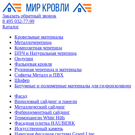
Заказать обратный звонок
8 495 032-77-99
Каталог
Кровельные материалы
Металлочерепица
Композитная черепица
ЦПЧ и Натуральная черепица
Ондулин
Фальцевая кровля
Рулонная черепица и материалы
Софиты Металл и ПВХ
Шифер
Битумные и полимерные материалы для гидроизоляции
Фасад
Виниловый сайдинг и панели
Металлический сайдинг
Фиброцементный сайдинг
Термопанели White Hills
Фасадная плитка HAUBERK
Искусственный камень
Навесная фасадная система Grand Line