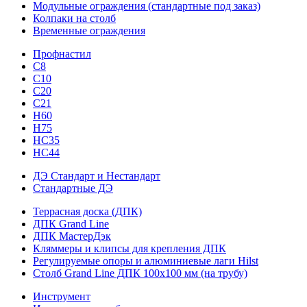
Модульные ограждения (стандартные под заказ)
Колпаки на столб
Временные ограждения
Профнастил
С8
С10
С20
С21
H60
H75
HС35
НС44
ДЭ Стандарт и Нестандарт
Стандартные ДЭ
Террасная доска (ДПК)
ДПК Grand Line
ДПК МастерДэк
Кляммеры и клипсы для крепления ДПК
Регулируемые опоры и алюминиевые лаги Hilst
Столб Grand Line ДПК 100х100 мм (на трубу)
Инструмент