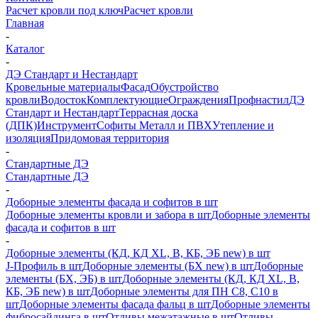
Расчет кровли под ключ
Расчет кровли
Главная
-
Каталог
-
ДЭ Стандарт и Нестандарт
Кровельные материалы
Фасад
Обустройство
кровли
Водосток
Комплектующие
Ограждения
Профнастил
ДЭ
Стандарт и Нестандарт
Террасная доска
(ДПК)
Инструмент
Софиты Металл и ПВХ
Утепление и
изоляция
Придомовая территория
-
Стандартные ДЭ
Стандартные ДЭ
-
Доборные элементы фасада и софитов в шт
Доборные элементы кровли и забора в шт
Доборные элементы
фасада и софитов в шт
-
Доборные элементы (КД, КД XL, В, КБ, ЭБ new) в шт
J-Профиль в шт
Доборные элементы (БХ new) в шт
Доборные
элементы (БХ, ЭБ) в шт
Доборные элементы (КД, КД XL, В,
КБ, ЭБ new) в шт
Доборные элементы для ПН С8, С10 в
шт
Доборные элементы фасада фальц в шт
Доборные элементы
фибросайдинга в шт
Отливы межэтажные в шт
Отливы