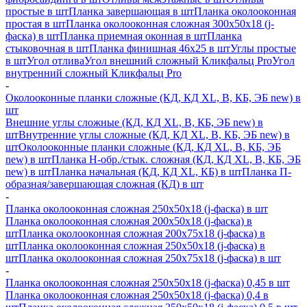
простые в шт
Планка завершающая в шт
Планка околооконная
простая в шт
Планка околооконная сложная 300х50х18 (j-
фаска) в шт
Планка приемная оконная в шт
Планка
стыковочная в шт
Планка финишная 46х25 в шт
Углы простые
в шт
Угол отлива
Угол внешний сложный Кликфальц Pro
Угол
внутренний сложный Кликфальц Pro
-
Околооконные планки сложные (КД, КД XL, В, КБ, ЭБ new) в
шт
Внешние углы сложные (КД, КД XL, В, КБ, ЭБ new) в
шт
Внутренние углы сложные (КД, КД XL, В, КБ, ЭБ new) в
шт
Околооконные планки сложные (КД, КД XL, В, КБ, ЭБ
new) в шт
Планка H-обр./стык. сложная (КД, КД XL, В, КБ, ЭБ
new) в шт
Планка начальная (КД, КД XL, КБ) в шт
Планка П-
образная/завершающая сложная (КД) в шт
-
Планка околооконная сложная 250х50х18 (j-фаска) в шт
Планка околооконная сложная 200х50х18 (j-фаска) в
шт
Планка околооконная сложная 200х75х18 (j-фаска) в
шт
Планка околооконная сложная 250х50х18 (j-фаска) в
шт
Планка околооконная сложная 250х75х18 (j-фаска) в шт
-
Планка околооконная сложная 250х50х18 (j-фаска) 0,45 в шт
Планка околооконная сложная 250х50х18 (j-фаска) 0,4 в