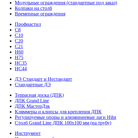
Модульные ограждения (стандартные под заказ)
Колпаки на столб
Временные ограждения
Профнастил
С8
С10
С20
С21
H60
H75
HС35
НС44
ДЭ Стандарт и Нестандарт
Стандартные ДЭ
Террасная доска (ДПК)
ДПК Grand Line
ДПК МастерДэк
Кляммеры и клипсы для крепления ДПК
Регулируемые опоры и алюминиевые лаги Hilst
Столб Grand Line ДПК 100х100 мм (на трубу)
Инструмент