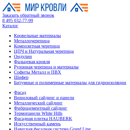
Заказать обратный звонок
8 495 032-77-99
Каталог
Кровельные материалы
Металлочерепица
Композитная черепица
ЦПЧ и Натуральная черепица
Ондулин
Фальцевая кровля
Рулонная черепица и материалы
Софиты Металл и ПВХ
Шифер
Битумные и полимерные материалы для гидроизоляции
Фасад
Виниловый сайдинг и панели
Металлический сайдинг
Фиброцементный сайдинг
Термопанели White Hills
Фасадная плитка HAUBERK
Искусственный камень
Навесная фасадная система Grand Line