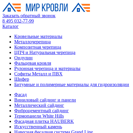
Заказать обратный звонок
8 495 032-77-99
Каталог
Кровельные материалы
Металлочерепица
Композитная черепица
ЦПЧ и Натуральная черепица
Ондулин
Фальцевая кровля
Рулонная черепица и материалы
Софиты Металл и ПВХ
Шифер
Битумные и полимерные материалы для гидроизоляции
Фасад
Виниловый сайдинг и панели
Металлический сайдинг
Фиброцементный сайдинг
Термопанели White Hills
Фасадная плитка HAUBERK
Искусственный камень
Навесная фасадная система Grand Line