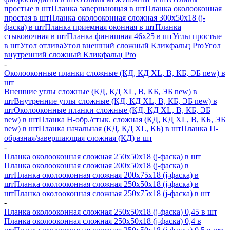
простые в шт
Планка завершающая в шт
Планка околооконная
простая в шт
Планка околооконная сложная 300х50х18 (j-
фаска) в шт
Планка приемная оконная в шт
Планка
стыковочная в шт
Планка финишная 46х25 в шт
Углы простые
в шт
Угол отлива
Угол внешний сложный Кликфальц Pro
Угол
внутренний сложный Кликфальц Pro
-
Околооконные планки сложные (КД, КД XL, В, КБ, ЭБ new) в
шт
Внешние углы сложные (КД, КД XL, В, КБ, ЭБ new) в
шт
Внутренние углы сложные (КД, КД XL, В, КБ, ЭБ new) в
шт
Околооконные планки сложные (КД, КД XL, В, КБ, ЭБ
new) в шт
Планка H-обр./стык. сложная (КД, КД XL, В, КБ, ЭБ
new) в шт
Планка начальная (КД, КД XL, КБ) в шт
Планка П-
образная/завершающая сложная (КД) в шт
-
Планка околооконная сложная 250х50х18 (j-фаска) в шт
Планка околооконная сложная 200х50х18 (j-фаска) в
шт
Планка околооконная сложная 200х75х18 (j-фаска) в
шт
Планка околооконная сложная 250х50х18 (j-фаска) в
шт
Планка околооконная сложная 250х75х18 (j-фаска) в шт
-
Планка околооконная сложная 250х50х18 (j-фаска) 0,45 в шт
Планка околооконная сложная 250х50х18 (j-фаска) 0,4 в