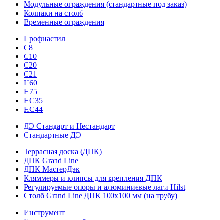
Модульные ограждения (стандартные под заказ)
Колпаки на столб
Временные ограждения
Профнастил
С8
С10
С20
С21
H60
H75
HС35
НС44
ДЭ Стандарт и Нестандарт
Стандартные ДЭ
Террасная доска (ДПК)
ДПК Grand Line
ДПК МастерДэк
Кляммеры и клипсы для крепления ДПК
Регулируемые опоры и алюминиевые лаги Hilst
Столб Grand Line ДПК 100х100 мм (на трубу)
Инструмент