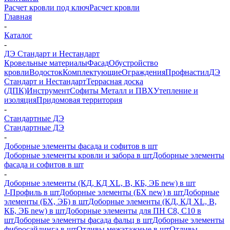
Расчет кровли под ключ
Расчет кровли
Главная
-
Каталог
-
ДЭ Стандарт и Нестандарт
Кровельные материалы
Фасад
Обустройство
кровли
Водосток
Комплектующие
Ограждения
Профнастил
ДЭ
Стандарт и Нестандарт
Террасная доска
(ДПК)
Инструмент
Софиты Металл и ПВХ
Утепление и
изоляция
Придомовая территория
-
Стандартные ДЭ
Стандартные ДЭ
-
Доборные элементы фасада и софитов в шт
Доборные элементы кровли и забора в шт
Доборные элементы
фасада и софитов в шт
-
Доборные элементы (КД, КД XL, В, КБ, ЭБ new) в шт
J-Профиль в шт
Доборные элементы (БХ new) в шт
Доборные
элементы (БХ, ЭБ) в шт
Доборные элементы (КД, КД XL, В,
КБ, ЭБ new) в шт
Доборные элементы для ПН С8, С10 в
шт
Доборные элементы фасада фальц в шт
Доборные элементы
фибросайдинга в шт
Отливы межэтажные в шт
Отливы