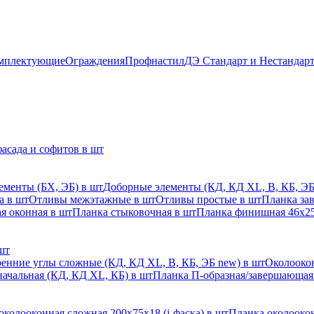
мплектующие
Ограждения
Профнастил
ДЭ Стандарт и Нестандар
асада и софитов в шт
ементы (БХ, ЭБ) в шт
Доборные элементы (КД, КД XL, В, КБ, ЭБ
а в шт
Отливы межэтажные в шт
Отливы простые в шт
Планка за
я оконная в шт
Планка стыковочная в шт
Планка финишная 46х25
шт
енние углы сложные (КД, КД XL, В, КБ, ЭБ new) в шт
Околоокон
начальная (КД, КД XL, КБ) в шт
Планка П-образная/завершающая
околооконная сложная 200х75х18 (j-фаска) в шт
Планка околоокон