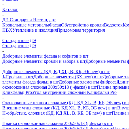
-
Каталог
-
ДЭ Стандарт и Нестандарт
Кровельные материалы
Фасад
Обустройство кровли
Водосток
Ко
ПВХ
Утепление и изоляция
Придомовая территория
-
Стандартные ДЭ
Стандартные ДЭ
-
Доборные элементы фасада и софитов в шт
Доборные элементы кровли и забора в шт
Доборные элементы ф
-
Доборные элементы (КД, КД XL, В, КБ, ЭБ new) в шт
J-Профиль в шт
Доборные элементы (БХ new) в шт
Доборные эл
элементы фасада фальц в шт
Доборные элементы фибросайдинг
околооконная сложная 300х50х18 (j-фаска) в шт
Планка приемна
Кликфальц Pro
Угол внутренний сложный Кликфальц Pro
-
Околооконные планки сложные (КД, КД XL, В, КБ, ЭБ new) в 
Внешние углы сложные (КД, КД XL, В, КБ, ЭБ new) в шт
Внутр
H-обр./стык. сложная (КД, КД XL, В, КБ, ЭБ new) в шт
Планка 
-
Планка околооконная сложная 250х50х18 (j-фаска) в шт
Планка околооконная сложная 200х50х18 (j-фаска) в шт
Планка 