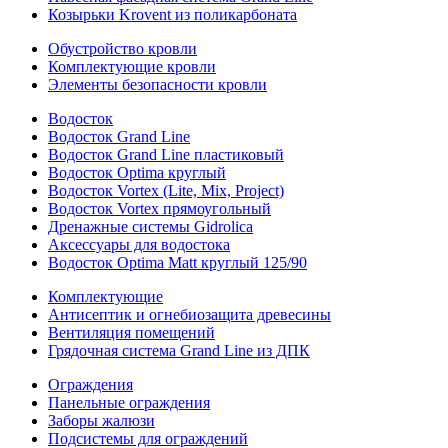
Козырьки Krovent из поликарбоната
Обустройство кровли
Комплектующие кровли
Элементы безопасности кровли
Водосток
Водосток Grand Line
Водосток Grand Line пластиковый
Водосток Optima круглый
Водосток Vortex (Lite, Mix, Project)
Водосток Vortex прямоугольный
Дренажные системы Gidrolica
Аксессуары для водостока
Водосток Optima Matt круглый 125/90
Комплектующие
Антисептик и огнебиозащита древесины
Вентиляция помещений
Грядочная система Grand Line из ДПК
Ограждения
Панельные ограждения
Заборы жалюзи
Подсистемы для ограждений