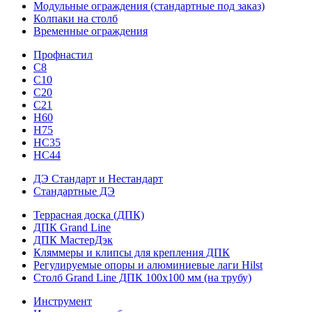
Модульные ограждения (стандартные под заказ)
Колпаки на столб
Временные ограждения
Профнастил
С8
С10
С20
С21
H60
H75
HС35
НС44
ДЭ Стандарт и Нестандарт
Стандартные ДЭ
Террасная доска (ДПК)
ДПК Grand Line
ДПК МастерДэк
Кляммеры и клипсы для крепления ДПК
Регулируемые опоры и алюминиевые лаги Hilst
Столб Grand Line ДПК 100х100 мм (на трубу)
Инструмент