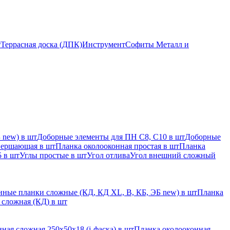
т
Террасная доска (ДПК)
Инструмент
Софиты Металл и
 new) в шт
Доборные элементы для ПН С8, С10 в шт
Доборные
вершающая в шт
Планка околооконная простая в шт
Планка
 в шт
Углы простые в шт
Угол отлива
Угол внешний сложный
ные планки сложные (КД, КД XL, В, КБ, ЭБ new) в шт
Планка
 сложная (КД) в шт
ная сложная 250х50х18 (j-фаска) в шт
Планка околооконная