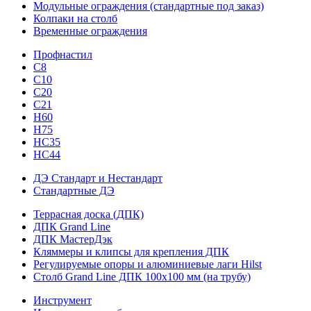
Модульные ограждения (стандартные под заказ)
Колпаки на столб
Временные ограждения
Профнастил
С8
С10
С20
С21
H60
H75
HС35
НС44
ДЭ Стандарт и Нестандарт
Стандартные ДЭ
Террасная доска (ДПК)
ДПК Grand Line
ДПК МастерДэк
Кляммеры и клипсы для крепления ДПК
Регулируемые опоры и алюминиевые лаги Hilst
Столб Grand Line ДПК 100х100 мм (на трубу)
Инструмент