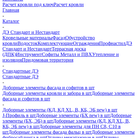
Расчет кровли под ключ
Расчет кровли
Главная
-
Каталог
-
ДЭ Стандарт и Нестандарт
Кровельные материалы
Фасад
Обустройство
кровли
Водосток
Комплектующие
Ограждения
Профнастил
ДЭ
Стандарт и Нестандарт
Террасная доска
(ДПК)
Инструмент
Софиты Металл и ПВХ
Утепление и
изоляция
Придомовая территория
-
Стандартные ДЭ
Стандартные ДЭ
-
Доборные элементы фасада и софитов в шт
Доборные элементы кровли и забора в шт
Доборные элементы
фасада и софитов в шт
-
Доборные элементы (КД, КД XL, В, КБ, ЭБ new) в шт
J-Профиль в шт
Доборные элементы (БХ new) в шт
Доборные
элементы (БХ, ЭБ) в шт
Доборные элементы (КД, КД XL, В,
КБ, ЭБ new) в шт
Доборные элементы для ПН С8, С10 в
шт
Доборные элементы фасада фальц в шт
Доборные элементы
фибросайдинга в шт
Отливы межэтажные в шт
Отливы