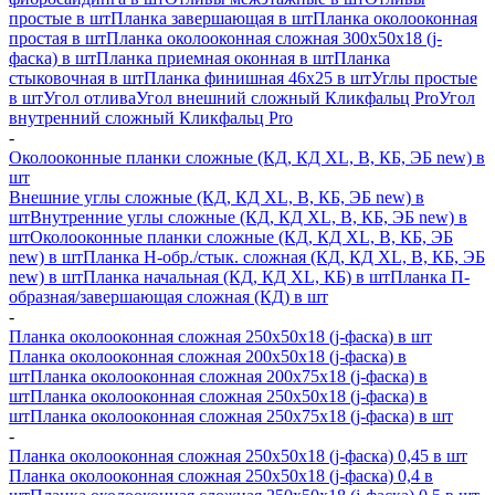
простые в шт
Планка завершающая в шт
Планка околооконная
простая в шт
Планка околооконная сложная 300х50х18 (j-
фаска) в шт
Планка приемная оконная в шт
Планка
стыковочная в шт
Планка финишная 46х25 в шт
Углы простые
в шт
Угол отлива
Угол внешний сложный Кликфальц Pro
Угол
внутренний сложный Кликфальц Pro
-
Околооконные планки сложные (КД, КД XL, В, КБ, ЭБ new) в
шт
Внешние углы сложные (КД, КД XL, В, КБ, ЭБ new) в
шт
Внутренние углы сложные (КД, КД XL, В, КБ, ЭБ new) в
шт
Околооконные планки сложные (КД, КД XL, В, КБ, ЭБ
new) в шт
Планка H-обр./стык. сложная (КД, КД XL, В, КБ, ЭБ
new) в шт
Планка начальная (КД, КД XL, КБ) в шт
Планка П-
образная/завершающая сложная (КД) в шт
-
Планка околооконная сложная 250х50х18 (j-фаска) в шт
Планка околооконная сложная 200х50х18 (j-фаска) в
шт
Планка околооконная сложная 200х75х18 (j-фаска) в
шт
Планка околооконная сложная 250х50х18 (j-фаска) в
шт
Планка околооконная сложная 250х75х18 (j-фаска) в шт
-
Планка околооконная сложная 250х50х18 (j-фаска) 0,45 в шт
Планка околооконная сложная 250х50х18 (j-фаска) 0,4 в