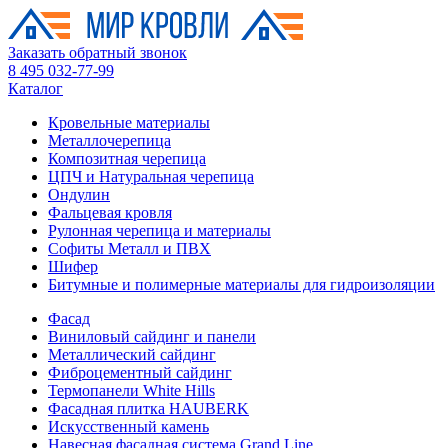
Заказать обратный звонок
8 495 032-77-99
Каталог
Кровельные материалы
Металлочерепица
Композитная черепица
ЦПЧ и Натуральная черепица
Ондулин
Фальцевая кровля
Рулонная черепица и материалы
Софиты Металл и ПВХ
Шифер
Битумные и полимерные материалы для гидроизоляции
Фасад
Виниловый сайдинг и панели
Металлический сайдинг
Фиброцементный сайдинг
Термопанели White Hills
Фасадная плитка HAUBERK
Искусственный камень
Навесная фасадная система Grand Line