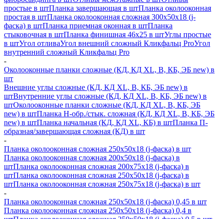
простые в шт
Планка завершающая в шт
Планка околооконная
простая в шт
Планка околооконная сложная 300х50х18 (j-
фаска) в шт
Планка приемная оконная в шт
Планка
стыковочная в шт
Планка финишная 46х25 в шт
Углы простые
в шт
Угол отлива
Угол внешний сложный Кликфальц Pro
Угол
внутренний сложный Кликфальц Pro
-
Околооконные планки сложные (КД, КД XL, В, КБ, ЭБ new) в
шт
Внешние углы сложные (КД, КД XL, В, КБ, ЭБ new) в
шт
Внутренние углы сложные (КД, КД XL, В, КБ, ЭБ new) в
шт
Околооконные планки сложные (КД, КД XL, В, КБ, ЭБ
new) в шт
Планка H-обр./стык. сложная (КД, КД XL, В, КБ, ЭБ
new) в шт
Планка начальная (КД, КД XL, КБ) в шт
Планка П-
образная/завершающая сложная (КД) в шт
-
Планка околооконная сложная 250х50х18 (j-фаска) в шт
Планка околооконная сложная 200х50х18 (j-фаска) в
шт
Планка околооконная сложная 200х75х18 (j-фаска) в
шт
Планка околооконная сложная 250х50х18 (j-фаска) в
шт
Планка околооконная сложная 250х75х18 (j-фаска) в шт
-
Планка околооконная сложная 250х50х18 (j-фаска) 0,45 в шт
Планка околооконная сложная 250х50х18 (j-фаска) 0,4 в