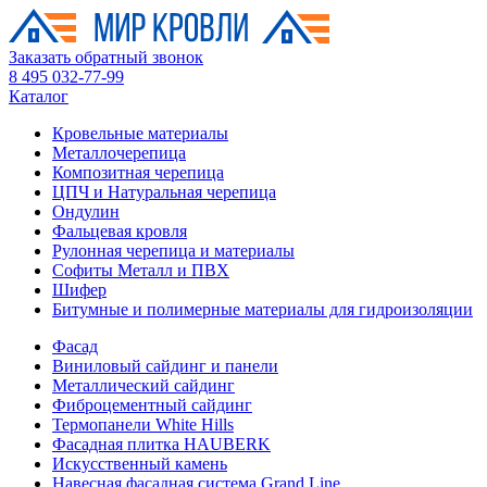
Заказать обратный звонок
8 495 032-77-99
Каталог
Кровельные материалы
Металлочерепица
Композитная черепица
ЦПЧ и Натуральная черепица
Ондулин
Фальцевая кровля
Рулонная черепица и материалы
Софиты Металл и ПВХ
Шифер
Битумные и полимерные материалы для гидроизоляции
Фасад
Виниловый сайдинг и панели
Металлический сайдинг
Фиброцементный сайдинг
Термопанели White Hills
Фасадная плитка HAUBERK
Искусственный камень
Навесная фасадная система Grand Line