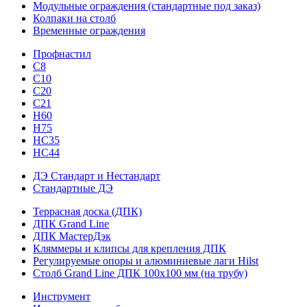
Модульные ограждения (стандартные под заказ)
Колпаки на столб
Временные ограждения
Профнастил
С8
С10
С20
С21
H60
H75
HС35
НС44
ДЭ Стандарт и Нестандарт
Стандартные ДЭ
Террасная доска (ДПК)
ДПК Grand Line
ДПК МастерДэк
Кляммеры и клипсы для крепления ДПК
Регулируемые опоры и алюминиевые лаги Hilst
Столб Grand Line ДПК 100х100 мм (на трубу)
Инструмент