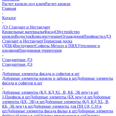
Расчет кровли под ключ
Расчет кровли
Главная
-
Каталог
-
ДЭ Стандарт и Нестандарт
Кровельные материалы
Фасад
Обустройство
кровли
Водосток
Комплектующие
Ограждения
Профнастил
ДЭ
Стандарт и Нестандарт
Террасная доска
(ДПК)
Инструмент
Софиты Металл и ПВХ
Утепление и
изоляция
Придомовая территория
-
Стандартные ДЭ
Стандартные ДЭ
-
Доборные элементы фасада и софитов в шт
Доборные элементы кровли и забора в шт
Доборные элементы
фасада и софитов в шт
-
Доборные элементы (КД, КД XL, В, КБ, ЭБ new) в шт
J-Профиль в шт
Доборные элементы (БХ new) в шт
Доборные
элементы (БХ, ЭБ) в шт
Доборные элементы (КД, КД XL, В,
КБ, ЭБ new) в шт
Доборные элементы для ПН С8, С10 в
шт
Доборные элементы фасада фальц в шт
Доборные элементы
фибросайдинга в шт
Отливы межэтажные в шт
Отливы